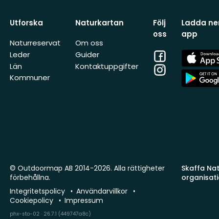
Utforska
Naturkartan
Följ
Ladda ner
oss
app
Naturreservat
Om oss
Facebook
App
Leder
Guider
Store
Län
Kontaktuppgifter
Instagram
App
Kommuner
Store
© Outdoormap AB 2014-2026. Alla rättigheter
Skaffa Natu
förbehållna.
organisat
Integritetspolicy
Användarvillkor
Cookiepolicy
Impressum
phx-sto-02 · 26.7.1 (449747a8c)