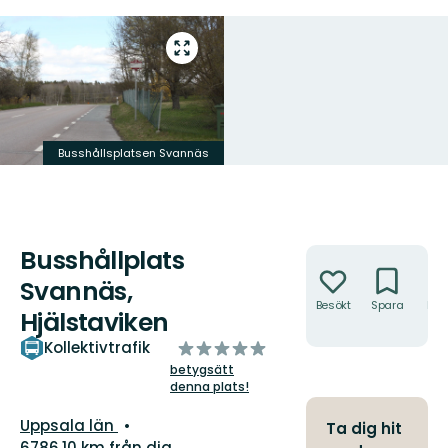
Gå
till
helskärmsläge
Busshållsplatsen Svannäs
Busshållplats
Åtgärder
Svannäs,
Besökt
Spara
Hitt
Hjälstaviken
hit
av
Kollektivtrafik
5
betygsätt
denna plats!
stjärnor
Län:
Uppsala län
Ta dig hit
6786.10 km från dig