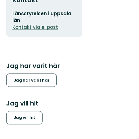
Kontakt
E-
Länsstyrelsen i Uppsala
postadress
län
Kontakt via e-post
Jag har varit här
Jag har varit här
Jag vill hit
Jag vill hit