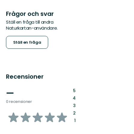
Frågor och svar
Ställ en fråga till andra
Naturkartan-användare.
Ställ en fråga
Recensioner
—
:
5
:
4
0 recensioner
:
3
av
:
2
:
1
5