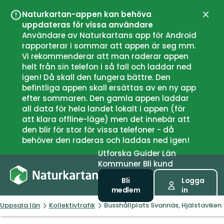
Naturkartan-appen kan behöva
Stän
uppdateras för vissa användare
Användare av Naturkartans app för Android
rapporterar i sommar att appen är seg mm.
Vi rekommenderar att man raderar appen
helt från sin telefon i så fall och laddar ned
igen! Då skall den fungera bättre. Den
befintliga appen skall ersättas av en ny app
efter sommaren. Den gamla appen laddar
all data för hela landet lokalt i appen (för
att klara offline-läge) men det innebär att
den blir för stor för vissa telefoner - då
behöver den raderas och laddas ned igen!
Utforska
Guider
Län
Kommuner
Bli kund
Bli
Logga
medlem
in
Uppsala län
Kollektivtrafik
Busshållplats Svannäs, Hjälstaviken