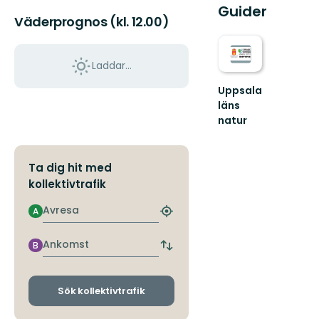
Guider
Väderprognos (kl. 12.00)
Laddar...
Uppsala
läns
natur
Välkommen
ut
i
Ta dig hit med
naturen
kollektivtrafik
i
Uppsala
Avresa
A
län!
Hitta
närmaste
hållplats
Ankomst
B
Byt
avgångs-
och
ankomsthållplatser
Sök kollektivtrafik