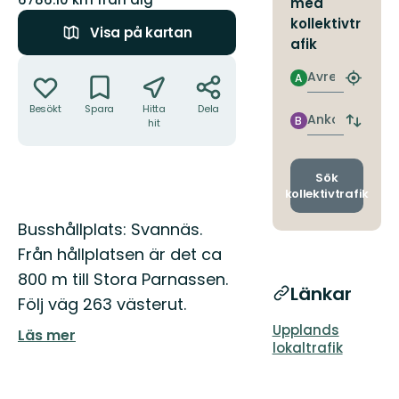
med
kollektivtr
Visa på kartan
afik
Åtgärder
Avresa
A
Hitta
närmas
Besökt
Spara
Hitta
Dela
hållpla
Ankomst
B
hit
Byt
avgång
och
ankomst
Sök
kollektivtrafik
Beskrivning
Busshållplats: Svannäs.
Från hållplatsen är det ca
800 m till Stora Parnassen.
Länkar
Följ väg 263 västerut.
Upplands
Läs mer
lokaltrafik