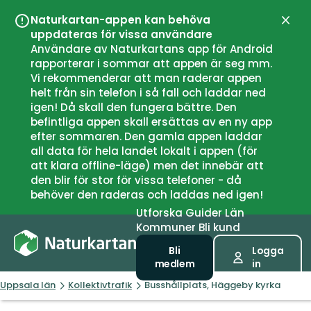
Naturkartan-appen kan behöva
Stän
uppdateras för vissa användare
Användare av Naturkartans app för Android
rapporterar i sommar att appen är seg mm.
Vi rekommenderar att man raderar appen
helt från sin telefon i så fall och laddar ned
igen! Då skall den fungera bättre. Den
befintliga appen skall ersättas av en ny app
efter sommaren. Den gamla appen laddar
all data för hela landet lokalt i appen (för
att klara offline-läge) men det innebär att
den blir för stor för vissa telefoner - då
behöver den raderas och laddas ned igen!
Utforska
Guider
Län
Kommuner
Bli kund
Bli
Logga
medlem
in
Uppsala län
Kollektivtrafik
Busshållplats, Häggeby kyrka