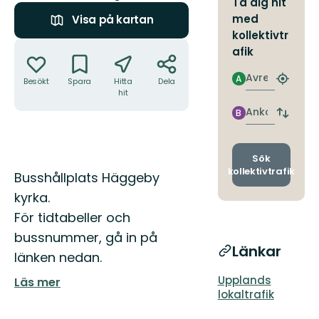
Ta dig hit
med
Visa på kartan
kollektivtr
Åtgärder
afik
Avresa
A
Besökt
Spara
Hitta
Dela
Hitta
hit
närmas
hållpla
Ankomst
B
Byt
avgång
och
ankomst
Sök
kollektivtrafik
Beskrivning
Busshållplats Häggeby
kyrka.
För tidtabeller och
bussnummer, gå in på
Länkar
länken nedan.
Upplands
Läs mer
lokaltrafik