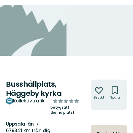
Busshållplats,
Åtgärder
Häggeby kyrka
Besökt
Spara
Hitt
av
Kollektivtrafik
hit
5
betygsätt
denna plats!
stjärnor
Län:
Uppsala län
6793.21 km från dig