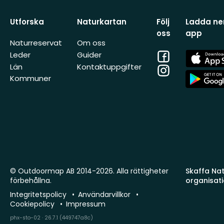
Utforska
Naturkartan
Följ
Ladda ner
oss
app
Naturreservat
Om oss
Facebook
App
Leder
Guider
Store
Län
Kontaktuppgifter
Instagram
App
Kommuner
Store
© Outdoormap AB 2014-2026. Alla rättigheter
Skaffa Natu
förbehållna.
organisat
Integritetspolicy
Användarvillkor
Cookiepolicy
Impressum
phx-sto-02 · 26.7.1 (449747a8c)