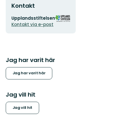
Kontakt
E-
Organisationens
Upplandsstiftelsen
postadress
logotyp
Kontakt via e-post
Jag har varit här
Jag har varit här
Jag vill hit
Jag vill hit