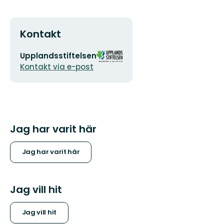
Kontakt
E-
Organisationens
Upplandsstiftelsen
postadress
logotyp
Kontakt via e-post
Jag har varit här
Jag har varit här
Jag vill hit
Jag vill hit