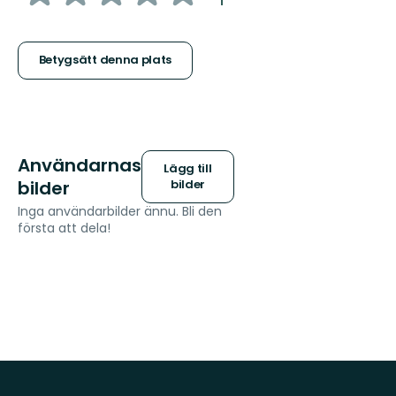
1
5
stjärnor
Betygsätt denna plats
Användarnas
Lägg till
bilder
bilder
Inga användarbilder ännu. Bli den
första att dela!