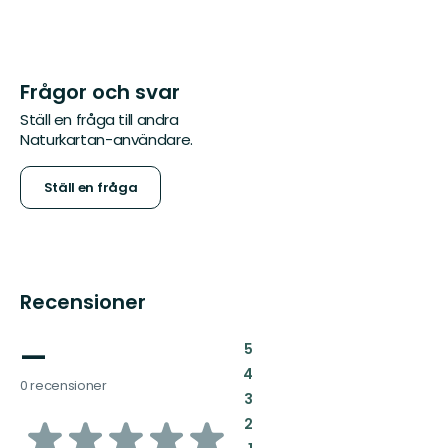
Frågor och svar
Ställ en fråga till andra
Naturkartan-användare.
Ställ en fråga
Recensioner
—
:
5
:
4
0 recensioner
:
3
av
:
2
: