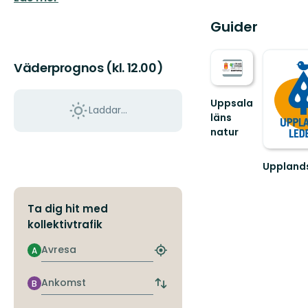
Guider
Väderprognos (kl. 12.00)
Uppsala
Laddar...
läns
natur
Välkommen
ut
Uppland
i
Välkomm
naturen
ut
i
på
Ta dig hit med
Uppsala
en
län!
kollektivtrafik
vandring
längs
Avresa
A
Hitta
den
närmaste
55
hållplats
Ankomst
mil
B
Byt
lå...
avgångs-