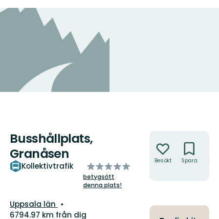
Busshållplats,
Åtgärder
Granåsen
Besökt
Spara
Hitt
av
Kollektivtrafik
hit
5
betygsätt
denna plats!
stjärnor
Län:
Uppsala län
6794.97 km från dig