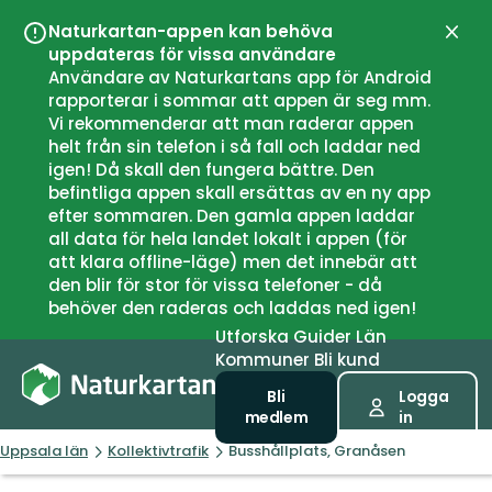
Naturkartan-appen kan behöva
Stän
uppdateras för vissa användare
Användare av Naturkartans app för Android
rapporterar i sommar att appen är seg mm.
Vi rekommenderar att man raderar appen
helt från sin telefon i så fall och laddar ned
igen! Då skall den fungera bättre. Den
befintliga appen skall ersättas av en ny app
efter sommaren. Den gamla appen laddar
all data för hela landet lokalt i appen (för
att klara offline-läge) men det innebär att
den blir för stor för vissa telefoner - då
behöver den raderas och laddas ned igen!
Utforska
Guider
Län
Kommuner
Bli kund
Bli
Logga
medlem
in
Uppsala län
Kollektivtrafik
Busshållplats, Granåsen