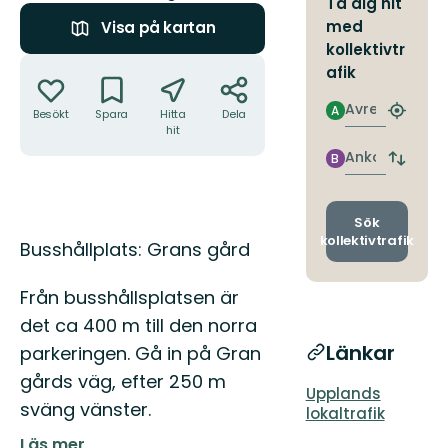
Ta dig hit
med
Visa på kartan
kollektivtr
Åtgärder
afik
Avresa
A
Besökt
Spara
Hitta
Dela
Hitta
hit
närmas
hållpla
Ankomst
B
Byt
avgång
och
ankomst
Sök
kollektivtrafik
Beskrivning
Busshållplats: Grans gård
Från busshållsplatsen är
det ca 400 m till den norra
Länkar
parkeringen. Gå in på Gran
gårds väg, efter 250 m
Upplands
sväng vänster.
lokaltrafik
Läs mer