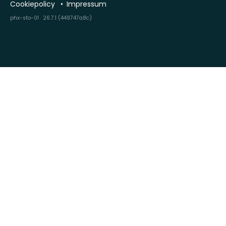
Cookiepolicy
Impressum
phx-sto-01 · 26.7.1 (449747a8c)