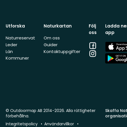
Utforska
Naturkartan
Följ
Ladda ner
oss
app
Naturreservat
Om oss
Facebook
App
Leder
Guider
Store
Län
Kontaktuppgifter
Instagram
App
Kommuner
Store
© Outdoormap AB 2014-2026. Alla rättigheter
Skaffa Natu
förbehållna.
organisat
Integritetspolicy
Användarvillkor