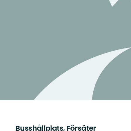
Busshållplats, Försäter