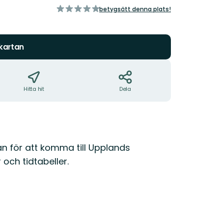
av
betygsätt denna plats!
5
stjärnor
 kartan
Hitta hit
Dela
an för att komma till Upplands
och tidtabeller.