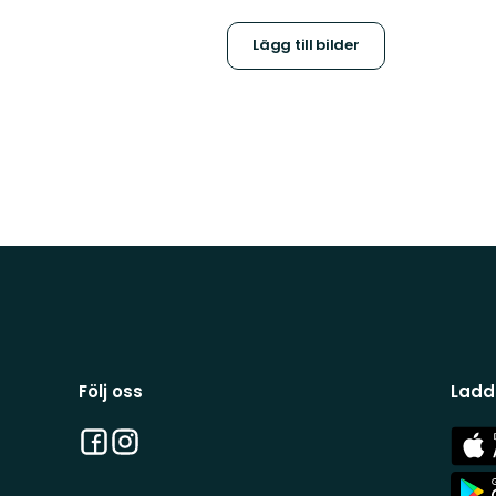
Lägg till bilder
Följ oss
Ladd
Facebook
Instagram
App
Stor
App