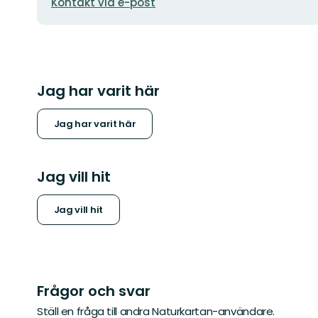
postadress
Kontakt via e-post
Jag har varit här
Jag har varit här
Jag vill hit
Jag vill hit
Frågor och svar
Ställ en fråga till andra Naturkartan-användare.