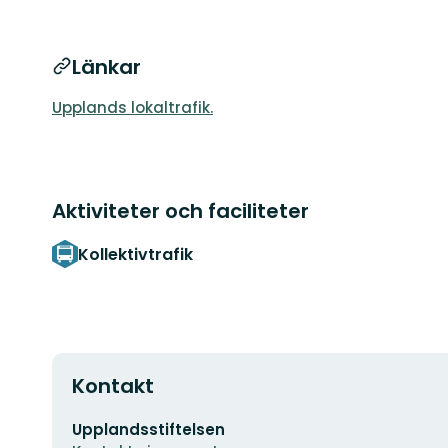
Länkar
Upplands lokaltrafik.
Aktiviteter och faciliteter
Kollektivtrafik
Kontakt
E-
Upplandsstiftelsen