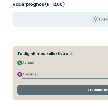
Väderprognos (kl. 12.00)
Ladda
Ta dig hit med kollektivtrafik
Avresa
A
Ankomst
B
Sök kollektiv