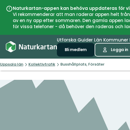
Naturkartan-appen kan behöva uppdateras för v
Vi rekommenderar att man raderar appen helt från si
av en ny app efter sommaren. Den gamla appen laddar
för vissa telefoner - då behöver den raderas och l
Utforska
Guider
Län
Kommuner
Bli medlem
Logga in
Uppsala län
Kollektivtrafik
Busshållplats, Försäter