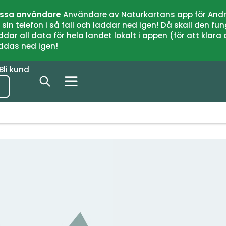
issa användare
Användare av Naturkartans app för Andr
n telefon i så fall och laddar ned igen! Då skall den fun
 all data för hela landet lokalt i appen (för att klara of
addas ned igen!
Bli kund