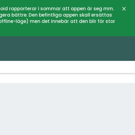
oid rapporterar i sommar att appen är seg mm.
Stän
gera bättre. Den befintliga appen skall ersättas
fline-läge) men det innebär att den blir för stor