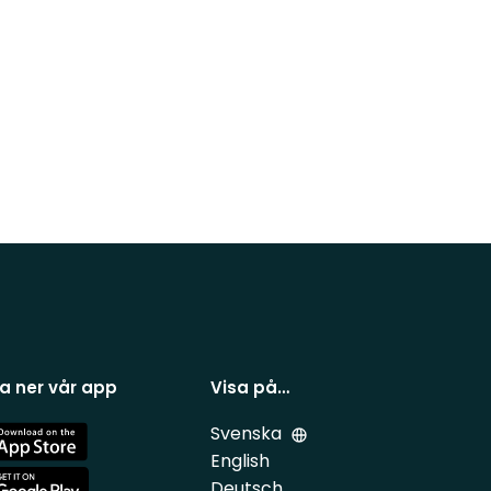
a ner vår app
Visa på…
Svenska
e
English
Deutsch