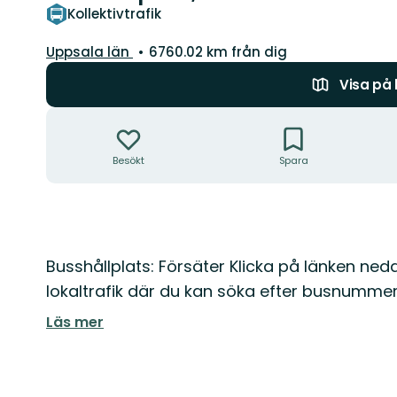
Kollektivtrafik
Län:
Uppsala län
6760.02 km från dig
Visa på
Åtgärder
Besökt
Spara
Beskrivning
Busshållplats: Försäter Klicka på länken ned
lokaltrafik där du kan söka efter busnummer 
Läs mer