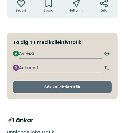
Besökt
Spara
Hitta hit
Dela
Ta dig hit med kollektivtrafik
Avresa
A
Hitta
närmaste
hållplats
Ankomst
B
Byt
avgångs-
och
ankomsthållp
Sök kollektivtrafik
Länkar
Upplands lokaltrafik.