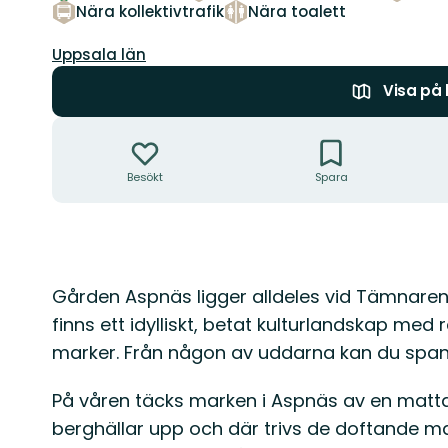
Nära kollektivtrafik
Nära toalett
Län:
Uppsala län
Visa på
Åtgärder
Besökt
Spara
Beskrivning
Gården Aspnäs ligger alldeles vid Tämnaren
finns ett idylliskt, betat kulturlandskap med
marker. Från någon av uddarna kan du spana 
På våren täcks marken i Aspnäs av en matta 
berghällar upp och där trivs de doftande