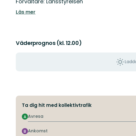
Förvaltare: Länsstyrelsen
Läs mer
Väderprognos (kl. 12.00)
Ladda
Ta dig hit med kollektivtrafik
Avresa
A
Ankomst
B