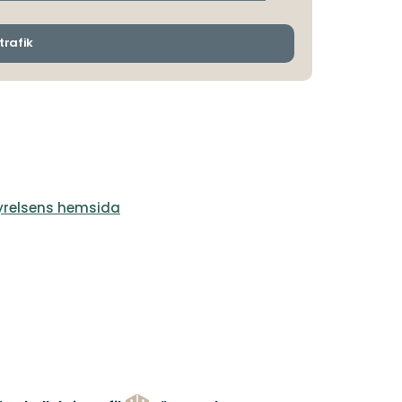
avgångs-
och
ankomsthållplatser
trafik
tyrelsens hemsida