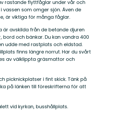
 rastande flyttfåglar under vår och
r i vassen som omger sjön. Även de
 är viktiga för många fåglar.
a är avskilda från de betande djuren
ser, bord och bänkar. Du kan vandra 400
l en udde med rastplats och eldstad.
llplats finns längre norrut. Har du svårt
es av välklippta gräsmattor och
ch picknickplatser i fint skick. Tänk på
cka på länken till föreskrifterna för att
lett vid kyrkan, busshållplats.