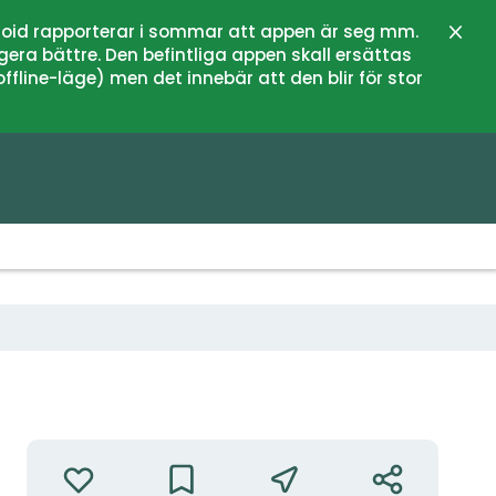
oid rapporterar i sommar att appen är seg mm.
Stän
gera bättre. Den befintliga appen skall ersättas
fline-läge) men det innebär att den blir för stor
Fågelsjön Tämnaren
Åtgärder