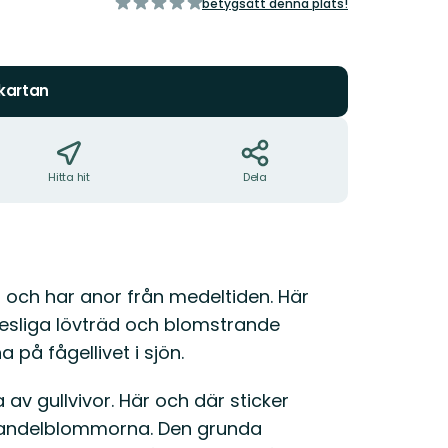
av
betygsätt denna plats!
5
stjärnor
 kartan
Hitta hit
Dela
 och har anor från medeltiden. Här
 resliga lövträd och blomstrande
på fågellivet i sjön.
av gullvivor. Här och där sticker
 mandelblommorna. Den grunda