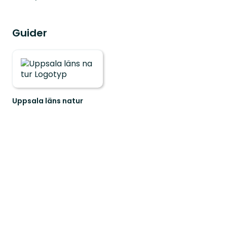
Guider
Uppsala läns natur
Välkommen
ut
i
naturen
i
Uppsala
län!