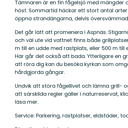
Tämnaren är en fin fågelsjö med mängder av
höst. Sommartid häckar ett stort antal arte
öppna strandängarna, delvis översvämmade,
Det går lätt att promenera i Aspnäs. Stigarn
och väl ute vid vattnet finns både grillplat
m till en udde med rastplats, eller 500 m til
Här går det också att bada. Ytterligare en gri
att röra dig kan du besöka kyrkan som omg
hårdgjorda gångar.
Undvik att störa fågellivet och lämna grill- o
att särskilda regler gäller i naturreservat, kli
läsa mer.
Service: Parkering, rastplatser, eldstäder, toa