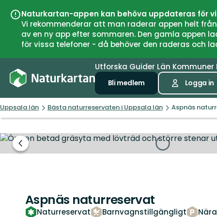
Naturkartan-appen kan behöva uppdateras för v
Vi rekommenderar att man raderar appen helt från si
av en ny app efter sommaren. Den gamla appen laddar
för vissa telefoner - då behöver den raderas och l
Utforska
Guider
Län
Kommuner
Bli medlem
Logga in
Uppsala län
Bästa naturreservaten i Uppsala län
Aspnäs naturr
Föregående
bild
Aspnäs naturreservat
Naturreservat
Barnvagnstillgängligt
Nära