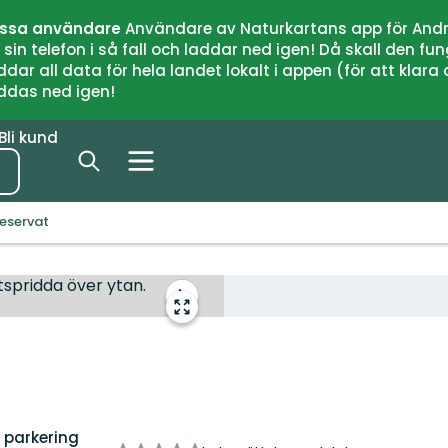
issa användare
Användare av Naturkartans app för Andr
n telefon i så fall och laddar ned igen! Då skall den fun
 all data för hela landet lokalt i appen (för att klara of
addas ned igen!
Bli kund
eservat
Nästa
Gå
bildspel
till
helskärmsläge
 parkering