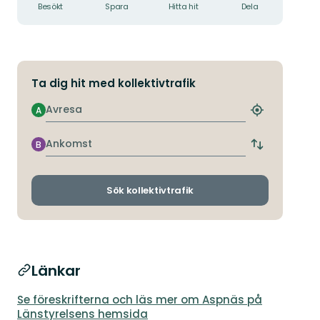
Besökt
Spara
Hitta hit
Dela
Ta dig hit med kollektivtrafik
Avresa
A
Hitta
närmaste
hållplats
Ankomst
B
Byt
avgångs-
och
ankomsthållp
Sök kollektivtrafik
Länkar
Se föreskrifterna och läs mer om Aspnäs på
Länstyrelsens hemsida