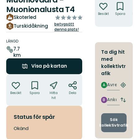
Muonionalusta T4
Besökt
Spara
Hitt
av
Skoterled
hit
5
betygsätt
Turskidåkning
stjärnor
denna plats!
Information
om
LÄNGD
leden
7.7
Ta dig hit
km
med
Visa på kartan
kollektivtr
afik
Åtgärder
Avresa
A
Hitta
närmas
Besökt
Spara
Hitta
Dela
hit
hållpla
Ankomst
B
Byt
avgång
och
Status för spår
ankomst
Sök
kollektivtrafik
Okänd