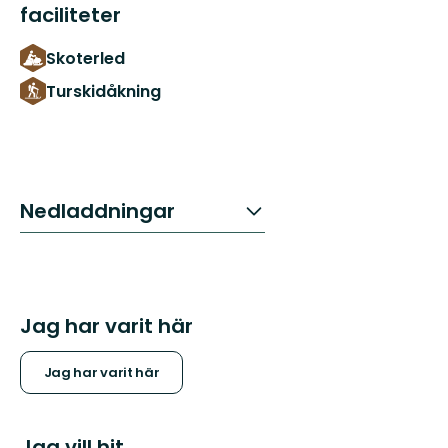
faciliteter
Skoterled
Turskidåkning
Nedladdningar
Jag har varit här
Jag har varit här
Jag vill hit