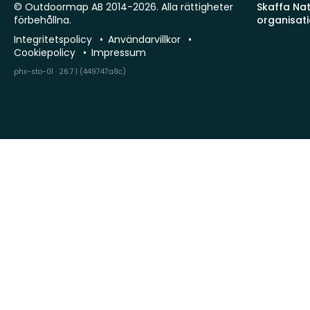
© Outdoormap AB 2014-2026. Alla rättigheter
Skaffa Natu
förbehållna.
organisat
Integritetspolicy
Användarvillkor
Cookiepolicy
Impressum
phx-sto-01 · 26.7.1 (449747a8c)