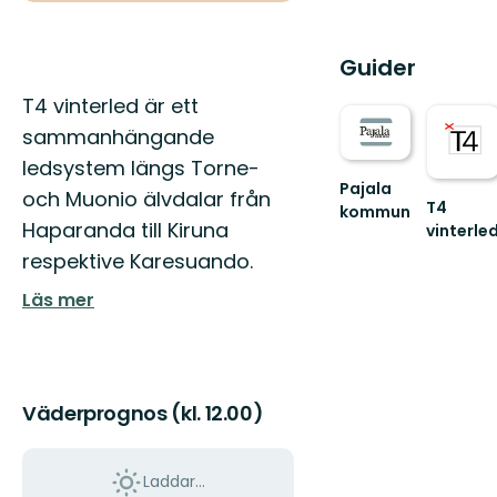
Guider
Beskrivning
T4 vinterled är ett
sammanhängande
ledsystem längs Torne-
Pajala
och Muonio älvdalar från
T4
kommun
Haparanda till Kiruna
vinterle
Välkommen
770
till
respektive Karesuando.
km
Pajala
samman
kommuns
Läs mer
vinterled
fantastiska
natur!!
Väderprognos (kl. 12.00)
Laddar...