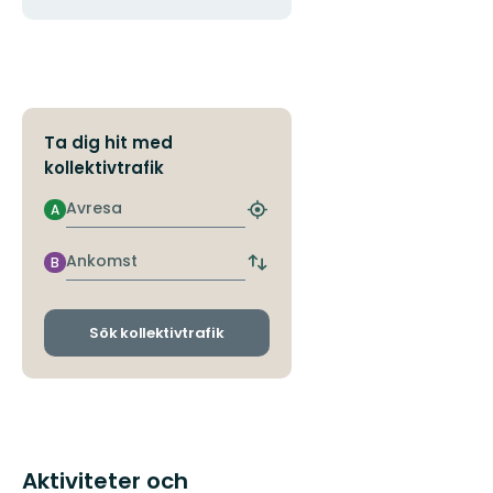
Ta dig hit med
kollektivtrafik
Avresa
A
Hitta
närmaste
hållplats
Ankomst
B
Byt
avgångs-
och
ankomsthållplatser
Sök kollektivtrafik
Aktiviteter och