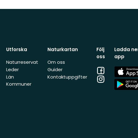
Utforska
Naturkartan
Följ
Ladda ner
oss
app
Naturreservat
Om oss
Facebook
App
Leder
Guider
Store
Län
Kontaktuppgifter
Instagram
App
Kommuner
Store