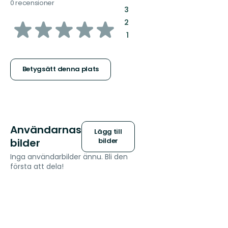
0 recensioner
:
3
av
:
2
:
1
5
stjärnor
Betygsätt denna plats
Användarnas
Lägg till
bilder
bilder
Inga användarbilder ännu. Bli den
första att dela!