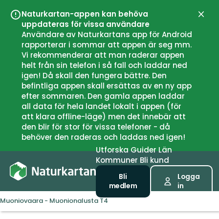
Naturkartan-appen kan behöva
Stän
uppdateras för vissa användare
Användare av Naturkartans app för Android
rapporterar i sommar att appen är seg mm.
Vi rekommenderar att man raderar appen
helt från sin telefon i så fall och laddar ned
igen! Då skall den fungera bättre. Den
befintliga appen skall ersättas av en ny app
efter sommaren. Den gamla appen laddar
all data för hela landet lokalt i appen (för
att klara offline-läge) men det innebär att
den blir för stor för vissa telefoner - då
behöver den raderas och laddas ned igen!
Utforska
Guider
Län
Kommuner
Bli kund
Bli
Logga
medlem
in
Muoniovaara - Muonionalusta T4