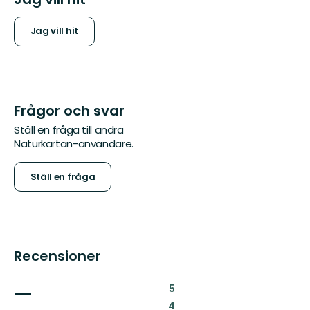
Jag vill hit
Frågor och svar
Ställ en fråga till andra
Naturkartan-användare.
Ställ en fråga
Recensioner
—
:
5
:
4