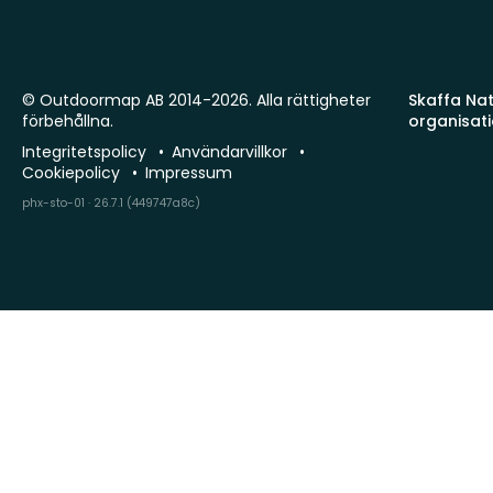
© Outdoormap AB 2014-2026. Alla rättigheter
Skaffa Natu
förbehållna.
organisat
Integritetspolicy
Användarvillkor
Cookiepolicy
Impressum
phx-sto-01 · 26.7.1 (449747a8c)