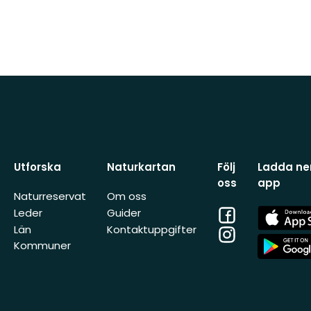
Utforska
Naturkartan
Följ
Ladda ner
oss
app
Naturreservat
Om oss
Facebook
App
Leder
Guider
Store
Län
Kontaktuppgifter
Instagram
App
Kommuner
Store