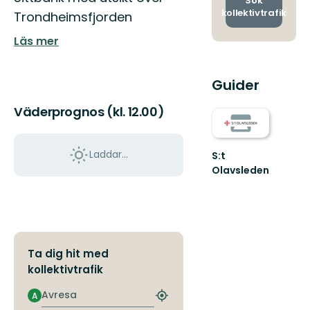
Sök
kollektivtrafik
Trondheimsfjorden
Läs mer
Guider
Väderprognos (kl. 12.00)
Laddar...
S:t
Olavsleden
S:t
Olavsleden
-
Följ
S:t
Olavs
Ta dig hit med
spår
kollektivtrafik
genom
ett
Avresa
A
Hitta
...