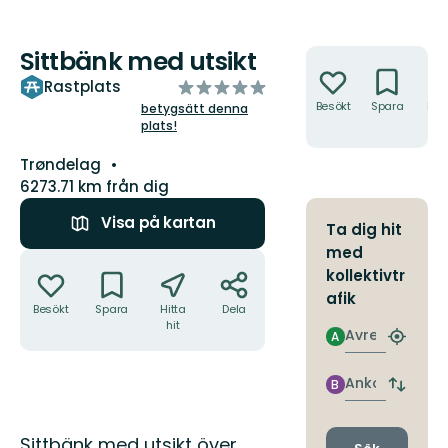
Sittbänk med utsikt
Åtgärder
av
Rastplats
5
Besökt
Spara
Hitt
betygsätt denna
hit
plats!
stjärnor
Län:
Trøndelag
6273.71 km från dig
Visa på kartan
Ta dig hit
med
Åtgärder
kollektivtr
afik
Besökt
Spara
Hitta
Dela
hit
Avresa
A
Hitta
närmas
hållpla
Ankomst
B
Byt
avgång
och
Beskrivning
Sittbänk med utsikt över
ankomst