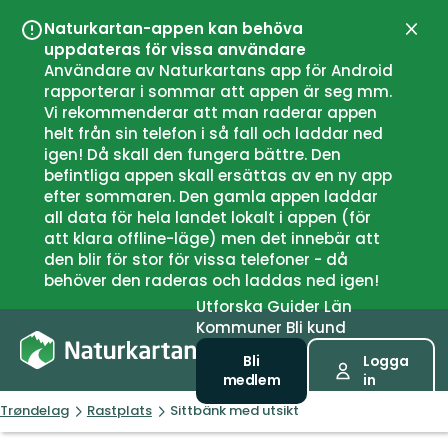
Naturkartan-appen kan behöva
Stän
uppdateras för vissa användare
Användare av Naturkartans app för Android
rapporterar i sommar att appen är seg mm.
Vi rekommenderar att man raderar appen
helt från sin telefon i så fall och laddar ned
igen! Då skall den fungera bättre. Den
befintliga appen skall ersättas av en ny app
efter sommaren. Den gamla appen laddar
all data för hela landet lokalt i appen (för
att klara offline-läge) men det innebär att
den blir för stor för vissa telefoner - då
behöver den raderas och laddas ned igen!
Utforska
Guider
Län
Kommuner
Bli kund
Bli
Logga
medlem
in
Trøndelag
Rastplats
Sittbänk med utsikt