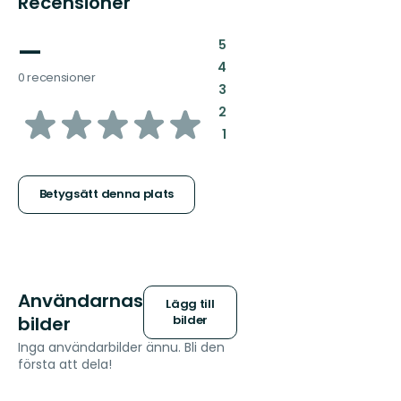
Recensioner
—
:
5
:
4
0 recensioner
:
3
av
:
2
:
1
5
stjärnor
Betygsätt denna plats
Användarnas
Lägg till
bilder
bilder
Inga användarbilder ännu. Bli den
första att dela!