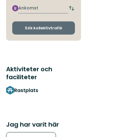
närmaste
hållplats
Ankomst
B
Byt
avgångs-
och
ankomsthållplatser
Sök kollektivtrafik
Aktiviteter och
faciliteter
Rastplats
Jag har varit här