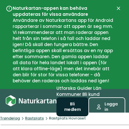
Naturkartan-appen kan behöva
Stän
uppdateras för vissa användare
Användare av Naturkartans app för Android
rapporterar i sommar att appen är seg mm.
Vi rekommenderar att man raderar appen
helt från sin telefon i så fall och laddar ned
igen! Då skall den fungera bättre. Den
befintliga appen skall ersättas av en ny app
efter sommaren. Den gamla appen laddar
all data för hela landet lokalt i appen (för
att klara offline-läge) men det innebär att
den blir för stor för vissa telefoner - då
behöver den raderas och laddas ned igen!
Utforska
Guider
Län
Kommuner
Bli kund
Bli
Logga
medlem
in
Trøndelag
Rastplats
Rastplats Hovraset