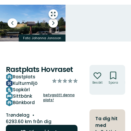
Gå
till
Föregående
Nästa
helskärmsläge
bild
bildspel
Foto: Johanna Jonsson
Foto: Johanna Jonsson
Rastplats Hovraset
Åtgärder
Rastplats
av
Kulturmiljö
Besökt
Spara
Hitt
5
hit
Sopkärl
stjärnor
betygsätt denna
Sittbänk
plats!
Bänkbord
Län:
Trøndelag
Ta dig hit
6293.60 km från dig
med