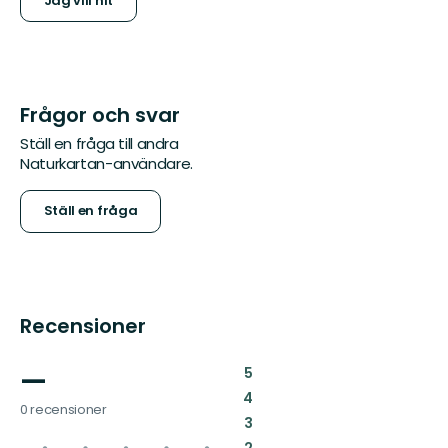
Jag vill hit
Frågor och svar
Ställ en fråga till andra
Naturkartan-användare.
Ställ en fråga
Recensioner
—
:
5
:
4
0 recensioner
:
3
:
2