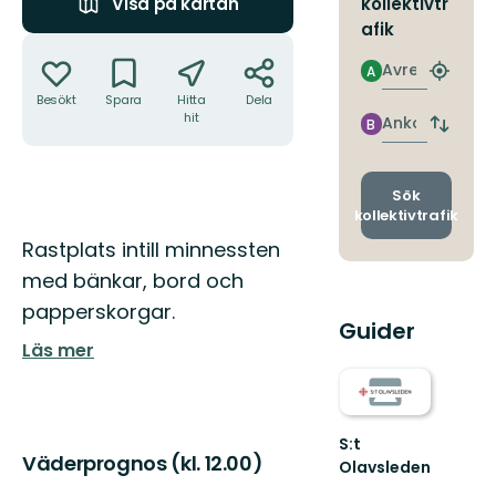
kollektivtr
Visa på kartan
afik
Åtgärder
Avresa
A
Hitta
närmas
Besökt
Spara
Hitta
Dela
hit
hållpla
Ankomst
B
Byt
avgång
och
ankomst
Sök
kollektivtrafik
Beskrivning
Rastplats intill minnessten
med bänkar, bord och
papperskorgar.
Guider
Läs mer
S:t
Väderprognos (kl. 12.00)
Olavsleden
S:t