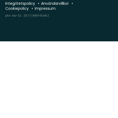
Integritetspolicy
Användarvillkor
Cookiepolicy
Impressum
phx-sto-02 · 26.7.1 (449747a8c)