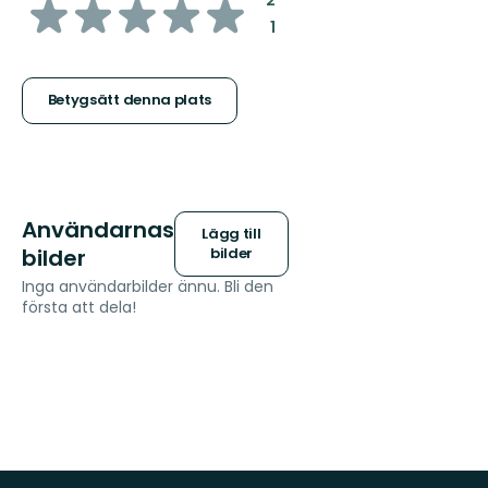
av
:
1
5
stjärnor
Betygsätt denna plats
Användarnas
Lägg till
bilder
bilder
Inga användarbilder ännu. Bli den
första att dela!