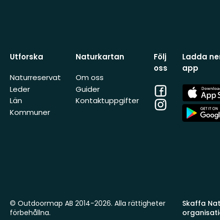
Utforska
Naturkartan
Följ
Ladda ner
oss
app
Naturreservat
Om oss
Facebook
App
Leder
Guider
Store
Län
Kontaktuppgifter
Instagram
App
Kommuner
Store
© Outdoormap AB 2014-2026. Alla rättigheter
Skaffa Natu
förbehållna.
organisat