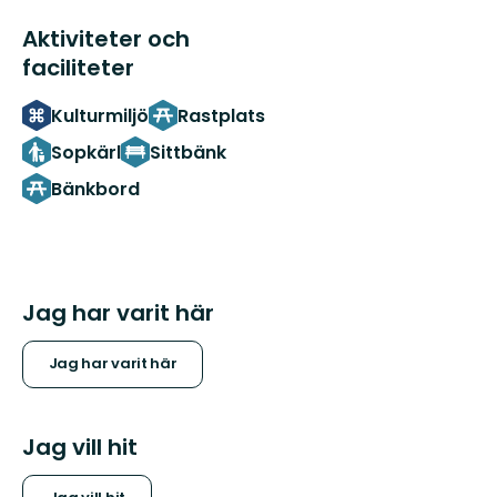
Aktiviteter och
faciliteter
Kulturmiljö
Rastplats
Sopkärl
Sittbänk
Bänkbord
Jag har varit här
Jag har varit här
Jag vill hit