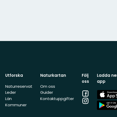
Utforska
Naturkartan
Följ
Ladda ner
oss
app
Naturreservat
Om oss
Facebook
App
Leder
Guider
Store
Län
Kontaktuppgifter
Instagram
App
Kommuner
Store