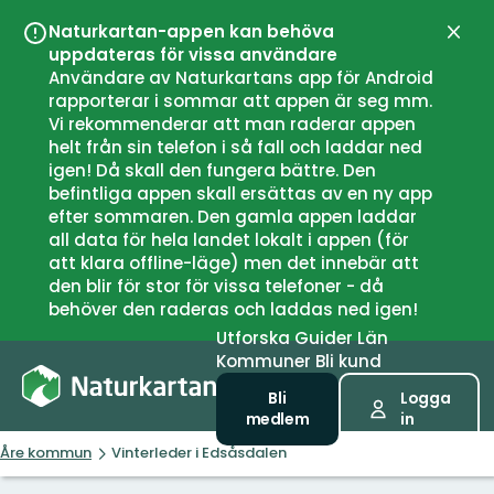
Naturkartan-appen kan behöva
Stän
uppdateras för vissa användare
Användare av Naturkartans app för Android
rapporterar i sommar att appen är seg mm.
Vi rekommenderar att man raderar appen
helt från sin telefon i så fall och laddar ned
igen! Då skall den fungera bättre. Den
befintliga appen skall ersättas av en ny app
efter sommaren. Den gamla appen laddar
all data för hela landet lokalt i appen (för
att klara offline-läge) men det innebär att
den blir för stor för vissa telefoner - då
behöver den raderas och laddas ned igen!
Utforska
Guider
Län
Kommuner
Bli kund
Bli
Logga
medlem
in
Åre kommun
Vinterleder i Edsåsdalen