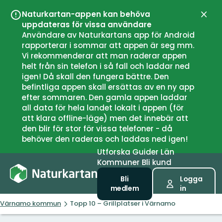
Naturkartan-appen kan behöva
Stän
uppdateras för vissa användare
Användare av Naturkartans app för Android
rapporterar i sommar att appen är seg mm.
Vi rekommenderar att man raderar appen
helt från sin telefon i så fall och laddar ned
igen! Då skall den fungera bättre. Den
befintliga appen skall ersättas av en ny app
efter sommaren. Den gamla appen laddar
all data för hela landet lokalt i appen (för
att klara offline-läge) men det innebär att
den blir för stor för vissa telefoner - då
behöver den raderas och laddas ned igen!
Utforska
Guider
Län
Kommuner
Bli kund
Bli
Logga
medlem
in
Värnamo kommun
Topp 10 – Grillplatser i Värnamo