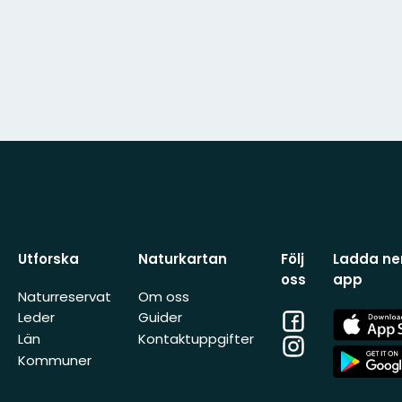
Utforska
Naturkartan
Följ
Ladda ner
oss
app
Naturreservat
Om oss
Facebook
App
Leder
Guider
Store
Län
Kontaktuppgifter
Instagram
App
Kommuner
Store