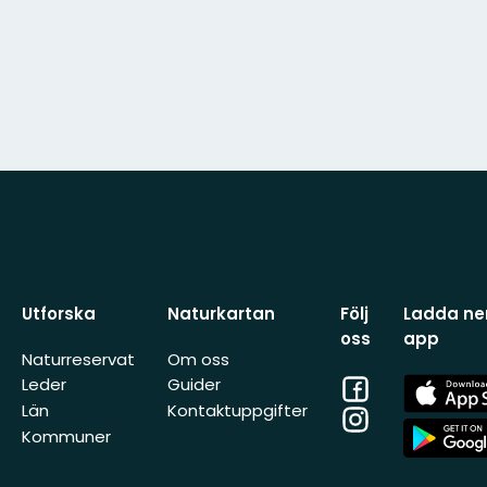
Utforska
Naturkartan
Följ
Ladda ner
oss
app
Naturreservat
Om oss
Facebook
App
Leder
Guider
Store
Län
Kontaktuppgifter
Instagram
App
Kommuner
Store