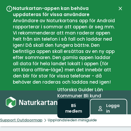
Naturkartan-appen kan behöva
Stän
uppdateras för vissa användare
Användare av Naturkartans app för Android
rapporterar i sommar att appen är seg mm.
Vi rekommenderar att man raderar appen
helt från sin telefon i så fall och laddar ned
igen! Då skall den fungera bättre. Den
befintliga appen skall ersättas av en ny app
efter sommaren. Den gamla appen laddar
all data för hela landet lokalt i appen (för
att klara offline-läge) men det innebär att
den blir för stor för vissa telefoner - då
behöver den raderas och laddas ned igen!
Utforska
Guider
Län
Kommuner
Bli kund
Bli
Logga
medlem
in
Support Outdoormap
Upplandsleden miniguide