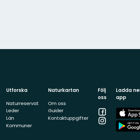
Utforska
Naturkartan
Följ
Ladda ner
oss
app
Naturreservat
Om oss
Facebook
App
Leder
Guider
Store
Län
Kontaktuppgifter
Instagram
App
Kommuner
Store