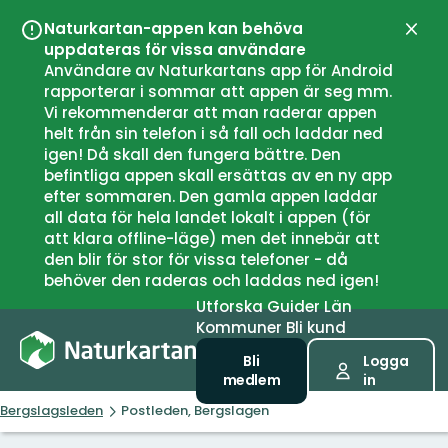
Naturkartan-appen kan behöva
Stän
uppdateras för vissa användare
Användare av Naturkartans app för Android
rapporterar i sommar att appen är seg mm.
Vi rekommenderar att man raderar appen
helt från sin telefon i så fall och laddar ned
igen! Då skall den fungera bättre. Den
befintliga appen skall ersättas av en ny app
efter sommaren. Den gamla appen laddar
all data för hela landet lokalt i appen (för
att klara offline-läge) men det innebär att
den blir för stor för vissa telefoner - då
behöver den raderas och laddas ned igen!
Utforska
Guider
Län
Kommuner
Bli kund
Bli
Logga
medlem
in
Bergslagsleden
Postleden, Bergslagen