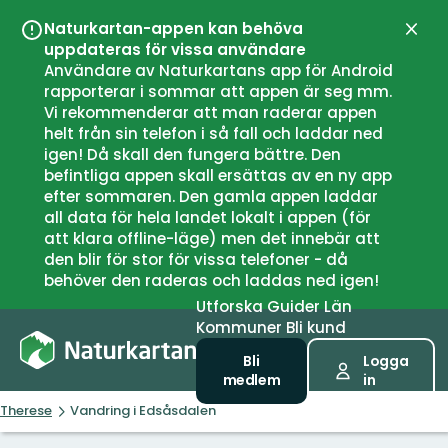
Naturkartan-appen kan behöva
Stän
uppdateras för vissa användare
Användare av Naturkartans app för Android
rapporterar i sommar att appen är seg mm.
Vi rekommenderar att man raderar appen
helt från sin telefon i så fall och laddar ned
igen! Då skall den fungera bättre. Den
befintliga appen skall ersättas av en ny app
efter sommaren. Den gamla appen laddar
all data för hela landet lokalt i appen (för
att klara offline-läge) men det innebär att
den blir för stor för vissa telefoner - då
behöver den raderas och laddas ned igen!
Utforska
Guider
Län
Kommuner
Bli kund
Bli
Logga
medlem
in
Therese
Vandring i Edsåsdalen