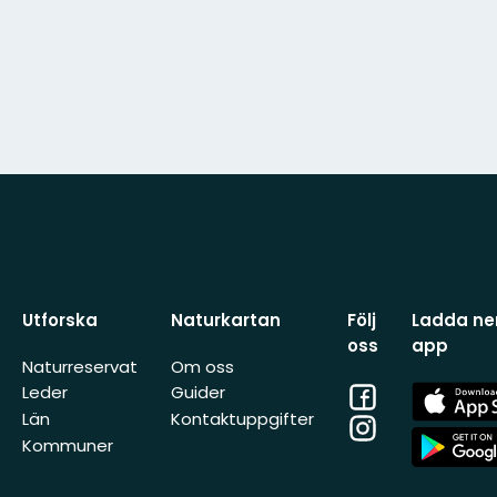
Utforska
Naturkartan
Följ
Ladda ner
oss
app
Naturreservat
Om oss
Facebook
App
Leder
Guider
Store
Län
Kontaktuppgifter
Instagram
App
Kommuner
Store