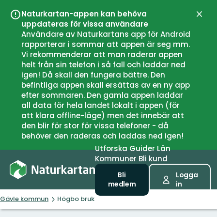
Naturkartan-appen kan behöva
Stän
uppdateras för vissa användare
Användare av Naturkartans app för Android
rapporterar i sommar att appen är seg mm.
Vi rekommenderar att man raderar appen
helt från sin telefon i så fall och laddar ned
igen! Då skall den fungera bättre. Den
befintliga appen skall ersättas av en ny app
efter sommaren. Den gamla appen laddar
all data för hela landet lokalt i appen (för
att klara offline-läge) men det innebär att
den blir för stor för vissa telefoner - då
behöver den raderas och laddas ned igen!
Utforska
Guider
Län
Kommuner
Bli kund
Bli
Logga
medlem
in
Gävle kommun
Högbo bruk