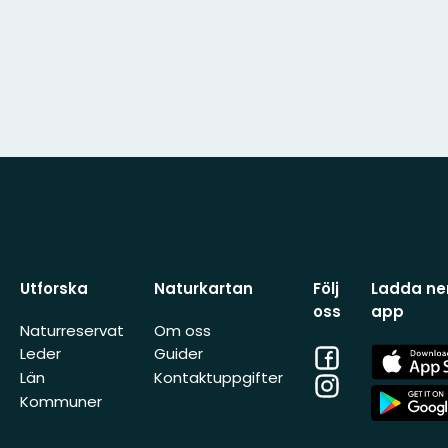
Utforska
Naturkartan
Följ
Ladda ner
oss
app
Naturreservat
Om oss
Facebook
App
Leder
Guider
Store
Län
Kontaktuppgifter
Instagram
App
Kommuner
Store