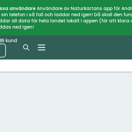
issa användare
Användare av Naturkartans app för Andr
n telefon i så fall och laddar ned igen! Då skall den fun
 all data för hela landet lokalt i appen (för att klara of
addas ned igen!
Bli kund