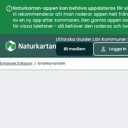
Naturkartan-appen kan behöva uppdateras för v
Vi rekommenderar att man raderar appen helt från si
av en ny app efter sommaren. Den gamla appen laddar
för vissa telefoner - då behöver den raderas och l
Utforska
Guider
Län
Kommuner
Bli medlem
Logga in
Emanuel Eriksson
Granbyrundan