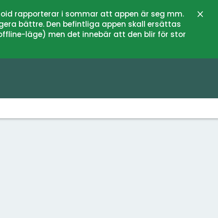
oid rapporterar i sommar att appen är seg mm.
Stän
gera bättre. Den befintliga appen skall ersättas
fline-läge) men det innebär att den blir för stor