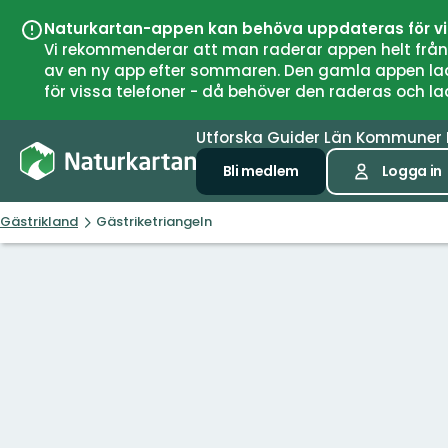
Naturkartan-appen kan behöva uppdateras för v
Vi rekommenderar att man raderar appen helt från si
av en ny app efter sommaren. Den gamla appen laddar
för vissa telefoner - då behöver den raderas och l
Utforska
Guider
Län
Kommuner
Bli medlem
Logga in
Gästrikland
Gästriketriangeln