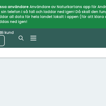
issa användare
Användare av Naturkartans app för Andr
n telefon i så fall och laddar ned igen! Då skall den fun
 all data för hela landet lokalt i appen (för att klara of
addas ned igen!
Bli kund