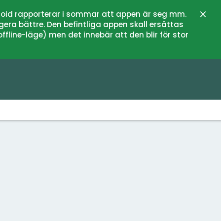
oid rapporterar i sommar att appen är seg mm.
Stän
gera bättre. Den befintliga appen skall ersättas
fline-läge) men det innebär att den blir för stor