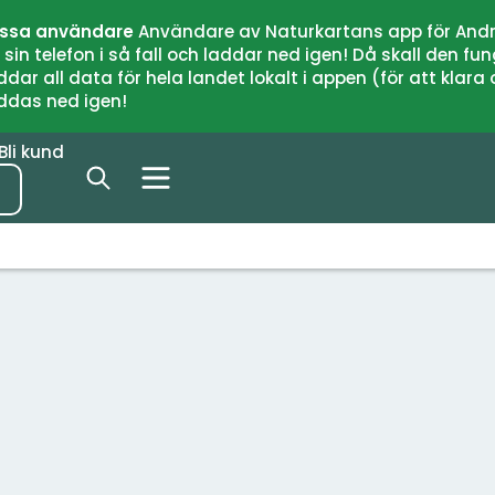
issa användare
Användare av Naturkartans app för Andr
n telefon i så fall och laddar ned igen! Då skall den fun
 all data för hela landet lokalt i appen (för att klara of
addas ned igen!
Bli kund