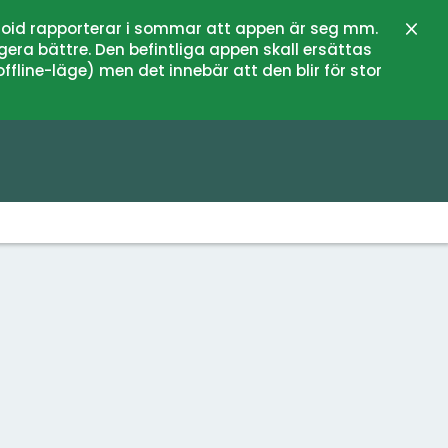
oid rapporterar i sommar att appen är seg mm.
Stän
gera bättre. Den befintliga appen skall ersättas
fline-läge) men det innebär att den blir för stor