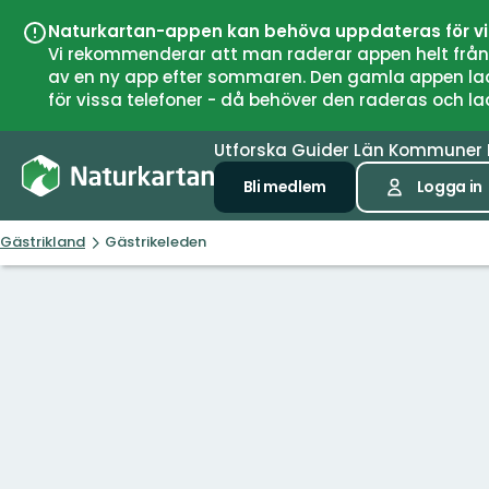
Naturkartan-appen kan behöva uppdateras för v
Vi rekommenderar att man raderar appen helt från si
av en ny app efter sommaren. Den gamla appen laddar
för vissa telefoner - då behöver den raderas och l
Utforska
Guider
Län
Kommuner
Bli medlem
Logga in
Gästrikland
Gästrikeleden