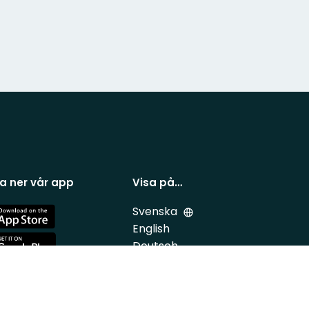
a ner vår app
Visa på…
Svenska
e
English
Deutsch
e
Polskie
Nederlands
Suomi