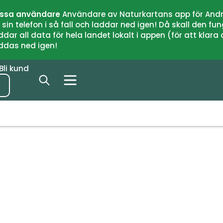
issa användare
Användare av Naturkartans app för Andr
n telefon i så fall och laddar ned igen! Då skall den fun
 all data för hela landet lokalt i appen (för att klara of
addas ned igen!
Bli kund