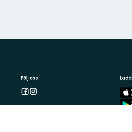
Följ oss
Ladd
Facebook
Instagram
App
Stor
App
Stor