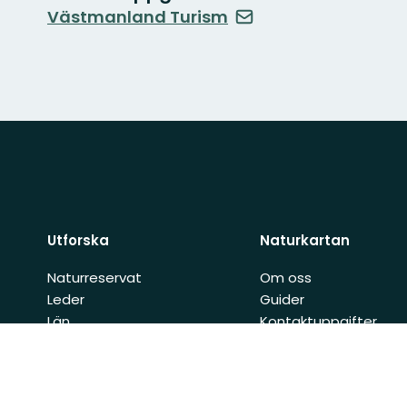
Västmanland Turism
Utforska
Naturkartan
Naturreservat
Om oss
Leder
Guider
Län
Kontaktuppgifter
Kommuner