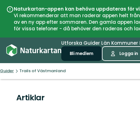
Naturkartan-appen kan behöva uppdateras för v
Vi rekommenderar att man raderar appen helt från si
av en ny app efter sommaren. Den gamla appen laddar
för vissa telefoner - då behöver den raderas och l
Utforska
Guider
Län
Kommuner
Bli medlem
Logga in
Guider
Trails of Västmanland
Artiklar