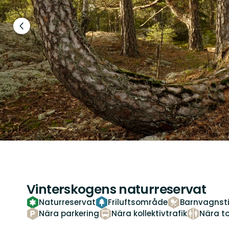
Föregående
bild
Vinterskogens naturreservat
Naturreservat
Friluftsområde
Barnvagnsti
Nära parkering
Nära kollektivtrafik
Nära to