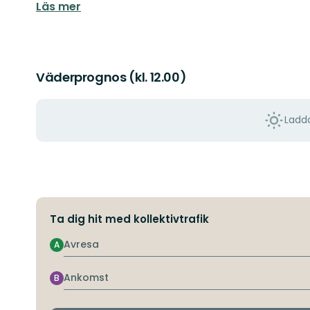
Läs mer
Väderprognos (kl. 12.00)
Ladda
Ta dig hit med kollektivtrafik
Avresa
A
Ankomst
B