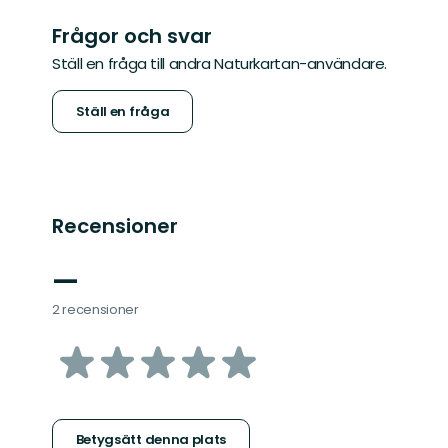
Frågor och svar
Ställ en fråga till andra Naturkartan-användare.
Ställ en fråga
Recensioner
—
2 recensioner
av
5
stjärnor
Betygsätt denna plats