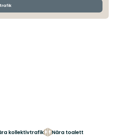
ankomsthållplatser
trafik
ra kollektivtrafik
Nära toalett