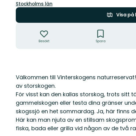
Län:
Stockholms län
Visa på
Åtgärder
Besökt
Spara
Beskrivning
Välkommen till Vinterskogens naturreservat
av storskogen.
För visst kan den kallas storskog, trots sitt 
gammelskogen eller testa dina gränser under
skogssjö en het sommardag. Ja, här finns d
Här kan man njuta av en stillsam skogsprom
fiska, bada eller grilla vid någon av de två r