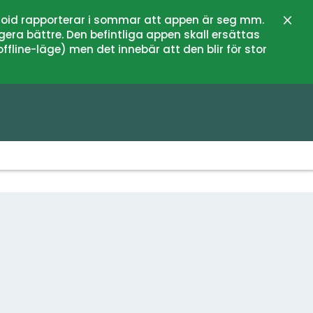
oid rapporterar i sommar att appen är seg mm.
Stän
gera bättre. Den befintliga appen skall ersättas
fline-läge) men det innebär att den blir för stor