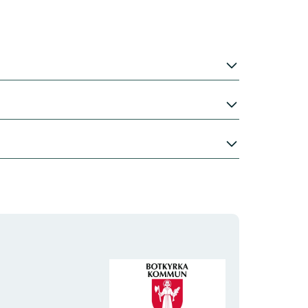
Organisationens
logotyp