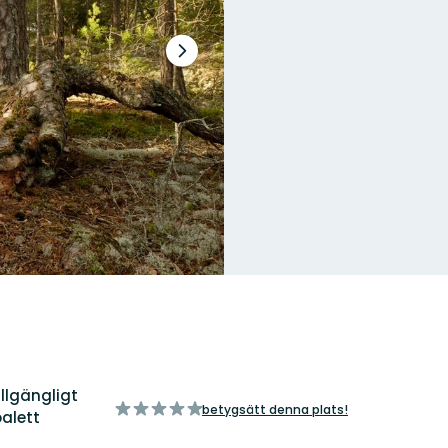
Nästa
bildspel
llgängligt
av
betygsätt denna plats!
alett
5