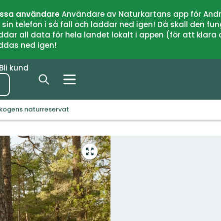
issa användare
Användare av Naturkartans app för Andr
n telefon i så fall och laddar ned igen! Då skall den fun
 all data för hela landet lokalt i appen (för att klara of
addas ned igen!
Bli kund
skogens naturreservat
Gå
till
helskärmsläge