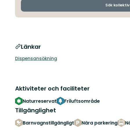
Sök kollektiv
Länkar
Dispensansökning
Aktiviteter och faciliteter
Naturreservat
Friluftsområde
Tillgänglighet
Barnvagnstillgängligt
Nära parkering
Nä