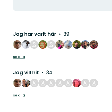
Jag har varit här
39
se alla
Jag vill hit
34
se alla