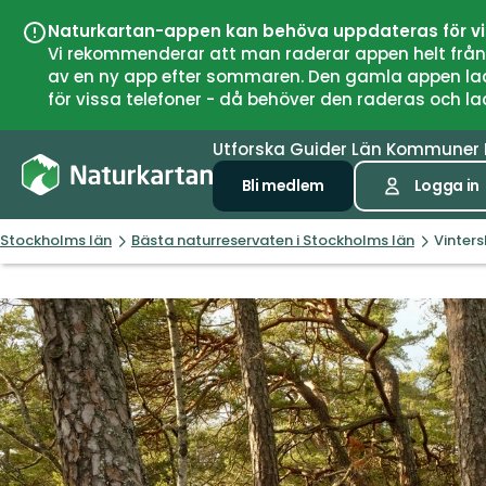
Naturkartan-appen kan behöva uppdateras för v
Vi rekommenderar att man raderar appen helt från si
av en ny app efter sommaren. Den gamla appen laddar
för vissa telefoner - då behöver den raderas och l
Utforska
Guider
Län
Kommuner
Bli medlem
Logga in
Stockholms län
Bästa naturreservaten i Stockholms län
Vinter