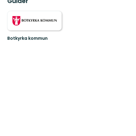
Guider
Botkyrka kommun
I
Botkyrka
kommun
finns
ett
antal
fantastiska
n...