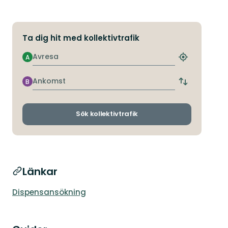
Ta dig hit med kollektivtrafik
Avresa
A
Hitta
närmaste
hållplats
Ankomst
B
Byt
avgångs-
och
ankomsthållp
Sök kollektivtrafik
Länkar
Dispensansökning