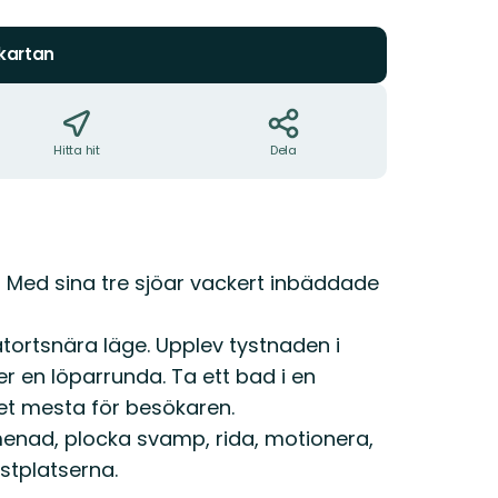
stjärnor
 kartan
Hitta hit
Dela
! Med sina tre sjöar vackert inbäddade
tätortsnära läge. Upplev tystnaden i
 en löparrunda. Ta ett bad i en
et mesta för besökaren.
enad, plocka svamp, rida, motionera,
astplatserna.