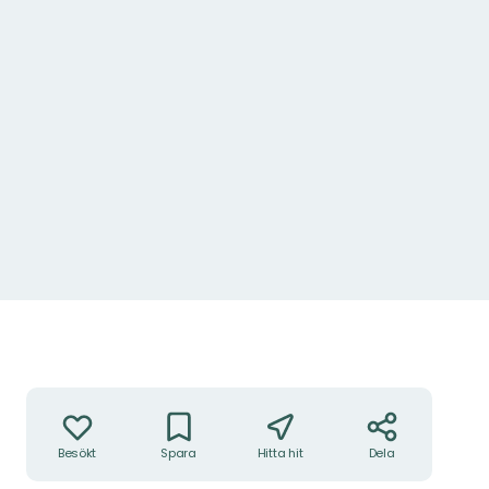
Åtgärder
Besökt
Spara
Hitta hit
Dela