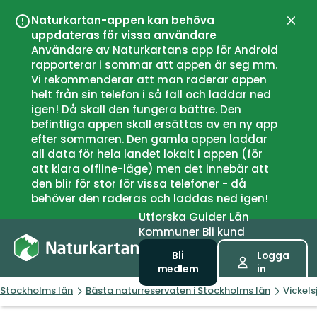
Naturkartan-appen kan behöva
Stän
uppdateras för vissa användare
Användare av Naturkartans app för Android
rapporterar i sommar att appen är seg mm.
Vi rekommenderar att man raderar appen
helt från sin telefon i så fall och laddar ned
igen! Då skall den fungera bättre. Den
befintliga appen skall ersättas av en ny app
efter sommaren. Den gamla appen laddar
all data för hela landet lokalt i appen (för
att klara offline-läge) men det innebär att
den blir för stor för vissa telefoner - då
behöver den raderas och laddas ned igen!
Utforska
Guider
Län
Kommuner
Bli kund
Bli
Logga
medlem
in
Stockholms län
Bästa naturreservaten i Stockholms län
Vickels