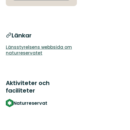
Länkar
Länsstyrelsens webbsida om
naturreservatet
Aktiviteter och
faciliteter
Naturreservat