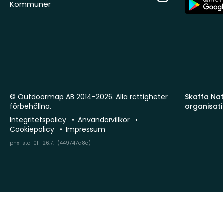
App
Kommuner
Store
© Outdoormap AB 2014-2026. Alla rättigheter
Skaffa Natu
förbehållna.
organisat
Integritetspolicy
Användarvillkor
Cookiepolicy
Impressum
phx-sto-01 · 26.7.1 (449747a8c)