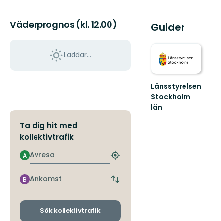
Väderprognos (kl. 12.00)
Guider
Laddar...
Länsstyrelsen
Stockholm
län
Guide
Ta dig hit med
till
naturreservat
kollektivtrafik
och
nationalparker
Avresa
A
Hitta
i
närmaste
S...
hållplats
Ankomst
B
Byt
avgångs-
och
ankomsthållplatser
Sök kollektivtrafik