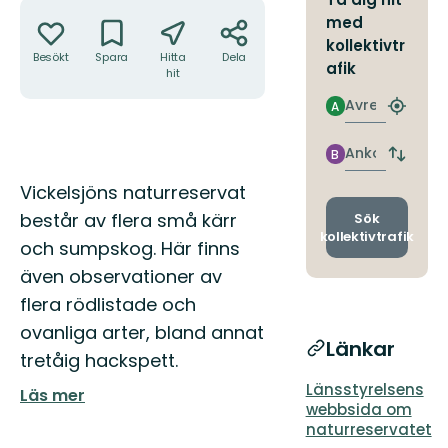
Åtgärder
med
kollektivtr
Besökt
Spara
Hitta
Dela
afik
hit
Avresa
A
Hitta
närmas
hållpla
Ankomst
B
Byt
avgång
Beskrivning
Vickelsjöns naturreservat
och
ankomst
består av flera små kärr
Sök
kollektivtrafik
och sumpskog. Här finns
även observationer av
flera rödlistade och
ovanliga arter, bland annat
Länkar
tretåig hackspett.
Länsstyrelsens
Läs mer
webbsida om
naturreservatet