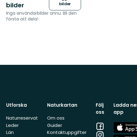
bilder
bilder
Inga användarbilder ännu. Bli den
första att dela!
Utforska
Naturkartan
Följ
Ladda ner
oss
app
Naturreservat
Om oss
Facebook
App
Leder
Guider
Store
Län
Kontaktuppgifter
Instagram