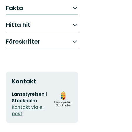
Fakta
Hitta hit
Föreskrifter
Kontakt
E-
Organisationens
Länsstyrelsen i
postadress
logotyp
Stockholm
Kontakt via e-
post