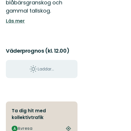
blåbärsgranskog och
ut
i
gammal tallskog.
Huddinges
härliga
Läs mer
natur!
Väderprognos (kl. 12.00)
Laddar...
Ta dig hit med
kollektivtrafik
Avresa
A
Hitta