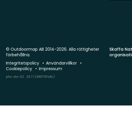
© Outdoormap AB 2014-2026. Alla rättigheter
Skaffa Natu
förbehållna.
organisat
Integritetspolicy
Användarvillkor
Cookiepolicy
Impressum
phx-sto-02 · 26.7.1 (449747a8c)