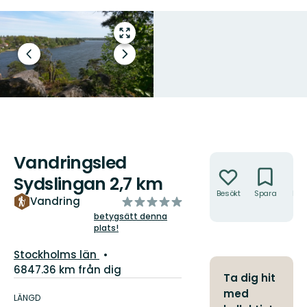
Gå
till
Föregående
Nästa
helskärmsläge
bild
bildspel
Vandringsled
Åtgärder
Sydslingan 2,7 km
Besökt
Spara
Hitt
av
Vandring
hit
5
betygsätt denna
plats!
stjärnor
Län:
Stockholms län
6847.36 km från dig
Ta dig hit
Information
med
om
LÄNGD