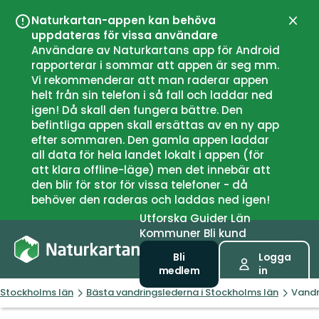
Naturkartan-appen kan behöva
Stän
uppdateras för vissa användare
Användare av Naturkartans app för Android
rapporterar i sommar att appen är seg mm.
Vi rekommenderar att man raderar appen
helt från sin telefon i så fall och laddar ned
igen! Då skall den fungera bättre. Den
befintliga appen skall ersättas av en ny app
efter sommaren. Den gamla appen laddar
all data för hela landet lokalt i appen (för
att klara offline-läge) men det innebär att
den blir för stor för vissa telefoner - då
behöver den raderas och laddas ned igen!
Utforska
Guider
Län
Kommuner
Bli kund
Bli
Logga
medlem
in
Stockholms län
Bästa vandringslederna i Stockholms län
Vandr