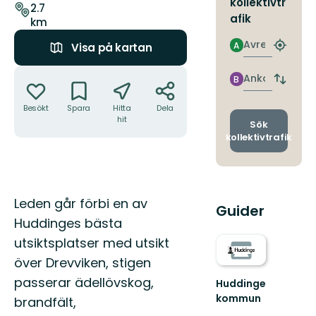
kollektivtr
leden
2.7
afik
km
Avresa
A
Visa på kartan
Hitta
närmas
Åtgärder
hållpla
Ankomst
B
Byt
avgång
Besökt
Spara
Hitta
Dela
och
hit
ankomst
Sök
kollektivtrafik
Beskrivning
Leden går förbi en av
Guider
Huddinges bästa
utsiktsplatser med utsikt
över Drevviken, stigen
passerar ädellövskog,
Huddinge
kommun
brandfält,
Välkommen