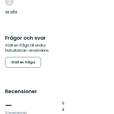
se alla
Frågor och svar
Ställ en fråga till andra
Naturkartan-användare.
Ställ en fråga
Recensioner
—
:
5
:
4
2 recensioner