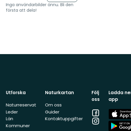
Inga användarbilder ännu. Bli den
första att dela!
Utforska
Naturkartan
Följ
Ladda ner
oss
app
Naturreservat
Om oss
Facebook
App
Leder
Guider
Store
Län
Kontaktuppgifter
Instagram
App
Kommuner
Store