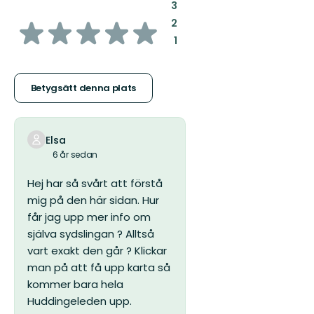
:
3
av
:
2
:
1
5
stjärnor
Betygsätt denna plats
Elsa
6 år sedan
Hej har så svårt att förstå
mig på den här sidan. Hur
får jag upp mer info om
själva sydslingan ? Alltså
vart exakt den går ? Klickar
man på att få upp karta så
kommer bara hela
Huddingeleden upp.