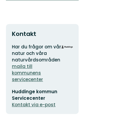
Kontakt
Adress
Organisationens
Har du frågor om vår
logotyp
natur och våra
naturvårdsområden
maila till
kommunens
servicecenter
E-
Huddinge kommun
postadress
Servicecenter
Kontakt via e-post