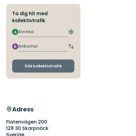
Ta dig hit med
kollektivtrafik
Avresa
A
Hitta
närmaste
hållplats
Ankomst
B
Byt
avgångs-
och
ankomsthållplatser
Sök kollektivtrafik
Adress
Flatenvägen 200
128 30 Skarpnäck
Sverige