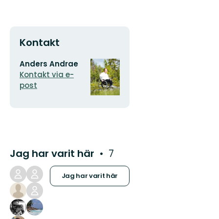
Kontakt
E-
Organisationens
Anders Andrae
postadress
logotyp
Kontakt via e-
post
Jag har varit här
7
Jag har varit här