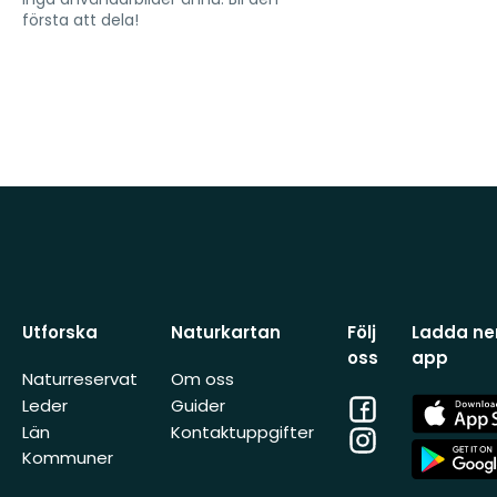
första att dela!
Utforska
Naturkartan
Följ
Ladda ner
oss
app
Naturreservat
Om oss
Facebook
App
Leder
Guider
Store
Län
Kontaktuppgifter
Instagram
App
Kommuner
Store