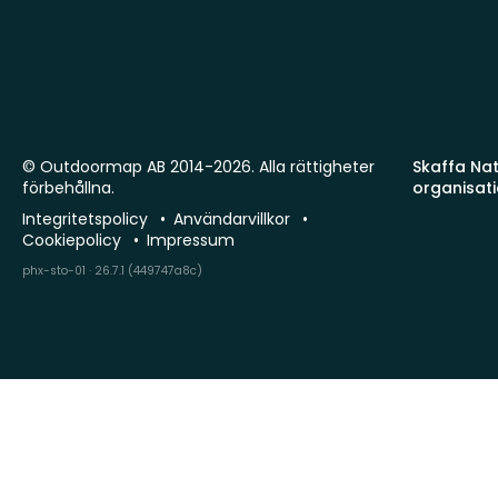
© Outdoormap AB 2014-2026. Alla rättigheter
Skaffa Natu
förbehållna.
organisat
Integritetspolicy
Användarvillkor
Cookiepolicy
Impressum
phx-sto-01 · 26.7.1 (449747a8c)