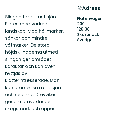
Adress
Beskrivning
Slingan tar er runt sjön
Flatenvägen
Flaten med varierat
200
128 30
landskap, vida hällmarker,
Skarpnäck
sänkor och mindre
Sverige
våtmarker. De stora
höjdskillnaderna utmed
slingan ger området
karaktär och kan även
nyttjas av
klätterintresserade. Man
kan promenera runt sjön
och ned mot Drevviken
genom omväxlande
skogsmark och öppen