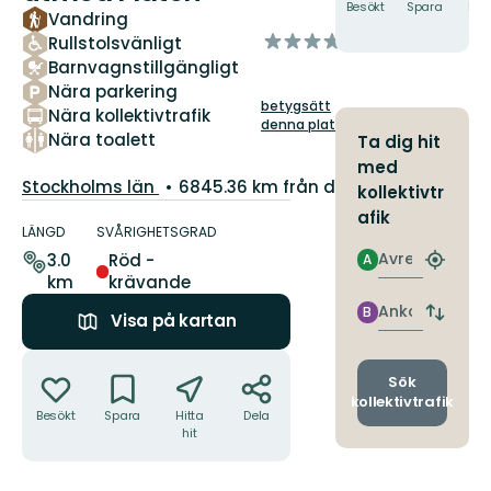
Besökt
Spara
Hitt
Vandring
hit
av
Rullstolsvänligt
5
Barnvagnstillgängligt
stjärnor
Nära parkering
betygsätt
Nära kollektivtrafik
denna plats!
Nära toalett
Ta dig hit
med
Län:
Stockholms län
6845.36 km från dig
kollektivtr
Information
afik
om
LÄNGD
SVÅRIGHETSGRAD
leden
Avresa
3.0
Röd -
A
Hitta
km
krävande
närmas
hållpla
Ankomst
B
Byt
Visa på kartan
avgång
Åtgärder
och
ankomst
Sök
kollektivtrafik
Besökt
Spara
Hitta
Dela
hit