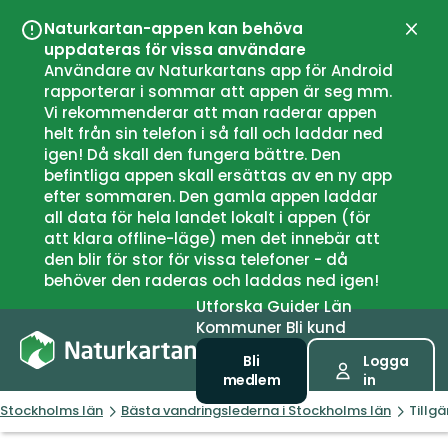
Naturkartan-appen kan behöva
Stän
uppdateras för vissa användare
Användare av Naturkartans app för Android
rapporterar i sommar att appen är seg mm.
Vi rekommenderar att man raderar appen
helt från sin telefon i så fall och laddar ned
igen! Då skall den fungera bättre. Den
befintliga appen skall ersättas av en ny app
efter sommaren. Den gamla appen laddar
all data för hela landet lokalt i appen (för
att klara offline-läge) men det innebär att
den blir för stor för vissa telefoner - då
behöver den raderas och laddas ned igen!
Utforska
Guider
Län
Kommuner
Bli kund
Bli
Logga
medlem
in
Stockholms län
Bästa vandringslederna i Stockholms län
Tillg