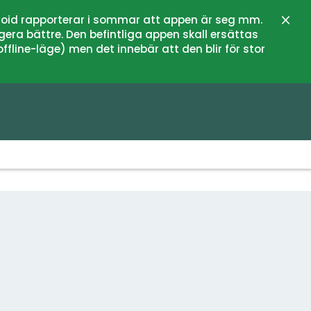
oid rapporterar i sommar att appen är seg mm.
Stän
gera bättre. Den befintliga appen skall ersättas
fline-läge) men det innebär att den blir för stor