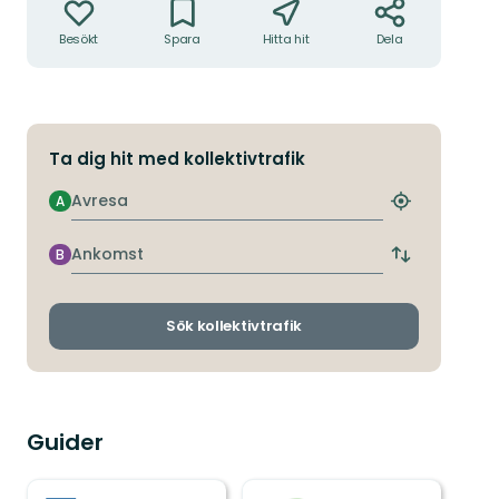
Besökt
Spara
Hitta hit
Dela
Ta dig hit med kollektivtrafik
Avresa
A
Hitta
närmaste
hållplats
Ankomst
B
Byt
avgångs-
och
ankomsthållp
Sök kollektivtrafik
Guider