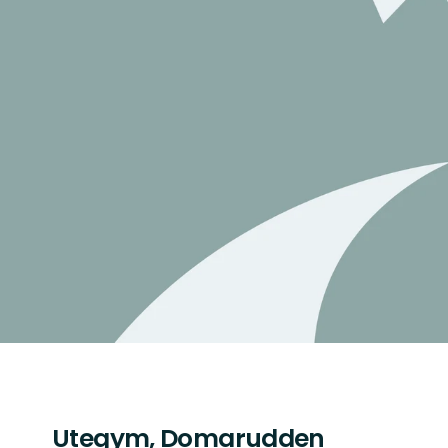
Utegym, Domarudden