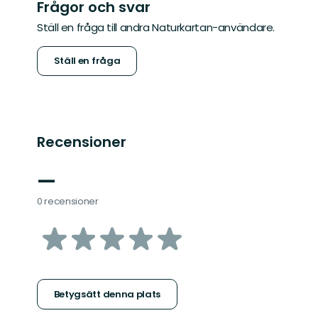
Frågor och svar
Ställ en fråga till andra Naturkartan-användare.
Ställ en fråga
Recensioner
—
0 recensioner
av
5
stjärnor
Betygsätt denna plats