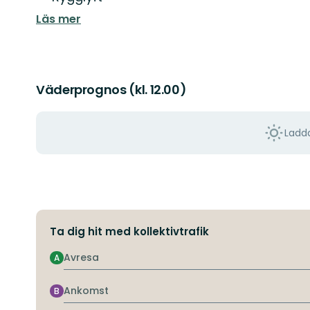
Läs mer
Väderprognos (kl. 12.00)
Ladda
Ta dig hit med kollektivtrafik
Avresa
A
Ankomst
B