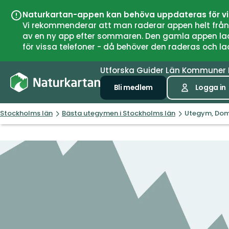
Naturkartan-appen kan behöva uppdateras för v
Vi rekommenderar att man raderar appen helt från si
av en ny app efter sommaren. Den gamla appen laddar
för vissa telefoner - då behöver den raderas och l
Utforska
Guider
Län
Kommuner
Bli medlem
Logga in
Stockholms län
Bästa utegymen i Stockholms län
Utegym, Do