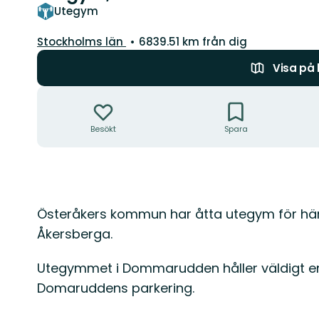
Utegym
Län:
Stockholms län
6839.51 km från dig
Visa på
Åtgärder
Besökt
Spara
Beskrivning
Österåkers kommun har åtta utegym för här
Åkersberga.
Utegymmet i Dommarudden håller väldigt enke
Domaruddens parkering.