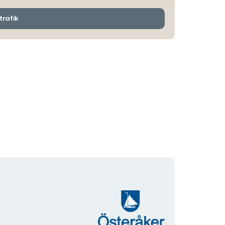
och
ankomsthållplatser
trafik
Organisationens
logotyp