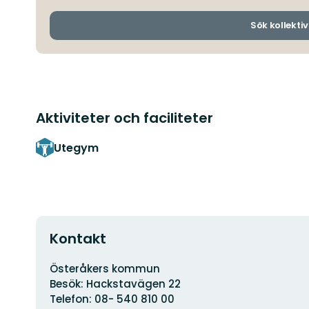
Sök kollektiv
Aktiviteter och faciliteter
Utegym
Kontakt
Adress
Österåkers kommun
Besök: Hackstavägen 22
Telefon: 08- 540 810 00