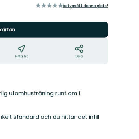
av
betygsätt denna plats!
5
stjärnor
 kartan
Hitta hit
Dela
lig utomhusträning runt om i
lt standard och du hittar det intill