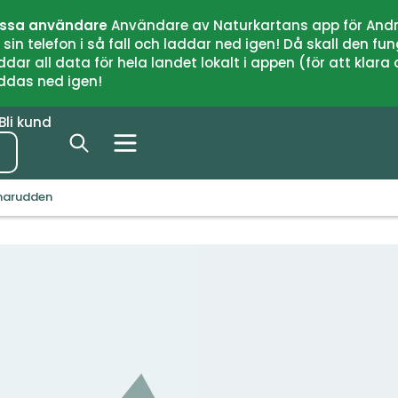
issa användare
Användare av Naturkartans app för Andr
n telefon i så fall och laddar ned igen! Då skall den fun
 all data för hela landet lokalt i appen (för att klara of
addas ned igen!
Bli kund
marudden