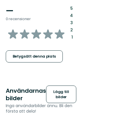
—
:
5
:
4
0 recensioner
:
3
av
:
2
:
1
5
stjärnor
Betygsätt denna plats
Användarnas
Lägg till
bilder
bilder
Inga användarbilder ännu. Bli den
första att dela!