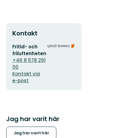
Kontakt
E-
Organisationens
Fritid- och
postadress
logotyp
friluftenheten
+46 8 578 291
00
Kontakt via
e-post
Jag har varit här
Jag har varit här