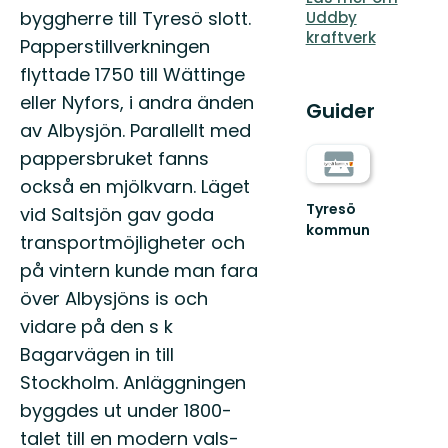
byggherre till Tyresö slott.
Uddby
kraftverk
Papperstillverkningen
flyttade 1750 till Wättinge
eller Nyfors, i andra änden
Guider
av Albysjön. Parallellt med
pappersbruket fanns
också en mjölkvarn. Läget
Tyresö
vid Saltsjön gav goda
kommun
transportmöjligheter och
Välkommen
ut
på vintern kunde man fara
i
över Albysjöns is och
Tyresös
natur!
vidare på den s k
Bagarvägen in till
Stockholm. Anläggningen
byggdes ut under 1800-
talet till en modern vals-