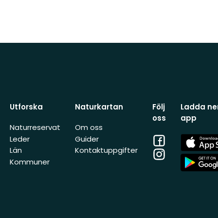
Utforska
Naturkartan
Följ
Ladda ner
oss
app
Naturreservat
Om oss
Facebook
App
Leder
Guider
Store
Län
Kontaktuppgifter
Instagram
App
Kommuner
Store