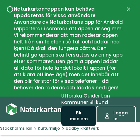
Naturkartan-appen kan behöva
Stän
uppdateras för vissa användare
Användare av Naturkartans app för Android
rapporterar i sommar att appen är seg mm.
Vi rekommenderar att man raderar appen
helt från sin telefon i så fall och laddar ned
igen! Då skall den fungera bättre. Den
befintliga appen skall ersättas av en ny app
efter sommaren. Den gamla appen laddar
all data för hela landet lokalt i appen (för
att klara offline-läge) men det innebär att
den blir för stor för vissa telefoner - då
behöver den raderas och laddas ned igen!
Utforska
Guider
Län
Kommuner
Bli kund
Bli
Logga
medlem
in
Stockholms län
Kulturmiljö
Uddby kraftverk