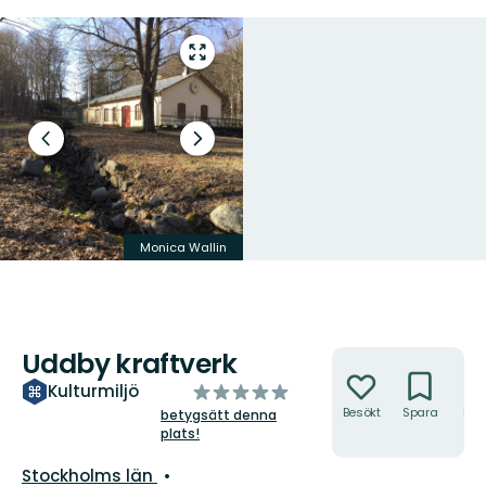
Gå
till
helskärmsläge
Föregående
Nästa
bild
bildspel
Monica Wallin
Monica Wallin
Uddby kraftverk
Åtgärder
av
Kulturmiljö
5
Besökt
Spara
Hitt
betygsätt denna
hit
plats!
stjärnor
Län:
Stockholms län