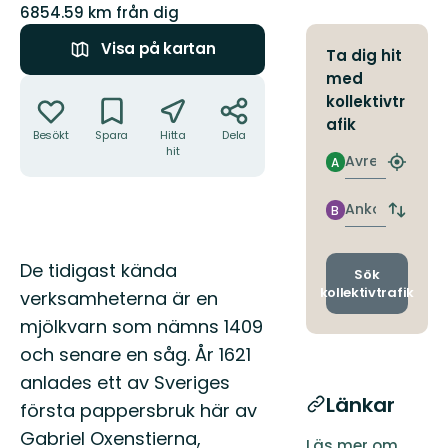
6854.59 km från dig
Visa på kartan
Ta dig hit
med
Åtgärder
kollektivtr
afik
Besökt
Spara
Hitta
Dela
hit
Avresa
A
Hitta
närmas
hållpla
Ankomst
B
Byt
avgång
och
Beskrivning
De tidigast kända
ankomst
Sök
kollektivtrafik
verksamheterna är en
mjölkvarn som nämns 1409
och senare en såg. År 1621
anlades ett av Sveriges
Länkar
första pappersbruk här av
Gabriel Oxenstierna,
Läs mer om