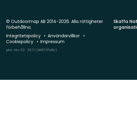
© Outdoormap AB 2014-2026. Alla rättigheter
Skaffa Natu
förbehållna.
organisat
Integritetspolicy
Användarvillkor
Cookiepolicy
Impressum
phx-sto-02 · 26.7.1 (449747a8c)