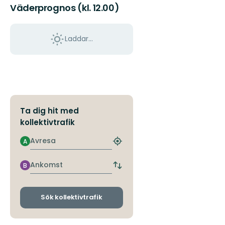
Väderprognos (kl. 12.00)
Laddar...
Ta dig hit med
kollektivtrafik
Avresa
A
Hitta
närmaste
hållplats
Ankomst
B
Byt
avgångs-
och
ankomsthållplatser
Sök kollektivtrafik