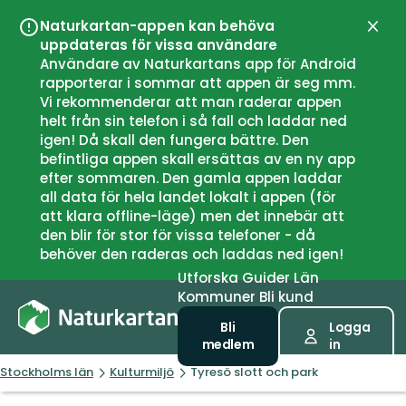
Naturkartan-appen kan behöva
Stän
uppdateras för vissa användare
Användare av Naturkartans app för Android
rapporterar i sommar att appen är seg mm.
Vi rekommenderar att man raderar appen
helt från sin telefon i så fall och laddar ned
igen! Då skall den fungera bättre. Den
befintliga appen skall ersättas av en ny app
efter sommaren. Den gamla appen laddar
all data för hela landet lokalt i appen (för
att klara offline-läge) men det innebär att
den blir för stor för vissa telefoner - då
behöver den raderas och laddas ned igen!
Utforska
Guider
Län
Kommuner
Bli kund
Bli
Logga
medlem
in
Stockholms län
Kulturmiljö
Tyresö slott och park