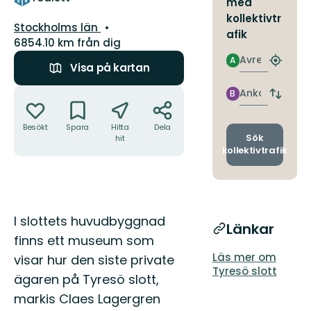
med
kollektivtr
Län:
Stockholms län
afik
6854.10 km från dig
Avresa
A
Hitta
Visa på kartan
närmas
hållpla
Åtgärder
Ankomst
B
Byt
avgång
och
Besökt
Spara
Hitta
Dela
ankomst
Sök
hit
kollektivtrafik
Beskrivning
I slottets huvudbyggnad
Länkar
finns ett museum som
Läs mer om
visar hur den siste private
Tyresö slott
ägaren på Tyresö slott,
markis Claes Lagergren