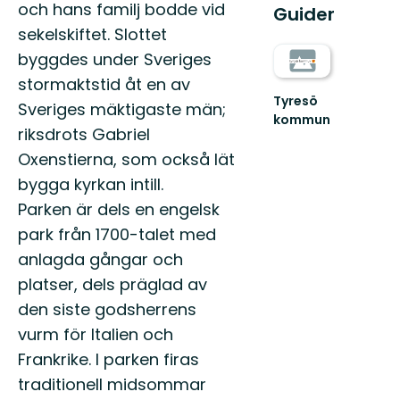
och hans familj bodde vid
Guider
sekelskiftet. Slottet
byggdes under Sveriges
stormaktstid åt en av
Tyresö
Sveriges mäktigaste män;
kommun
riksdrots Gabriel
Välkommen
ut
Oxenstierna, som också lät
i
bygga kyrkan intill.
Tyresös
natur!
Parken är dels en engelsk
park från 1700-talet med
anlagda gångar och
platser, dels präglad av
den siste godsherrens
vurm för Italien och
Frankrike. I parken firas
traditionell midsommar