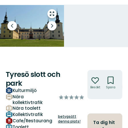
Gå
till
helskärmsläge
Föregående
Nästa
bild
bildspel
Tyresö slott och
Åtgärder
park
Besökt
Spara
Hitt
Kulturmiljö
hit
Nära
av
kollektivtrafik
5
Nära toalett
stjärnor
Kollektivtrafik
betygsätt
Cafe/Restaurang
denna plats!
Ta dig hit
Toalett