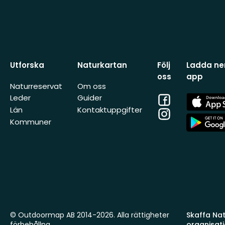
Utforska
Naturkartan
Följ
Ladda ner
oss
app
Naturreservat
Om oss
Facebook
App
Leder
Guider
Store
Län
Kontaktuppgifter
Instagram
App
Kommuner
Store
© Outdoormap AB 2014-2026. Alla rättigheter
Skaffa Natu
förbehållna.
organisat