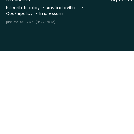
Integritetspolicy
Användarvillkor
Cookiepolicy
Impressum
phx-sto-02 · 26.7.1 (449747a8c)