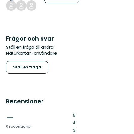
Frågor och svar
Ställ en fråga till andra
Naturkartan-användare.
Ställ en fråga
Recensioner
—
:
5
:
4
0 recensioner
:
3