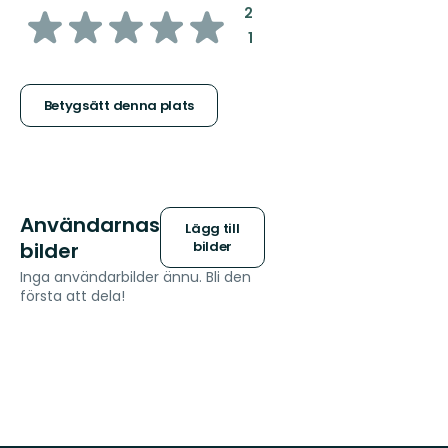
av
:
2
:
1
5
stjärnor
Betygsätt denna plats
Användarnas
Lägg till
bilder
bilder
Inga användarbilder ännu. Bli den
första att dela!