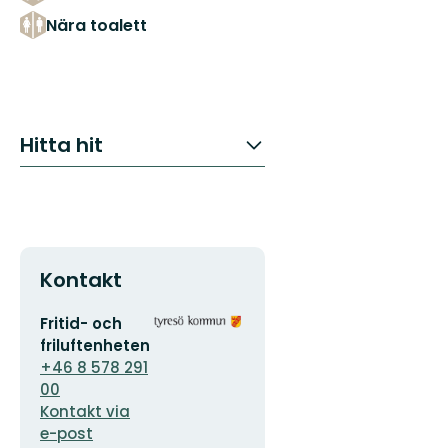
Nära toalett
Hitta hit
Kontakt
E-
Organisationens
Fritid- och
postadress
logotyp
friluftenheten
+46 8 578 291
00
Kontakt via
e-post