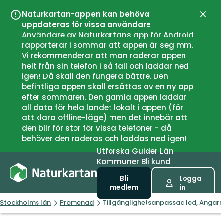
Naturkartan-appen kan behöva
Stän
uppdateras för vissa användare
Användare av Naturkartans app för Android
rapporterar i sommar att appen är seg mm.
Vi rekommenderar att man raderar appen
helt från sin telefon i så fall och laddar ned
igen! Då skall den fungera bättre. Den
befintliga appen skall ersättas av en ny app
efter sommaren. Den gamla appen laddar
all data för hela landet lokalt i appen (för
att klara offline-läge) men det innebär att
den blir för stor för vissa telefoner - då
behöver den raderas och laddas ned igen!
Utforska
Guider
Län
Kommuner
Bli kund
Bli
Logga
medlem
in
Stockholms län
Promenad
Tillgänglighetsanpassad led, Anga