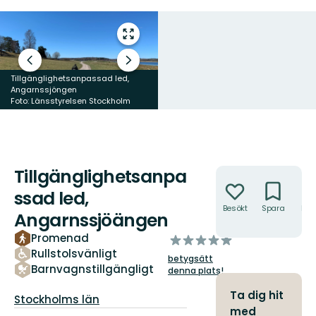
Gå
till
helskärmsläge
Föregående
Nästa
bild
bildspel
Tillgänglighetsanpassad led,
Bykbergets utsiktsplattform,
Angarnssjöngen
Angarnssjöängens naturreservat
Foto: Länsstyrelsen Stockholm
Foto: Länsstyrelsen Stockholm
Tillgänglighetsanpa
Åtgärder
ssad led,
Besökt
Spara
Hitt
Angarnssjöängen
hit
Promenad
av
Rullstolsvänligt
5
betygsätt
stjärnor
Barnvagnstillgängligt
denna plats!
Ta dig hit
Län:
Stockholms län
med
Information