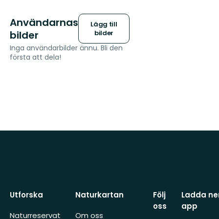
Användarnas
Lägg till
bilder
bilder
Inga användarbilder ännu. Bli den
första att dela!
Utforska
Naturkartan
Följ
Ladda ner
oss
app
Naturreservat
Om oss