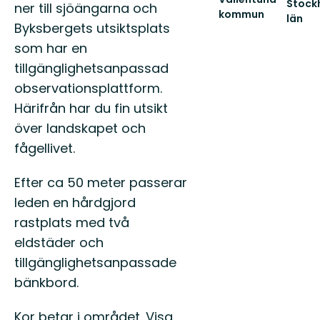
Stock
ner till sjöängarna och
kommun
län
Byksbergets utsiktsplats
Välkommen
Guide
till
till
som har en
Vallentunas
naturr
tillgänglighetsanpassad
natur
och
och
nationa
observationsplattform.
kultur!
i
Härifrån har du fin utsikt
S...
över landskapet och
fågellivet.
Efter ca 50 meter passerar
leden en hårdgjord
rastplats med två
eldstäder och
tillgänglighetsanpassade
bänkbord.
Kor betar i området. Visa