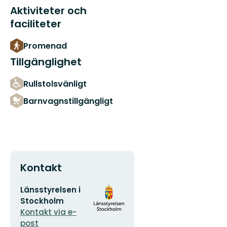
Aktiviteter och
faciliteter
Promenad
Tillgänglighet
Rullstolsvänligt
Barnvagnstillgängligt
Kontakt
E-
Organisationens
Länsstyrelsen i
postadress
logotyp
Stockholm
Kontakt via e-
post