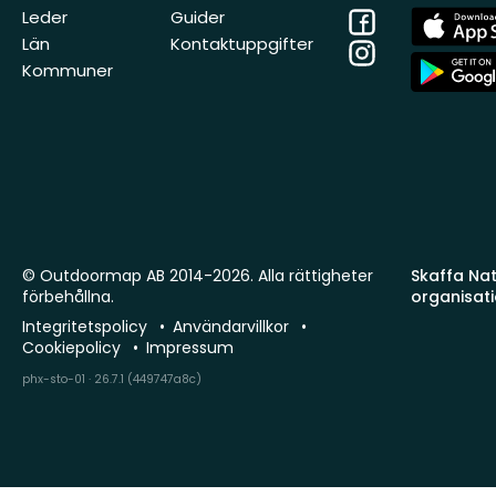
Facebook
App
Leder
Guider
Store
Län
Kontaktuppgifter
Instagram
App
Kommuner
Store
© Outdoormap AB 2014-2026. Alla rättigheter
Skaffa Natu
förbehållna.
organisat
Integritetspolicy
Användarvillkor
Cookiepolicy
Impressum
phx-sto-01 · 26.7.1 (449747a8c)