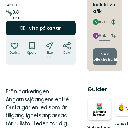
kollektivtr
om
LÄNGD
leden
afik
0.8
km
Avresa
A
Hitta
Visa på kartan
närmas
hållpla
Ankomst
B
Åtgärder
Byt
avgång
och
Besökt
Spara
Hitta
Dela
ankomst
Sök
hit
kollektivtrafik
Guider
Beskrivning
Från parkeringen i
Angarnssjöängens entré
Örsta går en led som är
tillgänglighetsanpassad
för rullstol. Leden tar dig
Länsst
Vallentuna