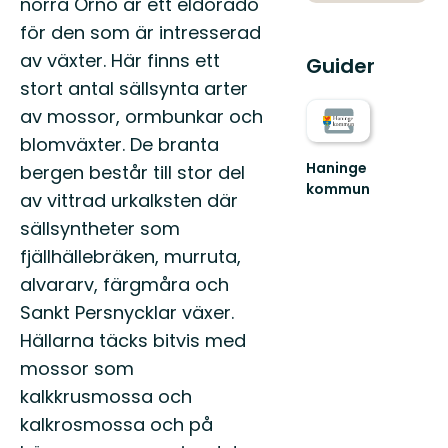
norra Ornö är ett eldorado
för den som är intresserad
av växter. Här finns ett
Guider
stort antal sällsynta arter
av mossor, ormbunkar och
blomväxter. De branta
Haninge
bergen består till stor del
kommun
av vittrad urkalksten där
Välkommen
till
sällsyntheter som
Haninges
fjällhällebräken, murruta,
naturkarta.
alvararv, färgmåra och
Här
hittar
Sankt Persnycklar växer.
...
Hällarna täcks bitvis med
mossor som
kalkkrusmossa och
kalkrosmossa och på