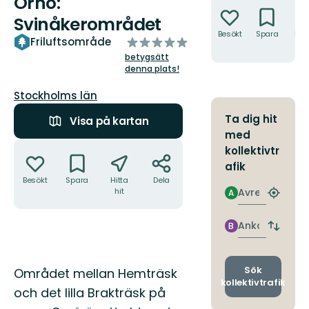
Ornö:
Svinåkerområdet
Besökt
Spara
Hitt
av
Friluftsområde
hit
5
betygsätt
stjärnor
denna plats!
Län:
Stockholms län
Ta dig hit
Visa på kartan
med
Åtgärder
kollektivtr
afik
Besökt
Spara
Hitta
Dela
Avresa
hit
A
Hitta
närmas
hållpla
Ankomst
B
Byt
avgång
och
ankomst
Beskrivning
Sök
Området mellan Hemträsk
kollektivtrafik
och det lilla Brakträsk på