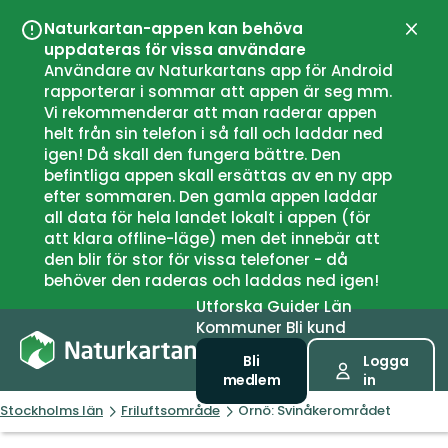
Naturkartan-appen kan behöva
Stän
uppdateras för vissa användare
Användare av Naturkartans app för Android
rapporterar i sommar att appen är seg mm.
Vi rekommenderar att man raderar appen
helt från sin telefon i så fall och laddar ned
igen! Då skall den fungera bättre. Den
befintliga appen skall ersättas av en ny app
efter sommaren. Den gamla appen laddar
all data för hela landet lokalt i appen (för
att klara offline-läge) men det innebär att
den blir för stor för vissa telefoner - då
behöver den raderas och laddas ned igen!
Utforska
Guider
Län
Kommuner
Bli kund
Bli
Logga
medlem
in
Stockholms län
Friluftsområde
Ornö: Svinåkerområdet