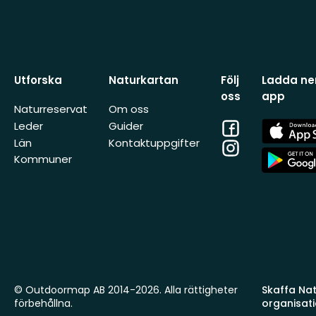
Utforska
Naturkartan
Följ
Ladda ner
oss
app
Naturreservat
Om oss
Facebook
App
Leder
Guider
Store
Län
Kontaktuppgifter
Instagram
App
Kommuner
Store
© Outdoormap AB 2014-2026. Alla rättigheter
Skaffa Natu
förbehållna.
organisat