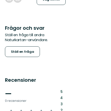
Frågor och svar
Ställ en fråga till andra
Naturkartan-användare.
Ställ en fråga
Recensioner
—
:
5
:
4
0 recensioner
:
3
:
2