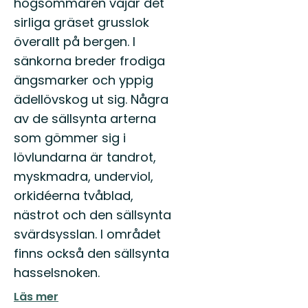
högsommaren vajar det
sirliga gräset grusslok
överallt på bergen. I
sänkorna breder frodiga
ängsmarker och yppig
ädellövskog ut sig. Några
av de sällsynta arterna
som gömmer sig i
lövlundarna är tandrot,
myskmadra, underviol,
orkidéerna tvåblad,
nästrot och den sällsynta
svärdsysslan. I området
finns också den sällsynta
hasselsnoken.
Läs mer