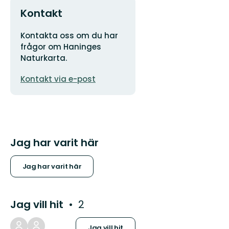
Kontakt
Adress
Kontakta oss om du har
frågor om Haninges
Naturkarta.
E-
Kontakt via e-post
postadress
Jag har varit här
Jag har varit här
Jag vill hit
2
Jag vill hit