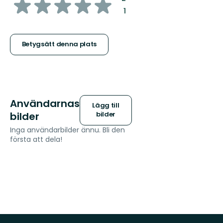
av
:
1
5
stjärnor
Betygsätt denna plats
Användarnas
Lägg till
bilder
bilder
Inga användarbilder ännu. Bli den
första att dela!