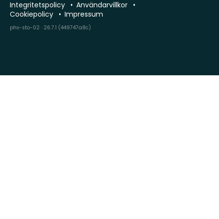
Integritetspolicy
Användarvillkor
Cookiepolicy
Impressum
phx-sto-02 · 26.7.1 (449747a8c)