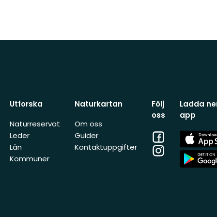
Utforska
Naturkartan
Följ
Ladda ner
oss
app
Naturreservat
Om oss
Facebook
App
Leder
Guider
Store
Län
Kontaktuppgifter
Instagram
App
Kommuner
Store