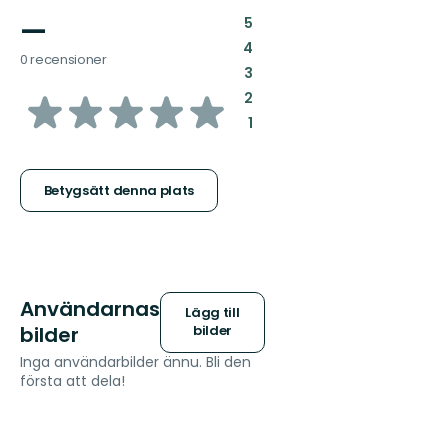
—
:
5
:
4
0 recensioner
:
3
av
:
2
:
1
5
stjärnor
Betygsätt denna plats
Användarnas
Lägg till
bilder
bilder
Inga användarbilder ännu. Bli den
första att dela!