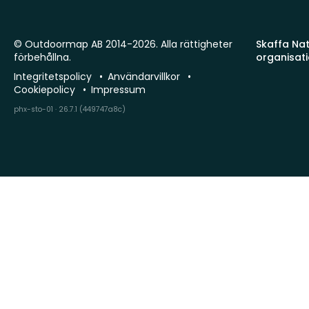
© Outdoormap AB 2014-2026. Alla rättigheter
Skaffa Natu
förbehållna.
organisat
Integritetspolicy
Användarvillkor
Cookiepolicy
Impressum
phx-sto-01 · 26.7.1 (449747a8c)