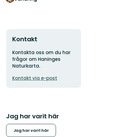
Kontakt
Adress
Kontakta oss om du har
frågor om Haninges
Naturkarta.
E-
Kontakt via e-post
postadress
Jag har varit här
Jag har varit här