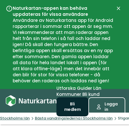
Naturkartan-appen kan behöva
Stän
uppdateras för vissa användare
Användare av Naturkartans app för Android
rapporterar i sommar att appen är seg mm.
Vi rekommenderar att man raderar appen
helt från sin telefon i så fall och laddar ned
igen! Då skall den fungera bättre. Den
befintliga appen skall ersättas av en ny app
efter sommaren. Den gamla appen laddar
all data för hela landet lokalt i appen (för
att klara offline-läge) men det innebär att
den blir för stor för vissa telefoner - då
behöver den raderas och laddas ned igen!
Utforska
Guider
Län
Kommuner
Bli kund
Bli
Logga
medlem
in
Stockholms län
Bästa vandringslederna i Stockholms län
Stiga