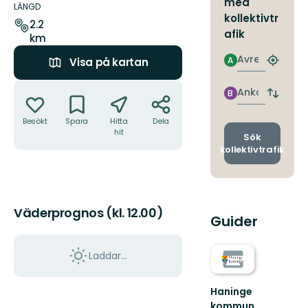
med
om
LÄNGD
kollektivtr
leden
2.2
afik
km
Avresa
A
Visa på kartan
Hitta
närmas
Åtgärder
hållpla
Ankomst
B
Byt
avgång
Besökt
Spara
Hitta
Dela
och
hit
ankomst
Sök
kollektivtrafik
Väderprognos (kl. 12.00)
Guider
Laddar...
Haninge
kommun