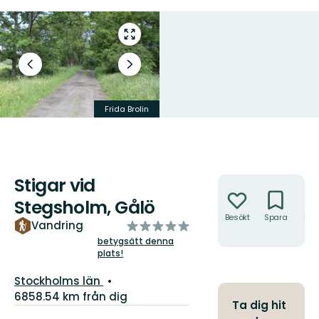
Gå
till
helskärmsläge
Föregående
Nästa
bild
bildspel
Frida Brolin
Fredrik Hjerling
Stigar vid
Åtgärder
Stegsholm, Gålö
Besökt
Spara
Hitt
av
Vandring
hit
5
betygsätt denna
plats!
stjärnor
Län:
Stockholms län
6858.54 km från dig
Ta dig hit
Information