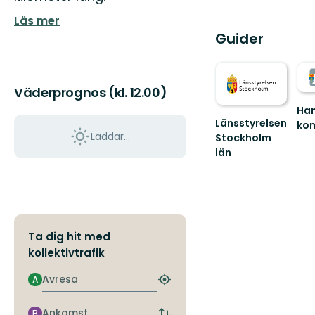
Läs mer
Guider
Väderprognos (kl. 12.00)
Han
Länsstyrelsen
ko
Laddar...
Väl
Stockholm
till
län
Han
Guide
natu
till
Här
naturreservat
hitt
och
...
nationalparker
i
Ta dig hit med
S...
kollektivtrafik
Avresa
A
Hitta
närmaste
hållplats
Ankomst
B