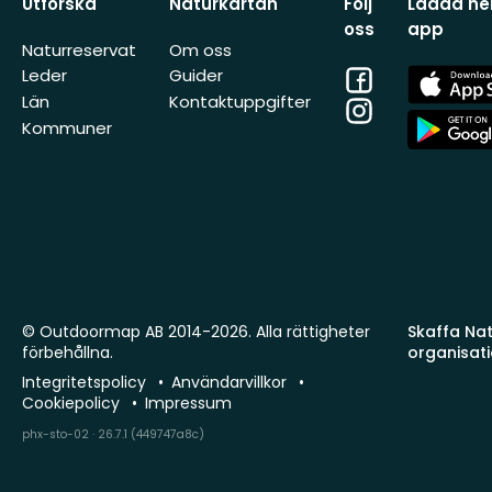
Utforska
Naturkartan
Följ
Ladda ner
oss
app
Naturreservat
Om oss
Facebook
App
Leder
Guider
Store
Län
Kontaktuppgifter
Instagram
App
Kommuner
Store
© Outdoormap AB 2014-2026. Alla rättigheter
Skaffa Natu
förbehållna.
organisat
Integritetspolicy
Användarvillkor
Cookiepolicy
Impressum
phx-sto-02 · 26.7.1 (449747a8c)