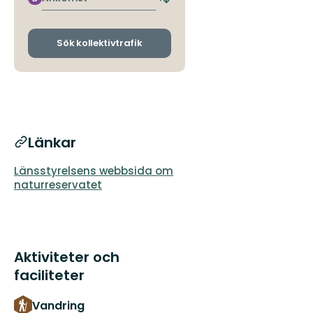
Byt
avgångs-
och
ankomsthållplatser
Sök kollektivtrafik
Länkar
Länsstyrelsens webbsida om
naturreservatet
Aktiviteter och
faciliteter
Vandring