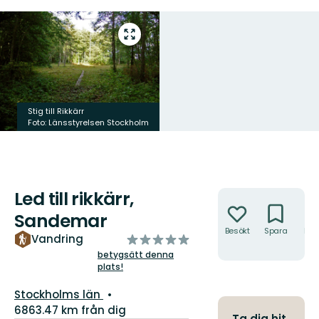
Gå
till
helskärmsläge
Stig till Rikkärr
Foto: Länsstyrelsen Stockholm
Led till rikkärr,
Åtgärder
Sandemar
Besökt
Spara
Hitt
av
Vandring
hit
5
betygsätt denna
plats!
stjärnor
Län:
Stockholms län
6863.47 km från dig
Ta dig hit