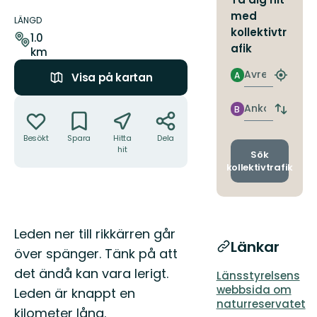
Information
med
om
LÄNGD
kollektivtr
leden
1.0
afik
km
Avresa
A
Visa på kartan
Hitta
närmas
Åtgärder
hållpla
Ankomst
B
Byt
avgång
Besökt
Spara
Hitta
Dela
och
hit
ankomst
Sök
kollektivtrafik
Beskrivning
Leden ner till rikkärren går
Länkar
över spänger. Tänk på att
det ändå kan vara lerigt.
Länsstyrelsens
webbsida om
Leden är knappt en
naturreservatet
kilometer lång.