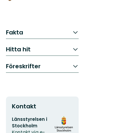
Fakta
Hitta hit
Föreskrifter
Kontakt
E-
Organisationens
Länsstyrelsen i
postadress
logotyp
Stockholm
Kontakt via e-