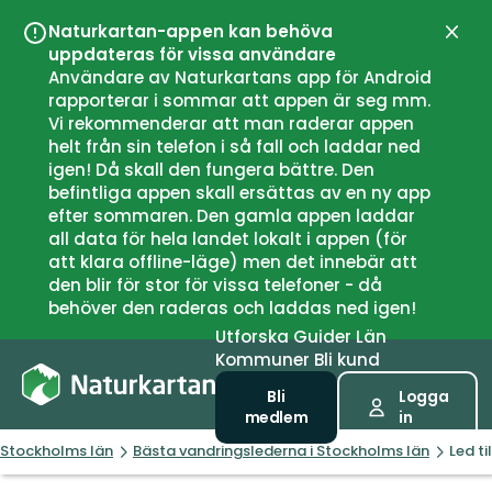
Naturkartan-appen kan behöva
Stän
uppdateras för vissa användare
Användare av Naturkartans app för Android
rapporterar i sommar att appen är seg mm.
Vi rekommenderar att man raderar appen
helt från sin telefon i så fall och laddar ned
igen! Då skall den fungera bättre. Den
befintliga appen skall ersättas av en ny app
efter sommaren. Den gamla appen laddar
all data för hela landet lokalt i appen (för
att klara offline-läge) men det innebär att
den blir för stor för vissa telefoner - då
behöver den raderas och laddas ned igen!
Utforska
Guider
Län
Kommuner
Bli kund
Bli
Logga
medlem
in
Stockholms län
Bästa vandringslederna i Stockholms län
Led ti