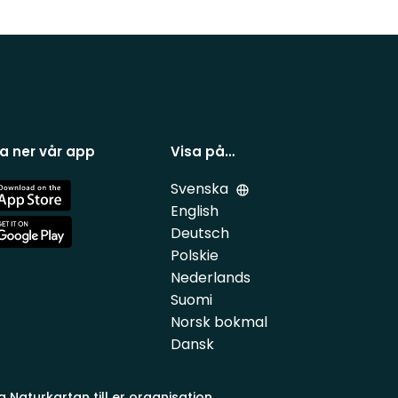
a ner vår app
Visa på…
Svenska
e
English
Deutsch
e
Polskie
Nederlands
Suomi
Norsk bokmal
Dansk
a Naturkartan till er organisation