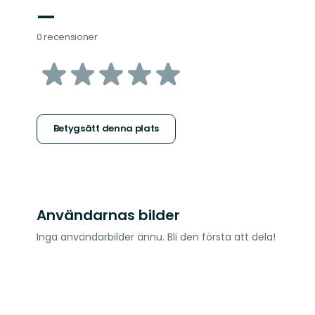
—
0 recensioner
av
5
stjärnor
Betygsätt denna plats
Användarnas bilder
Inga användarbilder ännu. Bli den första att dela!