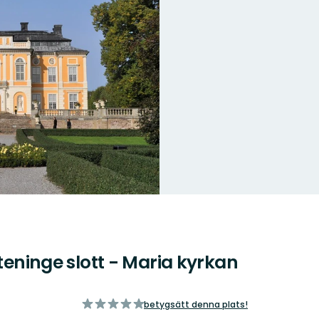
teninge slott - Maria kyrkan
av
betygsätt denna plats!
5