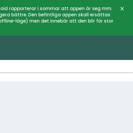
oid rapporterar i sommar att appen är seg mm.
Stän
gera bättre. Den befintliga appen skall ersättas
fline-läge) men det innebär att den blir för stor