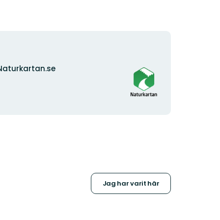
Organisationens
Naturkartan.se
logotyp
Jag har varit här