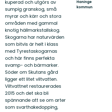
kuperad och utgörs av
Haninge
kommun
sumpig granskog, små
Välkommen
myrar och kärr och stora
till
Haninges
områden med gammal
naturkarta.
knotig hällmarkstallskog.
Här
hittar
Skogarna har naturvärden
...
som bitvis är helt i klass
med Tyrestaskogarnas
och här finns perfekta
svamp- och bärmarker.
Söder om Skutans gård
ligger ett litet viltvatten.
Viltvattnet restaurerades
2015 och det ska bli
spännande att se om arter
som svarthakedopping,