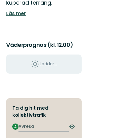
kuperad terräng.
Läs mer
Väderprognos (kl. 12.00)
Laddar...
Ta dig hit med
kollektivtrafik
Avresa
A
Hitta
närmaste