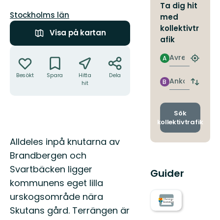
Ta dig hit
Län:
Stockholms län
med
kollektivtr
Visa på kartan
afik
Åtgärder
Avresa
A
Hitta
närmas
Besökt
Spara
Hitta
Dela
hållpla
Ankomst
B
hit
Byt
avgång
och
ankomst
Sök
kollektivtrafik
Beskrivning
Alldeles inpå knutarna av
Brandbergen och
Svartbäcken ligger
Guider
kommunens eget lilla
urskogsområde nära
Skutans gård. Terrängen är