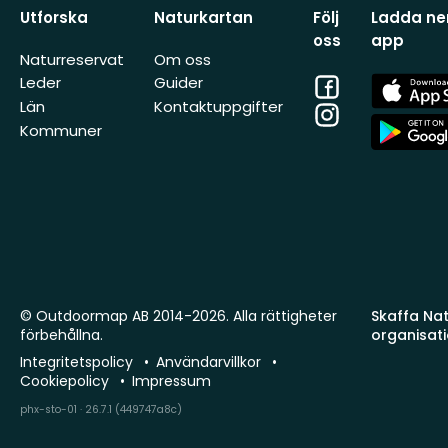
Utforska
Naturkartan
Följ
Ladda ner
oss
app
Naturreservat
Om oss
Facebook
App
Leder
Guider
Store
Län
Kontaktuppgifter
Instagram
App
Kommuner
Store
© Outdoormap AB 2014-2026. Alla rättigheter
Skaffa Natu
förbehållna.
organisat
Integritetspolicy
Användarvillkor
Cookiepolicy
Impressum
phx-sto-01 · 26.7.1 (449747a8c)