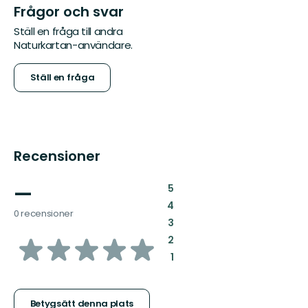
Frågor och svar
Ställ en fråga till andra
Naturkartan-användare.
Ställ en fråga
Recensioner
—
:
5
:
4
0 recensioner
:
3
av
:
2
:
1
5
stjärnor
Betygsätt denna plats