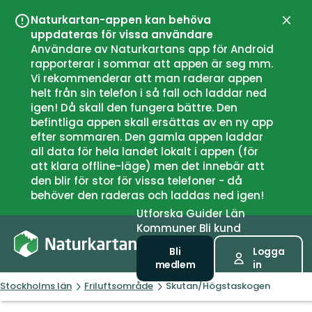
Naturkartan-appen kan behöva
Stän
uppdateras för vissa användare
Användare av Naturkartans app för Android
rapporterar i sommar att appen är seg mm.
Vi rekommenderar att man raderar appen
helt från sin telefon i så fall och laddar ned
igen! Då skall den fungera bättre. Den
befintliga appen skall ersättas av en ny app
efter sommaren. Den gamla appen laddar
all data för hela landet lokalt i appen (för
att klara offline-läge) men det innebär att
den blir för stor för vissa telefoner - då
behöver den raderas och laddas ned igen!
Utforska
Guider
Län
Kommuner
Bli kund
Bli
Logga
medlem
in
Stockholms län
Friluftsområde
Skutan/Högstaskogen