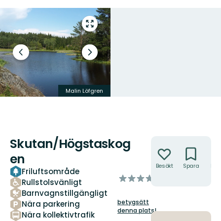
Gå
till
helskärmsläge
Föregående
Nästa
bild
bildspel
Malin Löfgren
Dan Andersson
Skutan/Högstaskog
Åtgärder
en
Besökt
Spara
Hitt
Friluftsområde
hit
av
Rullstolsvänligt
5
Barnvagnstillgängligt
stjärnor
betygsätt
Nära parkering
denna plats!
Nära kollektivtrafik