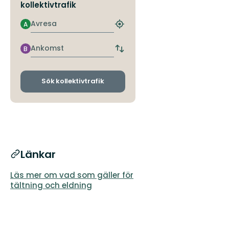
kollektivtrafik
Avresa
A
Hitta
närmaste
hållplats
Ankomst
B
Byt
avgångs-
och
ankomsthållplatser
Sök kollektivtrafik
Länkar
Läs mer om vad som gäller för
tältning och eldning