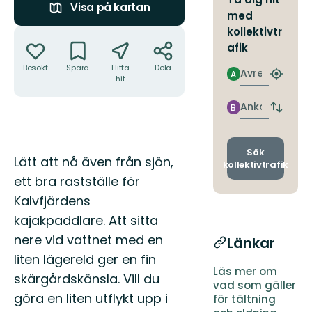
Visa på kartan
med
Åtgärder
kollektivtr
afik
Besökt
Spara
Hitta
Dela
Avresa
A
Hitta
hit
närmas
hållpla
Ankomst
B
Byt
avgång
och
ankomst
Sök
Beskrivning
Lätt att nå även från sjön,
kollektivtrafik
ett bra rastställe för
Kalvfjärdens
kajakpaddlare. Att sitta
nere vid vattnet med en
Länkar
liten lägereld ger en fin
Läs mer om
skärgårdskänsla. Vill du
vad som gäller
göra en liten utflykt upp i
för tältning