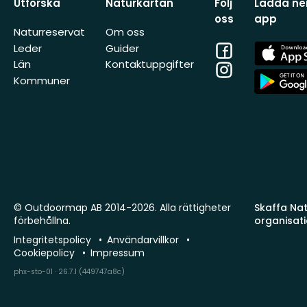
Utforska
Naturkartan
Följ
Ladda ner
oss
app
Naturreservat
Om oss
Facebook
App
Leder
Guider
Store
Län
Kontaktuppgifter
Instagram
App
Kommuner
Store
© Outdoormap AB 2014-2026. Alla rättigheter
Skaffa Natu
förbehållna.
organisat
Integritetspolicy
Användarvillkor
Cookiepolicy
Impressum
phx-sto-01 · 26.7.1 (449747a8c)