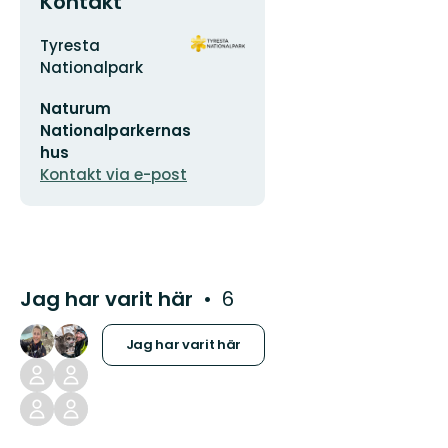
Kontakt
Adress
Organisationens
Tyresta
logotyp
Nationalpark
E-
Naturum
postadress
Nationalparkernas
hus
Kontakt via e-post
Jag har varit här
6
Jag har varit här