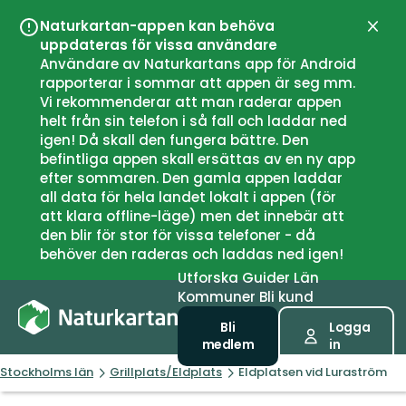
Naturkartan-appen kan behöva
Stän
uppdateras för vissa användare
Användare av Naturkartans app för Android
rapporterar i sommar att appen är seg mm.
Vi rekommenderar att man raderar appen
helt från sin telefon i så fall och laddar ned
igen! Då skall den fungera bättre. Den
befintliga appen skall ersättas av en ny app
efter sommaren. Den gamla appen laddar
all data för hela landet lokalt i appen (för
att klara offline-läge) men det innebär att
den blir för stor för vissa telefoner - då
behöver den raderas och laddas ned igen!
Utforska
Guider
Län
Kommuner
Bli kund
Bli
Logga
medlem
in
Stockholms län
Grillplats/Eldplats
Eldplatsen vid Luraström