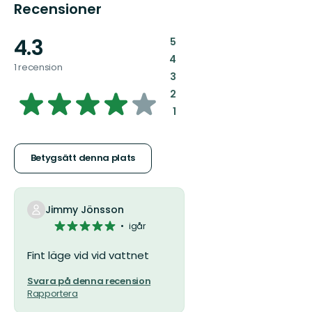
Recensioner
4.3
:
5
:
4
1 recension
:
3
4.255162241887906
:
2
:
1
av
5
Betygsätt denna plats
stjärnor
Jimmy Jönsson
5
igår
av
5
Fint läge vid vid vattnet
stjärnor
Svara på denna recension
Rapportera