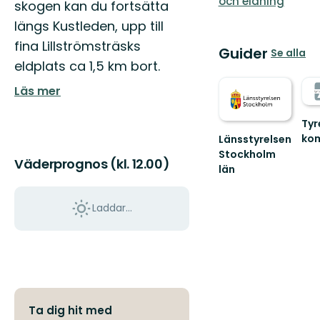
och eldning
skogen kan du fortsätta
längs Kustleden, upp till
fina Lillströmsträsks
Guider
Se alla
eldplats ca 1,5 km bort.
Läs mer
Tyr
ko
Länsstyrelsen
Väl
Stockholm
Väderprognos (kl. 12.00)
ut
län
i
Guide
Tyr
till
natu
Laddar...
naturreservat
och
nationalparker
i
S...
Ta dig hit med