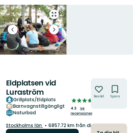
Gå
till
helskärmsläge
Föregående
Nästa
bild
bildspel
Eldplatsen vid
Åtgärder
Luraström
Besökt
Spara
Hitt
Grillplats/Eldplats
4.255162241887906
hit
Barnvagnstillgängligt
av
4.3
se
5
Naturbad
recensioner
stjärnor
Län:
Stockholms län
6857.72 km från dig
Ta dig hit