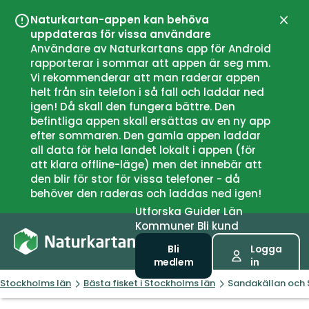
Naturkartan-appen kan behöva
Stän
uppdateras för vissa användare
Användare av Naturkartans app för Android
rapporterar i sommar att appen är seg mm.
Vi rekommenderar att man raderar appen
helt från sin telefon i så fall och laddar ned
igen! Då skall den fungera bättre. Den
befintliga appen skall ersättas av en ny app
efter sommaren. Den gamla appen laddar
all data för hela landet lokalt i appen (för
att klara offline-läge) men det innebär att
den blir för stor för vissa telefoner - då
behöver den raderas och laddas ned igen!
Utforska
Guider
Län
Kommuner
Bli kund
Bli
Logga
medlem
in
Stockholms län
Bästa fisket i Stockholms län
Sandakällan och