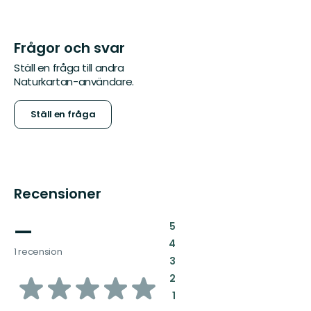
Frågor och svar
Ställ en fråga till andra
Naturkartan-användare.
Ställ en fråga
Recensioner
—
:
5
:
4
1 recension
:
3
av
:
2
:
1