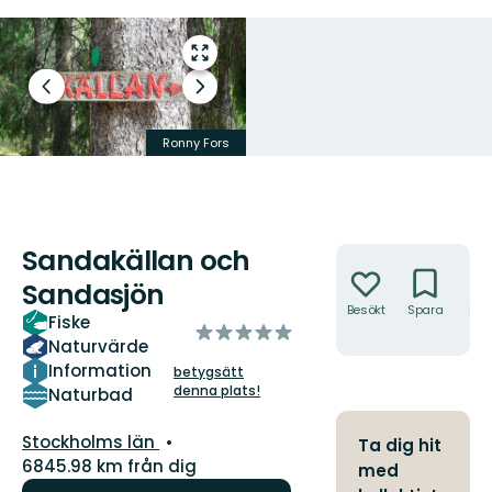
Gå
till
Föregående
Nästa
helskärmsläge
bild
bildspel
Ronny Fors
Jan Johansson
Sandakällan och
Åtgärder
Sandasjön
Besökt
Spara
Hitt
Fiske
av
hit
Naturvärde
5
Information
betygsätt
stjärnor
denna plats!
Naturbad
Län:
Stockholms län
Ta dig hit
6845.98 km från dig
med