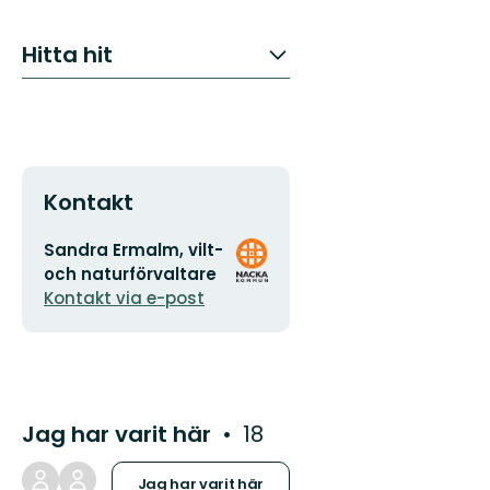
Hitta hit
Kontakt
E-
Organisationens
Sandra Ermalm, vilt-
postadress
logotyp
och naturförvaltare
Kontakt via e-post
Jag har varit här
18
Jag har varit här