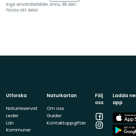
Inga användarbilder ännu. Bli den
första att dela!
Utforska
Naturkartan
Följ
Ladda ner
oss
app
Naturreservat
Om oss
Facebook
App
Leder
Guider
Store
Län
Kontaktuppgifter
Instagram
App
Kommuner
Store