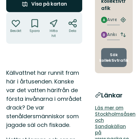
kollektivtr
Visa på kartan
afik
Åtgärder
Avresa
A
Hitta
närmas
Besökt
Spara
Hitta
Dela
hållpla
Ankomst
B
hit
Byt
avgång
och
ankomst
Sök
kollektivtrafik
Beskrivning
Källvattnet har runnit fram
här i årtusenden. Kanske
var det vatten härifrån de
Länkar
första invånarna i området
drack? De var
Läs mer om
Stockholmsåsen
stenåldersmänniskor som
och
jagade säl och fiskade.
Sandakällan
på
www.nacka.se