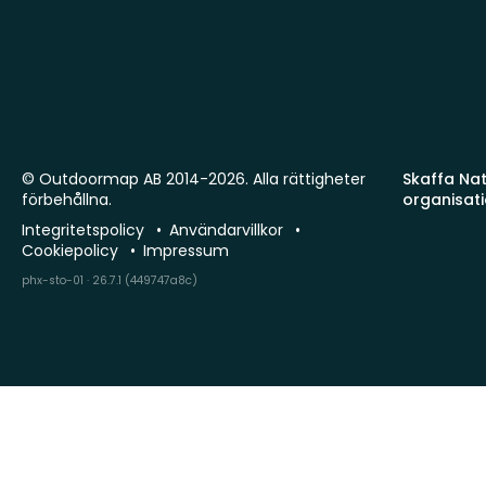
© Outdoormap AB 2014-2026. Alla rättigheter
Skaffa Natu
förbehållna.
organisat
Integritetspolicy
Användarvillkor
Cookiepolicy
Impressum
phx-sto-01 · 26.7.1 (449747a8c)