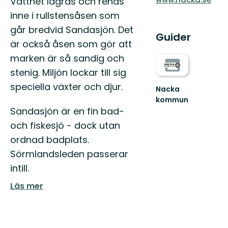
Vattnet lagras och renas
inne i rullstensåsen som
går bredvid Sandasjön. Det
Guider
är också åsen som gör att
marken är så sandig och
stenig. Miljön lockar till sig
speciella växter och djur.
Nacka
kommun
Upptäck
Sandasjön är en fin bad-
Nackas
och fiskesjö - dock utan
natur
ordnad badplats.
Sörmlandsleden passerar
intill.
Läs mer