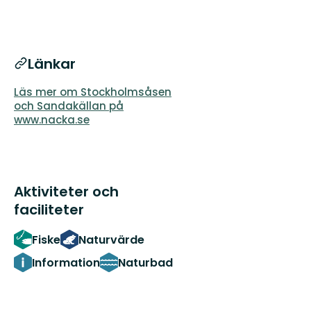
Länkar
Läs mer om Stockholmsåsen
och Sandakällan på
www.nacka.se
Aktiviteter och
faciliteter
Fiske
Naturvärde
Information
Naturbad