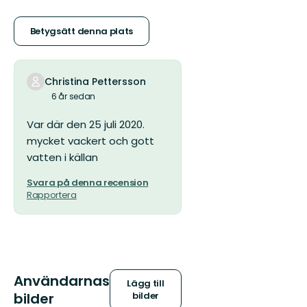
5
stjärnor
Betygsätt denna plats
Christina Pettersson
6 år sedan
Var där den 25 juli 2020.
mycket vackert och gott
vatten i källan
Svara på denna recension
Rapportera
Användarnas
Lägg till
bilder
bilder