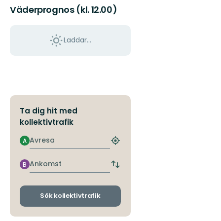
Väderprognos (kl. 12.00)
Laddar...
Ta dig hit med
kollektivtrafik
Avresa
A
Hitta
närmaste
hållplats
Ankomst
B
Byt
avgångs-
och
ankomsthållplatser
Sök kollektivtrafik