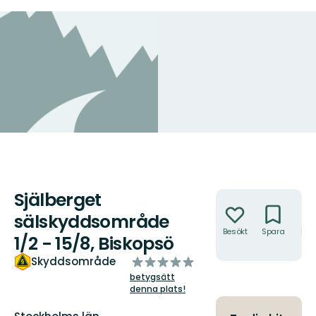
Själberget
Åtgärder
sälskyddsområde
Besökt
Spara
Hitt
1/2 - 15/8, Biskopsö
hit
av
Skyddsområde
5
betygsätt
stjärnor
denna plats!
Län: