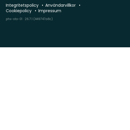
Integritetspolicy
Användarvillkor
Cookiepolicy
Impressum
phx-sto-01 · 26.7.1 (449747a8c)