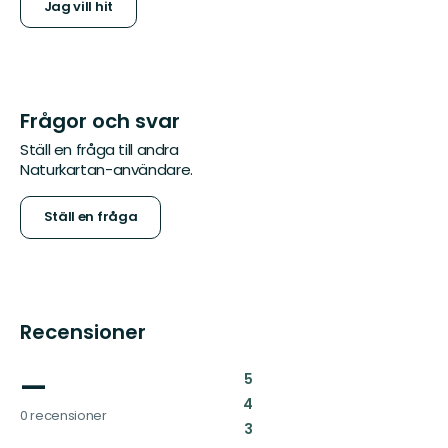
Jag vill hit
Frågor och svar
Ställ en fråga till andra
Naturkartan-användare.
Ställ en fråga
Recensioner
—
:
5
:
4
0 recensioner
:
3