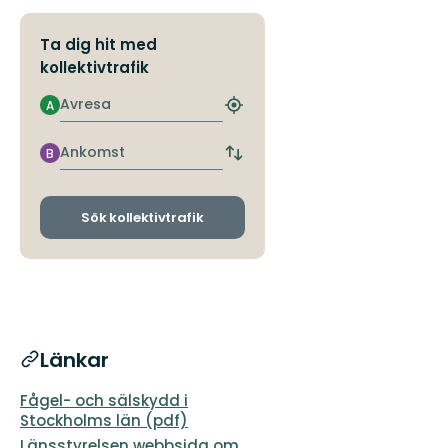
Ta dig hit med
kollektivtrafik
Avresa
A
Hitta
närmaste
hållplats
Ankomst
B
Byt
avgångs-
och
ankomsthållplatser
Sök kollektivtrafik
Länkar
Fågel- och sälskydd i
Stockholms län (pdf)
Länsstyrelsen webbsida om