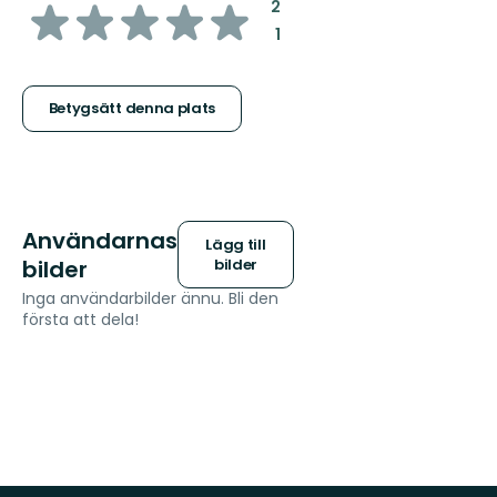
av
:
2
:
1
5
stjärnor
Betygsätt denna plats
Användarnas
Lägg till
bilder
bilder
Inga användarbilder ännu. Bli den
första att dela!