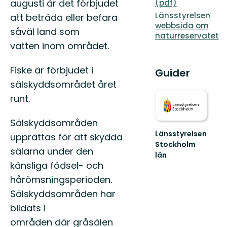
augusti är det förbjudet
(pdf)
Länsstyrelsen
att beträda eller befara
webbsida om
såväl land som
naturreservatet
vatten inom området.
Fiske är förbjudet i
Guider
sälskyddsområdet året
runt.
Sälskyddsområden
Länsstyrelsen
upprättas för att skydda
Stockholm
sälarna under den
län
känsliga födsel- och
Guide
till
hårömsningsperioden.
naturreservat
Sälskyddsområden har
och
nationalparker
bildats i
i
områden där gråsälen
S...