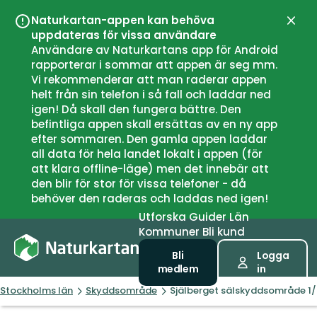
Naturkartan-appen kan behöva
Stän
uppdateras för vissa användare
Användare av Naturkartans app för Android
rapporterar i sommar att appen är seg mm.
Vi rekommenderar att man raderar appen
helt från sin telefon i så fall och laddar ned
igen! Då skall den fungera bättre. Den
befintliga appen skall ersättas av en ny app
efter sommaren. Den gamla appen laddar
all data för hela landet lokalt i appen (för
att klara offline-läge) men det innebär att
den blir för stor för vissa telefoner - då
behöver den raderas och laddas ned igen!
Utforska
Guider
Län
Kommuner
Bli kund
Bli
Logga
medlem
in
Stockholms län
Skyddsområde
Själberget sälskyddsområde 1/2