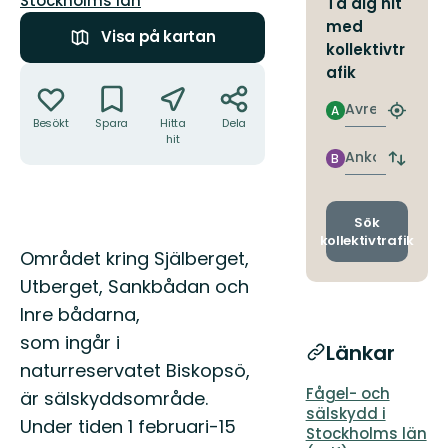
Stockholms län
Ta dig hit
med
Visa på kartan
kollektivtr
Åtgärder
afik
Avresa
A
Hitta
Besökt
Spara
Hitta
Dela
närmas
hit
hållpla
Ankomst
B
Byt
avgång
och
ankomst
Sök
kollektivtrafik
Beskrivning
Området kring Själberget,
Utberget, Sankbådan och
Inre bådarna,
som ingår i
Länkar
naturreservatet Biskopsö,
Fågel- och
är sälskyddsområde.
sälskydd i
Under tiden 1 februari-15
Stockholms län