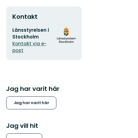
Kontakt
E-
Organisationens
Länsstyrelsen i
postadress
logotyp
Stockholm
Kontakt via e-
post
Jag har varit här
Jag har varit här
Jag vill hit