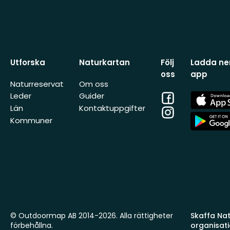
Utforska
Naturkartan
Följ
Ladda ner
oss
app
Naturreservat
Om oss
Facebook
App
Leder
Guider
Store
Län
Kontaktuppgifter
Instagram
App
Kommuner
Store
© Outdoormap AB 2014-2026. Alla rättigheter
Skaffa Natu
förbehållna.
organisat