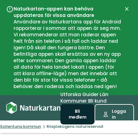
Naturkartan-appen kan behöva
Stän
uppdateras för vissa användare
Användare av Naturkartans app för Android
rapporterar i sommar att appen är seg mm.
Vi rekommenderar att man raderar appen
helt från sin telefon i så fall och laddar ned
igen! Då skall den fungera bättre. Den
befintliga appen skall ersättas av en ny app
efter sommaren. Den gamla appen laddar
all data för hela landet lokalt i appen (för
att klara offline-läge) men det innebär att
den blir för stor för vissa telefoner - då
behöver den raderas och laddas ned igen!
Utforska
Guider
Län
Kommuner
Bli kund
Bli
Logga
medlem
in
Sollentuna kommun
Rösjöskogens naturreservat