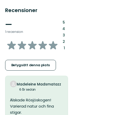
Recensioner
—
:
5
:
4
1 recension
:
3
av
:
2
:
1
5
stjärnor
Betygsätt denna plats
Madeleine Madsmatazz
6 år sedan
Älskade Rösjöskogen!
Varierad natur och fina
stigar.