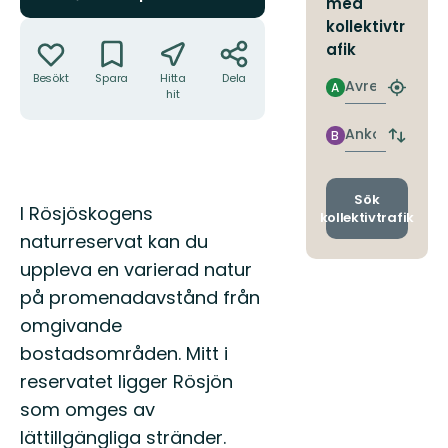
med
Åtgärder
kollektivtr
afik
Besökt
Spara
Hitta
Dela
Avresa
A
Hitta
hit
närmas
hållpla
Ankomst
B
Byt
avgång
och
ankomst
Sök
Beskrivning
I Rösjöskogens
kollektivtrafik
naturreservat kan du
uppleva en varierad natur
på promenadavstånd från
omgivande
bostadsområden. Mitt i
reservatet ligger Rösjön
som omges av
lättillgängliga stränder.