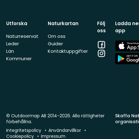
Utforska
Naturkartan
Följ
Ladda ner
oss
app
Naturreservat
Om oss
Facebook
App
Leder
Guider
Store
Län
Kontaktuppgifter
Instagram
App
Kommuner
Store
© Outdoormap AB 2014-2026. Alla rättigheter
Skaffa Natu
förbehållna.
organisat
Integritetspolicy
Användarvillkor
Cookiepolicy
Impressum