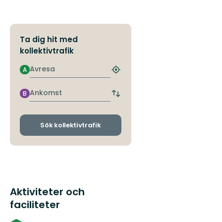
Ta dig hit med
kollektivtrafik
Avresa
A
Hitta
närmaste
hållplats
Ankomst
B
Byt
avgångs-
och
ankomsthållplatser
Sök kollektivtrafik
Aktiviteter och
faciliteter