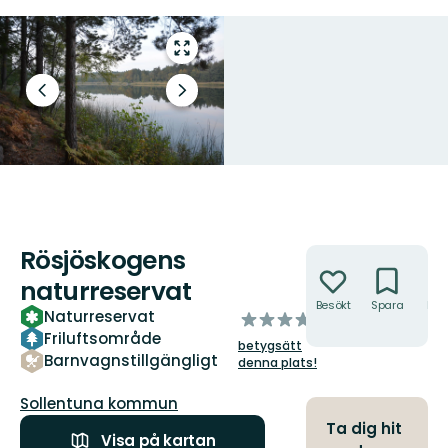
Gå
till
helskärmsläge
Föregående
Nästa
bild
bildspel
Rösjöskogens
Åtgärder
naturreservat
Besökt
Spara
Hitt
Naturreservat
av
hit
Friluftsområde
5
betygsätt
stjärnor
Barnvagnstillgängligt
denna plats!
Guide:
Sollentuna kommun
Ta dig hit
Visa på kartan