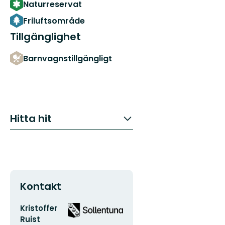
Naturreservat
Friluftsområde
Tillgänglighet
Barnvagnstillgängligt
Hitta hit
Kontakt
E-
Organisationens
Kristoffer
postadress
logotyp
Ruist