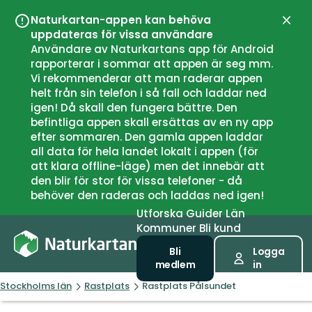
Naturkartan-appen kan behöva
Stän
uppdateras för vissa användare
Användare av Naturkartans app för Android
rapporterar i sommar att appen är seg mm.
Vi rekommenderar att man raderar appen
helt från sin telefon i så fall och laddar ned
igen! Då skall den fungera bättre. Den
befintliga appen skall ersättas av en ny app
efter sommaren. Den gamla appen laddar
all data för hela landet lokalt i appen (för
att klara offline-läge) men det innebär att
den blir för stor för vissa telefoner - då
behöver den raderas och laddas ned igen!
Utforska
Guider
Län
Kommuner
Bli kund
Bli
Logga
medlem
in
Stockholms län
Rastplats
Rastplats Pålsundet