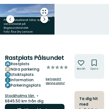
Gå
till
Pålsundsbatteriet hittar du precis
Föregående
Nästa
helskärmsläge
vid brofästet på
Uppe på det som en gång var en
bild
bildspel
Bogesundslandet.
försvarsbefästning kan du njuta
Foto: Åsa Dry Larsson
av utsikten från rastplatsen.
Rastplats Pålsundet
Åtgärder
Rastplats
av
Nära parkering
Besökt
Spara
Hitt
5
hit
Utsiktsplats
stjärnor
betygsätt
Information
denna plats!
Parkeringsplats
Län:
Stockholms län
Ta dig hit
6845.50 km från dig
med