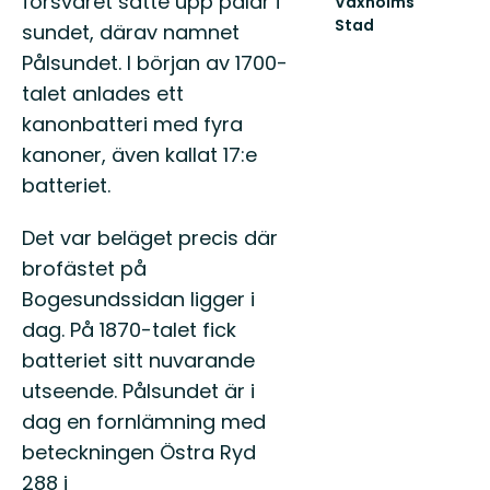
försvaret satte upp pålar i
Vaxholms
till
Stad
sundet, därav namnet
naturen
Vaxholm
i
Pålsundet. I början av 1700-
erbjuder
Stockho
med
talet anlades ett
gröna
sin
kilar:
kanonbatteri med fyra
storslagna
An...
natur
kanoner, även kallat 17:e
unika...
batteriet.
Det var beläget precis där
brofästet på
Bogesundssidan ligger i
dag. På 1870-talet fick
batteriet sitt nuvarande
utseende. Pålsundet är i
dag en fornlämning med
beteckningen Östra Ryd
288 i