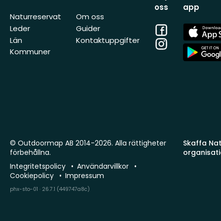
oss
app
Naturreservat
Om oss
Facebook
App
Leder
Guider
Store
Län
Kontaktuppgifter
Instagram
App
Kommuner
Store
© Outdoormap AB 2014-2026. Alla rättigheter
Skaffa Natu
förbehållna.
organisat
Integritetspolicy
Användarvillkor
Cookiepolicy
Impressum
phx-sto-01 · 26.7.1 (449747a8c)