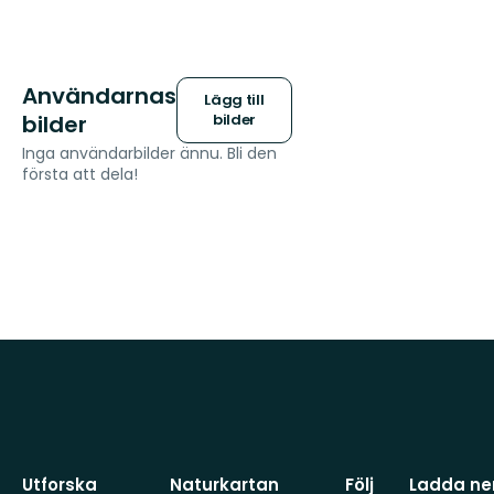
Användarnas
Lägg till
bilder
bilder
Inga användarbilder ännu. Bli den
första att dela!
Utforska
Naturkartan
Följ
Ladda ner