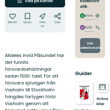
kollektivtr
Visa på kartan
afik
Åtgärder
Avresa
A
Hitta
närmas
Besökt
Spara
Hitta
Dela
hit
hållpla
Ankomst
B
Byt
avgång
och
ankomst
Sök
kollektivtrafik
Beskrivning
Alldeles invid Pålsundet har
det funnits
försvarsbefästningar
Guider
sedan 1500-talet. För att
försvara sjövägen från
Vaxholm till Stockholm
tvingdes fartygen förbi
Gröna
Vaxholm genom att
kilar
Guide