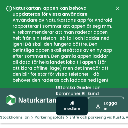
Naturkartan-appen kan behöva
Stän
uppdateras för vissa användare
Användare av Naturkartans app för Android
rapporterar i sommar att appen är seg mm.
Vi rekommenderar att man raderar appen
helt från sin telefon i så fall och laddar ned
igen! Då skall den fungera bättre. Den
befintliga appen skall ersättas av en ny app
efter sommaren. Den gamla appen laddar
all data för hela landet lokalt i appen (för
att klara offline-läge) men det innebär att
den blir för stor för vissa telefoner - då
behöver den raderas och laddas ned igen!
Utforska
Guider
Län
Kommuner
Bli kund
Bli
Logga
medlem
in
Stockholms län
Parkeringsplats
Entré och parkering vid Kusta,