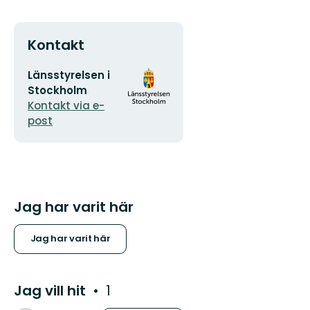
Kontakt
E-
Organisationens
Länsstyrelsen i
postadress
logotyp
Stockholm
Kontakt via e-
post
Jag har varit här
Jag har varit här
Jag vill hit
1