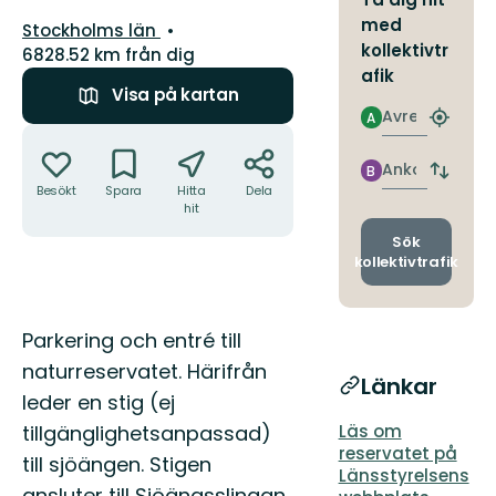
med
Län:
Stockholms län
kollektivtr
6828.52 km från dig
afik
Visa på kartan
Avresa
A
Hitta
Åtgärder
närmas
hållpla
Ankomst
B
Byt
Besökt
Spara
Hitta
Dela
avgång
hit
och
ankomst
Sök
kollektivtrafik
Beskrivning
Parkering och entré till
naturreservatet. Härifrån
Länkar
leder en stig (ej
tillgänglighetsanpassad)
Läs om
reservatet på
till sjöängen. Stigen
Länsstyrelsens
ansluter till Sjöängsslingan