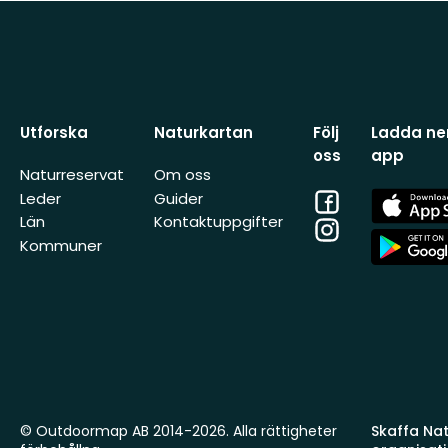
Utforska
Naturkartan
Följ
Ladda ner
oss
app
Naturreservat
Om oss
Facebook
App
Leder
Guider
Store
Län
Kontaktuppgifter
Instagram
App
Kommuner
Store
© Outdoormap AB 2014-2026. Alla rättigheter
Skaffa Natu