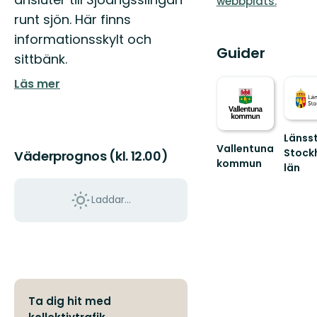
webbplats.
runt sjön. Här finns
informationsskylt och
Guider
sittbänk.
Läs mer
Länsst
Vallentuna
Stock
Väderprognos (kl. 12.00)
kommun
län
Välkommen
Guide
till
till
Laddar...
Vallentunas
naturr
natur
och
och
nationa
kultur!
i
S...
Ta dig hit med