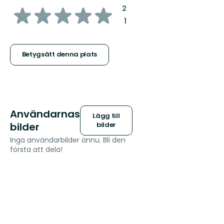
av
:
2
:
1
5
stjärnor
Betygsätt denna plats
Användarnas
Lägg till
bilder
bilder
Inga användarbilder ännu. Bli den
första att dela!