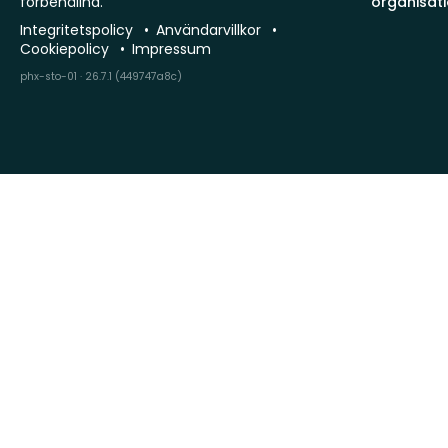
förbehållna.
organisat
Integritetspolicy
Användarvillkor
Cookiepolicy
Impressum
phx-sto-01 · 26.7.1 (449747a8c)