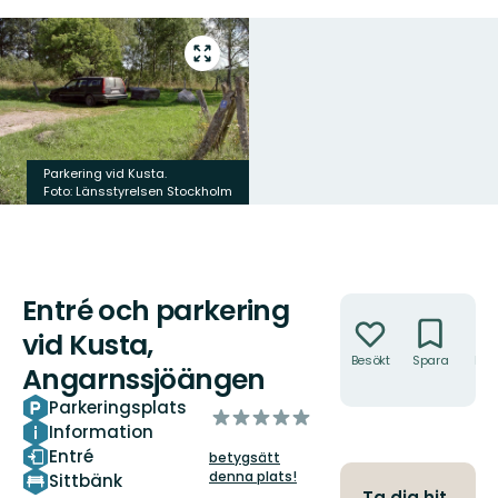
Gå
till
helskärmsläge
Parkering vid Kusta.
Foto: Länsstyrelsen Stockholm
Entré och parkering
Åtgärder
vid Kusta,
Besökt
Spara
Hitt
Angarnssjöängen
hit
Parkeringsplats
av
Information
5
Entré
betygsätt
stjärnor
denna plats!
Sittbänk
Ta dig hit