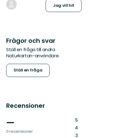
Jag vill hit
Frågor och svar
Ställ en fråga till andra
Naturkartan-användare.
Ställ en fråga
Recensioner
—
:
5
:
4
0 recensioner
:
3