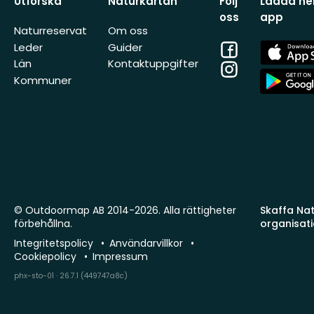
Utforska
Naturkartan
Följ
Ladda ner
oss
app
Naturreservat
Om oss
Facebook
App
Leder
Guider
Store
Län
Kontaktuppgifter
Instagram
App
Kommuner
Store
© Outdoormap AB 2014-2026. Alla rättigheter
Skaffa Natu
förbehållna.
organisat
Integritetspolicy
Användarvillkor
Cookiepolicy
Impressum
phx-sto-01 · 26.7.1 (449747a8c)