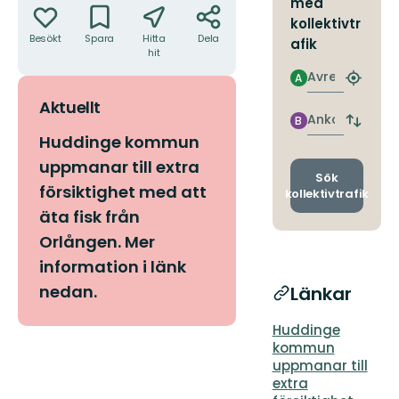
med
kollektivtr
Besökt
Spara
Hitta
Dela
afik
hit
Avresa
A
Hitta
närmas
Aktuellt
hållpla
Ankomst
B
Byt
Huddinge kommun
avgång
och
uppmanar till extra
ankomst
Sök
försiktighet med att
kollektivtrafik
äta fisk från
Orlången. Mer
information i länk
nedan.
Länkar
Huddinge
kommun
uppmanar till
extra