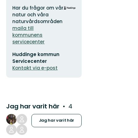
Adress
Organisationens
Har du frågor om vår
logotyp
natur och våra
naturvårdsområden
maila till
kommunens
servicecenter
E-
Huddinge kommun
postadress
Servicecenter
Kontakt via e-post
Jag har varit här
4
Jag har varit här