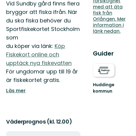
försiktighet
Beskrivning
Vid Sundby gård finns flera
med att äta
bryggor att fiska ifrån. När
fisk från
Orlången. Mer
du ska fiska behöver du
information i
Sportfiskekortet Stockholm
länk nedan.
som
du köper via länk:
Köp
Guider
Fiskekort online och
upptäck nya fiskevatten
För ungdomar upp till 19 år
är fiskekortet gratis.
Huddinge
Läs mer
kommun
Välkommen
ut
i
Huddinges
härliga
Väderprognos (kl. 12.00)
natur!