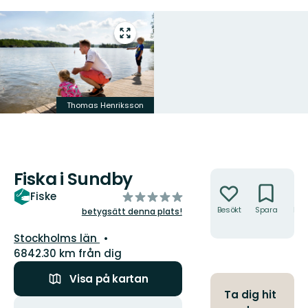
Gå
till
helskärmsläge
Thomas Henriksson
Fiska i Sundby
Åtgärder
av
Fiske
5
Besökt
Spara
Hitt
betygsätt denna plats!
hit
stjärnor
Län:
Stockholms län
6842.30 km från dig
Visa på kartan
Ta dig hit
Åtgärder