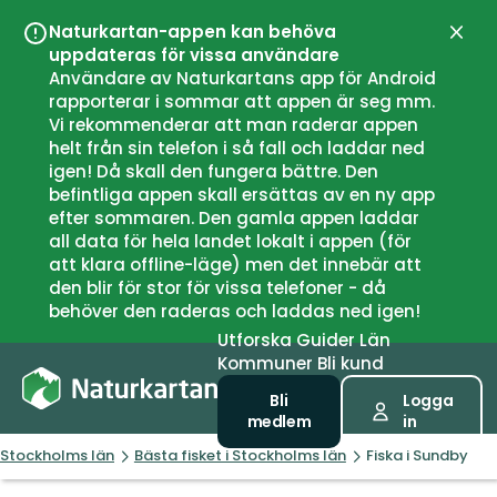
Naturkartan-appen kan behöva
Stän
uppdateras för vissa användare
Användare av Naturkartans app för Android
rapporterar i sommar att appen är seg mm.
Vi rekommenderar att man raderar appen
helt från sin telefon i så fall och laddar ned
igen! Då skall den fungera bättre. Den
befintliga appen skall ersättas av en ny app
efter sommaren. Den gamla appen laddar
all data för hela landet lokalt i appen (för
att klara offline-läge) men det innebär att
den blir för stor för vissa telefoner - då
behöver den raderas och laddas ned igen!
Utforska
Guider
Län
Kommuner
Bli kund
Bli
Logga
medlem
in
Stockholms län
Bästa fisket i Stockholms län
Fiska i Sundby