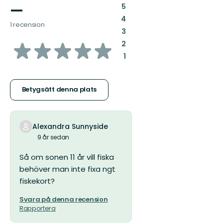
—
:
5
:
4
1 recension
:
3
av
:
2
:
1
5
stjärnor
Betygsätt denna plats
Alexandra Sunnyside
9 år sedan
Så om sonen 11 år vill fiska
behöver man inte fixa ngt
fiskekort?
Svara på denna recension
Rapportera