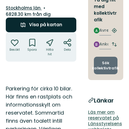
med
Län:
Stockholms län
kollektivtr
6828.30 km från dig
afik
Visa på kartan
Avresa
A
Hitta
Åtgärder
närmas
hållpla
Ankomst
B
Byt
Besökt
Spara
Hitta
Dela
avgång
hit
och
ankomst
Sök
kollektivtrafik
Beskrivning
Parkering för cirka 10 bilar.
Här finns en rastplats och
Länkar
informationsskylt om
reservatet. Sommartid
Läs mer om
reservatet på
finns även toalett intill
Länsstyrelsens
parkeringen. Vänligen