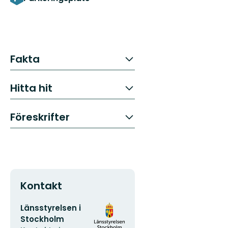
Fakta
Hitta hit
Föreskrifter
Kontakt
E-
Organisationens
Länsstyrelsen i
postadress
logotyp
Stockholm