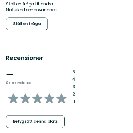
Ställ en fråga till andra
Naturkartan-användare.
Ställ en fråga
Recensioner
—
:
5
:
4
0 recensioner
:
3
av
:
2
:
1
5
stjärnor
Betygsätt denna plats