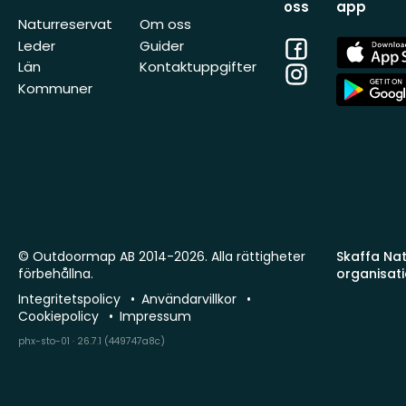
oss
app
Naturreservat
Om oss
Facebook
App
Leder
Guider
Store
Län
Kontaktuppgifter
Instagram
App
Kommuner
Store
© Outdoormap AB 2014-2026. Alla rättigheter
Skaffa Natu
förbehållna.
organisat
Integritetspolicy
Användarvillkor
Cookiepolicy
Impressum
phx-sto-01 · 26.7.1 (449747a8c)