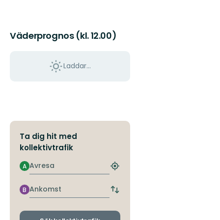
Väderprognos (kl. 12.00)
Laddar...
Ta dig hit med
kollektivtrafik
Avresa
A
Hitta
närmaste
hållplats
Ankomst
B
Byt
avgångs-
och
ankomsthållplatser