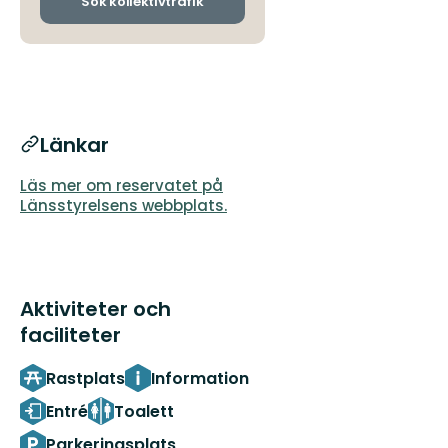
Sök kollektivtrafik
Länkar
Läs mer om reservatet på
Länsstyrelsens webbplats.
Aktiviteter och
faciliteter
Rastplats
Information
Entré
Toalett
Parkeringsplats