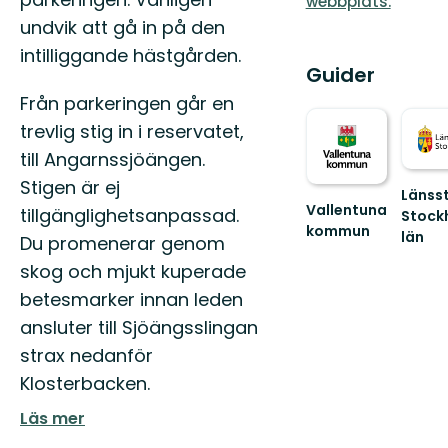
webbplats.
undvik att gå in på den
intilliggande hästgården.
Guider
Från parkeringen går en
trevlig stig in i reservatet,
till Angarnssjöängen.
Stigen är ej
Länsst
Vallentuna
tillgänglighetsanpassad.
Stock
kommun
län
Du promenerar genom
Välkommen
Guide
till
skog och mjukt kuperade
till
Vallentunas
naturr
betesmarker innan leden
natur
och
ansluter till Sjöängsslingan
och
nationa
kultur!
i
strax nedanför
S...
Klosterbacken.
Läs mer