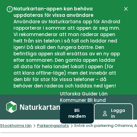
Naturkartan-appen kan behöva
Stän
uppdateras för vissa användare
Användare av Naturkartans app för Android
rapporterar i sommar att appen är seg mm.
Vi rekommenderar att man raderar appen
helt från sin telefon i så fall och laddar ned
igen! Då skall den fungera bättre. Den
befintliga appen skall ersättas av en ny app
efter sommaren. Den gamla appen laddar
all data för hela landet lokalt i appen (för
att klara offline-läge) men det innebär att
den blir för stor för vissa telefoner - då
behöver den raderas och laddas ned igen!
Utforska
Guider
Län
Kommuner
Bli kund
Bli
Logga
medlem
in
Stockholms län
Parkeringsplats
Entré och parkering Olhamra,