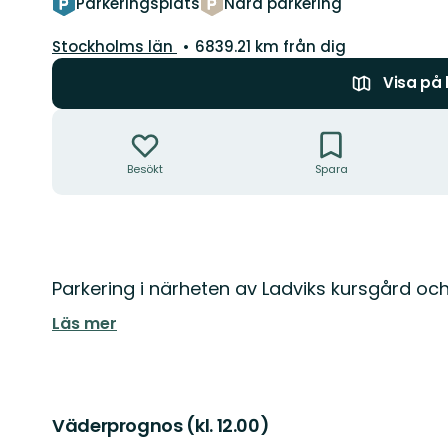
Parkeringsplats
Nära parkering
Län:
Stockholms län
6839.21 km från dig
Visa på
Åtgärder
Besökt
Spara
Beskrivning
Parkering i närheten av Ladviks kursgård och
Läs mer
Väderprognos (kl. 12.00)