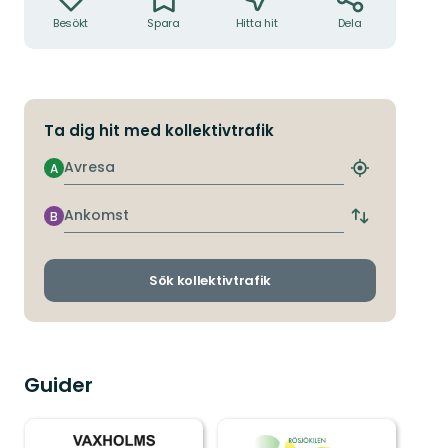
Besökt
Spara
Hitta hit
Dela
Ta dig hit med kollektivtrafik
Avresa
A
Hitta
närmaste
hållplats
Ankomst
B
Byt
avgångs-
och
ankomsthållp
Sök kollektivtrafik
Guider