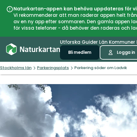
Naturkartan-appen kan behöva uppdateras för v
Vi rekommenderar att man raderar appen helt från si
av en ny app efter sommaren. Den gamla appen laddar
för vissa telefoner - då behöver den raderas och l
Utforska
Guider
Län
Kommuner
Bli medlem
Logga in
Stockholms län
Parkeringsplats
Parkering söder om Ladvik