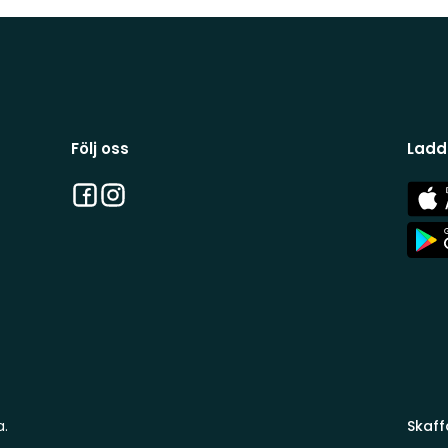
Följ oss
Ladd
Facebook
Instagram
App
Stor
App
Stor
a.
Skaff