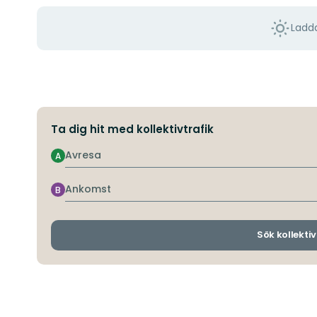
Ladda
Ta dig hit med kollektivtrafik
Avresa
A
Ankomst
B
Sök kollektiv