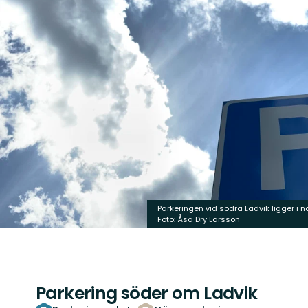
Parkeringen vid södra Ladvik ligger i 
Foto: Åsa Dry Larsson
Parkering söder om Ladvik