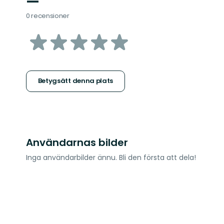
—
0 recensioner
av
5
stjärnor
Betygsätt denna plats
Användarnas bilder
Inga användarbilder ännu. Bli den första att dela!