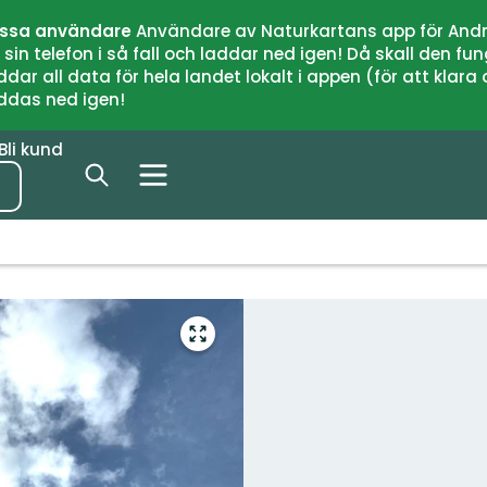
issa användare
Användare av Naturkartans app för Andr
n telefon i så fall och laddar ned igen! Då skall den fun
 all data för hela landet lokalt i appen (för att klara of
addas ned igen!
Bli kund
Gå
till
helskärmsläge