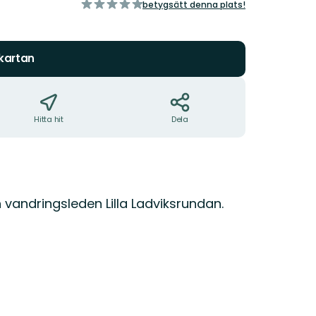
av
betygsätt denna plats!
5
stjärnor
 kartan
Hitta hit
Dela
 vandringsleden Lilla Ladviksrundan.