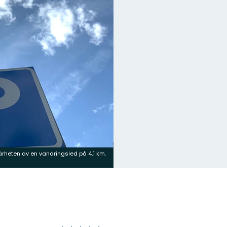
närheten av en vandringsled på 4,1 km.