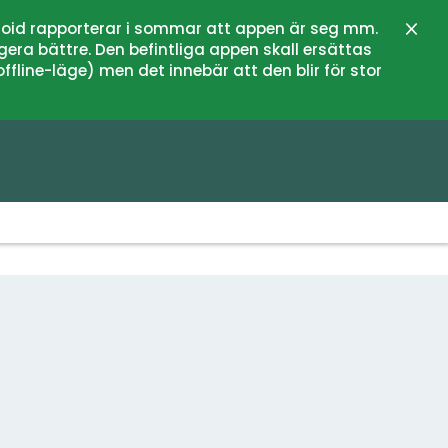
oid rapporterar i sommar att appen är seg mm.
Stän
gera bättre. Den befintliga appen skall ersättas
fline-läge) men det innebär att den blir för stor