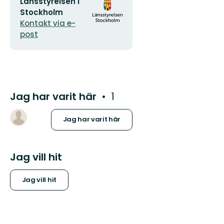
E-
Organisationens
Länsstyrelsen i
postadress
logotyp
Stockholm
Kontakt via e-
post
Jag har varit här
1
Jag har varit här
Jag vill hit
Jag vill hit