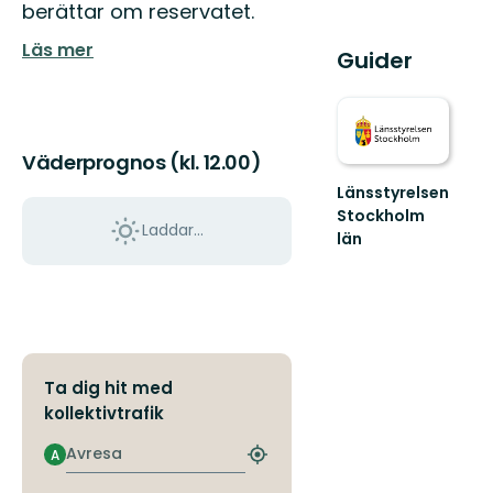
berättar om reservatet.
Läs mer
Guider
Väderprognos (kl. 12.00)
Länsstyrelsen
Stockholm
Laddar...
län
Guide
till
naturreservat
och
nationalparker
i
S...
Ta dig hit med
kollektivtrafik
Avresa
A
Hitta
närmaste