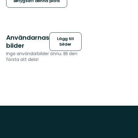
stjärnor
Betygsätt denna plats
Användarnas
Lägg till
bilder
bilder
Inga användarbilder ännu. Bli den
första att dela!