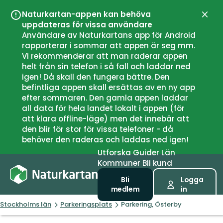
Naturkartan-appen kan behöva
Stän
uppdateras för vissa användare
Användare av Naturkartans app för Android
rapporterar i sommar att appen är seg mm.
Vi rekommenderar att man raderar appen
helt från sin telefon i så fall och laddar ned
igen! Då skall den fungera bättre. Den
befintliga appen skall ersättas av en ny app
efter sommaren. Den gamla appen laddar
all data för hela landet lokalt i appen (för
att klara offline-läge) men det innebär att
den blir för stor för vissa telefoner - då
behöver den raderas och laddas ned igen!
Utforska
Guider
Län
Kommuner
Bli kund
Bli
Logga
medlem
in
Stockholms län
Parkeringsplats
Parkering, Österby