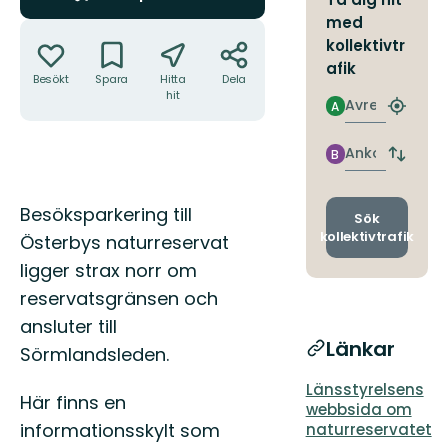
med
Åtgärder
kollektivtr
afik
Besökt
Spara
Hitta
Dela
hit
Avresa
A
Hitta
närmas
hållpla
Ankomst
B
Byt
avgång
och
Beskrivning
Besöksparkering till
ankomst
Sök
kollektivtrafik
Österbys naturreservat
ligger strax norr om
reservatsgränsen och
ansluter till
Länkar
Sörmlandsleden.
Länsstyrelsens
Här finns en
webbsida om
informationsskylt som
naturreservatet