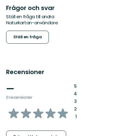
Frågor och svar
Ställ en fråga till andra
Naturkartan-användare.
Ställ en fråga
Recensioner
—
:
5
:
4
0 recensioner
:
3
av
:
2
:
1
5