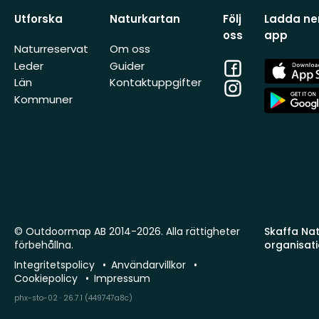
Utforska
Naturkartan
Följ
Ladda ner
oss
app
Naturreservat
Om oss
Facebook
App
Leder
Guider
Store
Län
Kontaktuppgifter
Instagram
App
Kommuner
Store
© Outdoormap AB 2014-2026. Alla rättigheter
Skaffa Natu
förbehållna.
organisat
Integritetspolicy
Användarvillkor
Cookiepolicy
Impressum
phx-sto-02 · 26.7.1 (449747a8c)