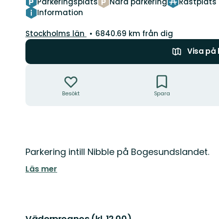
Parkeringsplats
Nära parkering
Rastplats
Information
Län:
Stockholms län
6840.69 km från dig
Visa på
Åtgärder
Besökt
Spara
Beskrivning
Parkering intill Nibble på Bogesundslandet.
Läs mer
Väderprognos (kl. 12.00)