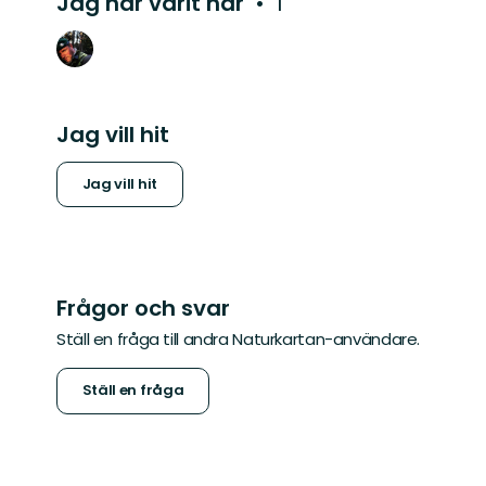
Jag har varit här
1
Jag vill hit
Jag vill hit
Frågor och svar
Ställ en fråga till andra Naturkartan-användare.
Ställ en fråga