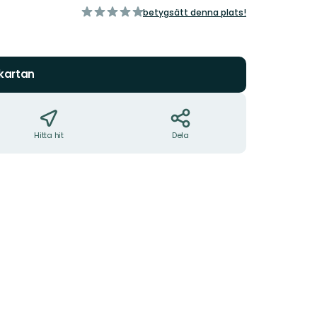
av
betygsätt denna plats!
5
stjärnor
 kartan
Hitta hit
Dela