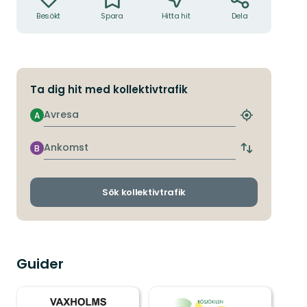
Besökt
Spara
Hitta hit
Dela
Ta dig hit med kollektivtrafik
Avresa
A
Hitta
närmaste
hållplats
Ankomst
B
Byt
avgångs-
och
ankomsthållp
Sök kollektivtrafik
Guider