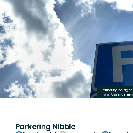
Parkering belägen
Foto: Åsa Dry Lars
Parkering Nibble