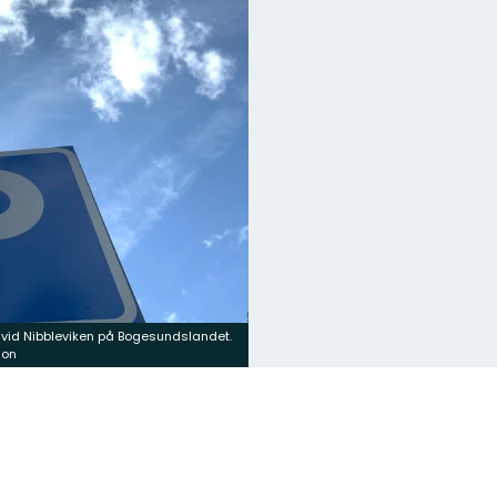
 vid Nibbleviken på Bogesundslandet.
son