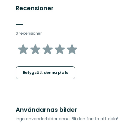
Recensioner
—
0 recensioner
av
5
stjärnor
Betygsätt denna plats
Användarnas bilder
Inga användarbilder ännu. Bli den första att dela!