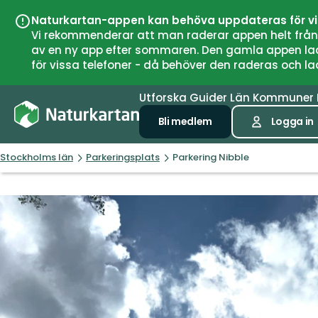
Naturkartan-appen kan behöva uppdateras för v
Vi rekommenderar att man raderar appen helt från si
av en ny app efter sommaren. Den gamla appen laddar
för vissa telefoner - då behöver den raderas och l
Utforska
Guider
Län
Kommuner
Bli medlem
Logga in
Stockholms län
Parkeringsplats
Parkering Nibble