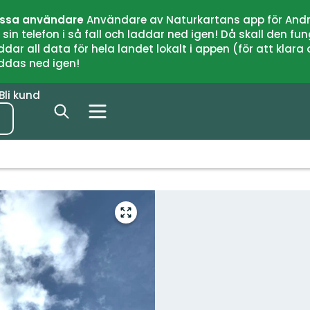
issa användare
Användare av Naturkartans app för Andr
n telefon i så fall och laddar ned igen! Då skall den fun
 all data för hela landet lokalt i appen (för att klara of
addas ned igen!
Bli kund
Gå
till
helskärmsläge