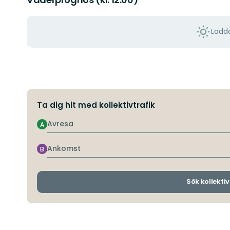
Ladda
Ta dig hit med kollektivtrafik
Avresa
A
Ankomst
B
Sök kollektiv