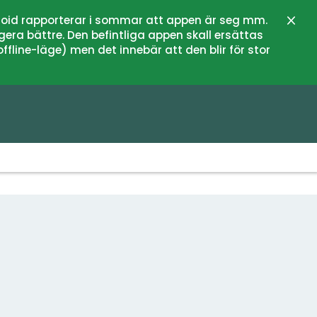
oid rapporterar i sommar att appen är seg mm.
Stän
gera bättre. Den befintliga appen skall ersättas
fline-läge) men det innebär att den blir för stor