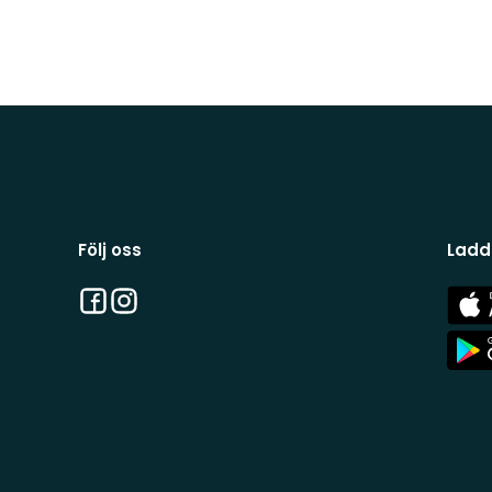
Följ oss
Ladd
Facebook
Instagram
App
Stor
App
Stor