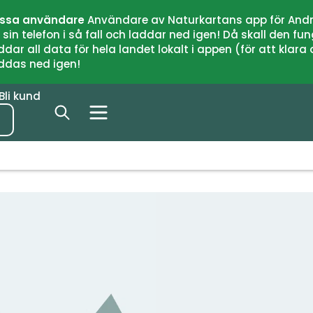
issa användare
Användare av Naturkartans app för Andr
n telefon i så fall och laddar ned igen! Då skall den fun
 all data för hela landet lokalt i appen (för att klara of
addas ned igen!
Bli kund