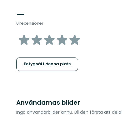
—
0 recensioner
av
5
stjärnor
Betygsätt denna plats
Användarnas bilder
Inga användarbilder ännu. Bli den första att dela!