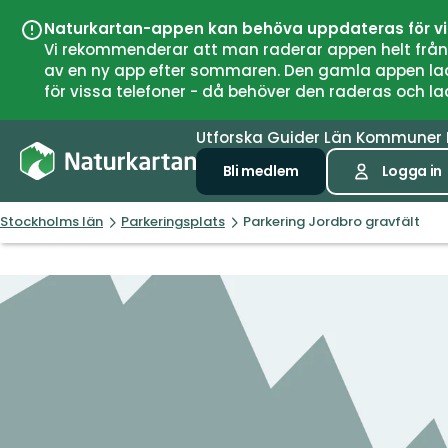
Naturkartan-appen kan behöva uppdateras för v
Vi rekommenderar att man raderar appen helt från si
av en ny app efter sommaren. Den gamla appen laddar
för vissa telefoner - då behöver den raderas och l
Utforska
Guider
Län
Kommuner
Bli medlem
Logga in
Stockholms län
Parkeringsplats
Parkering Jordbro gravfält