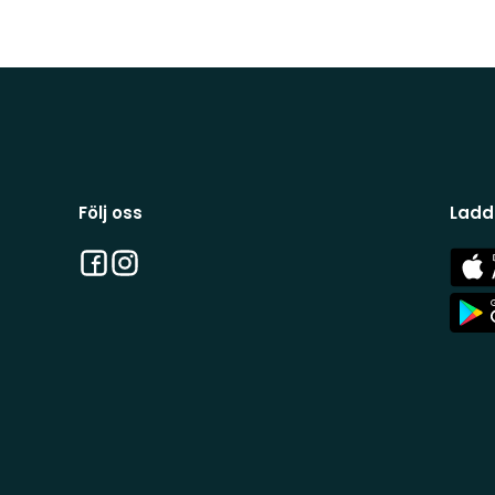
Följ oss
Ladd
Facebook
Instagram
App
Stor
App
Stor