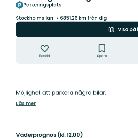
Parkeringsplats
Län:
Stockholms län
6851.26 km från dig
Visa på
Åtgärder
Besökt
Spara
Beskrivning
Möjlighet att parkera några bilar.
Läs mer
Väderprognos (kl. 12.00)