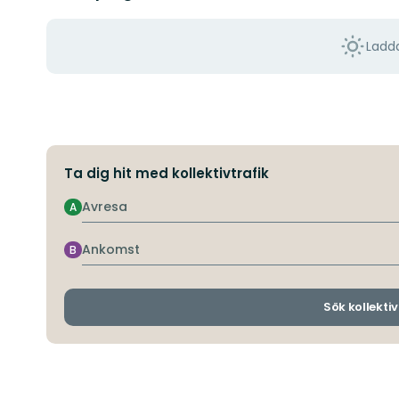
Ladda
Ta dig hit med kollektivtrafik
Avresa
A
Ankomst
B
Sök kollektiv