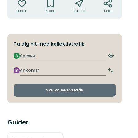
Besökt
Spara
Hitta hit
Dela
Ta dig hit med kollektivtrafik
Avresa
A
Hitta
närmaste
hållplats
Ankomst
B
Byt
avgångs-
och
ankomsthållp
Sök kollektivtrafik
Guider