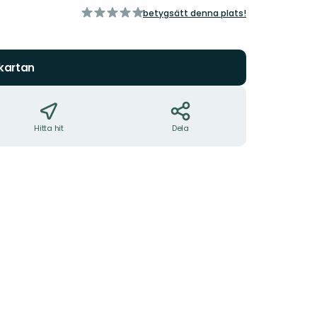
av
betygsätt denna plats!
5
stjärnor
 kartan
Hitta hit
Dela