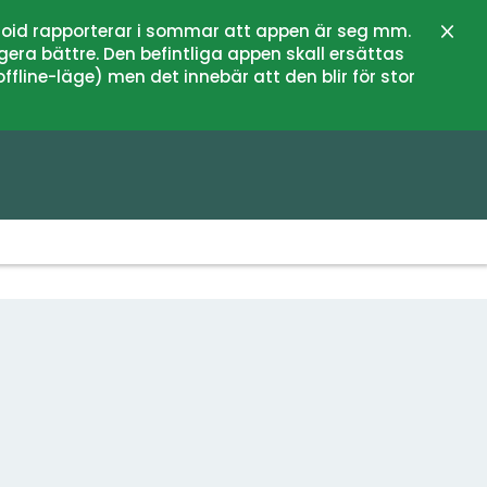
oid rapporterar i sommar att appen är seg mm.
Stän
gera bättre. Den befintliga appen skall ersättas
fline-läge) men det innebär att den blir för stor