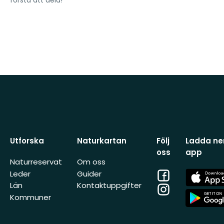
första att dela!
Utforska
Naturkartan
Följ
Ladda ner
oss
app
Naturreservat
Om oss
Facebook
App
Leder
Guider
Store
Län
Kontaktuppgifter
Instagram
App
Kommuner
Store