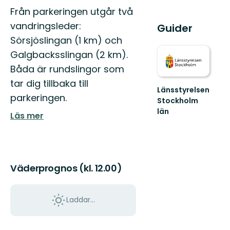
Från parkeringen utgår två
vandringsleder:
Guider
Sörsjöslingan (1 km) och
Galgbacksslingan (2 km).
Båda är rundslingor som
tar dig tillbaka till
Länsstyrelsen
parkeringen.
Stockholm
län
Läs mer
Guide
till
naturreservat
och
nationalparker
Väderprognos (kl. 12.00)
i
S...
Laddar...