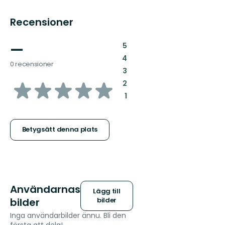
Recensioner
—
:
5
:
4
0 recensioner
:
3
av
:
2
:
1
5
stjärnor
Betygsätt denna plats
Användarnas
Lägg till
bilder
bilder
Inga användarbilder ännu. Bli den