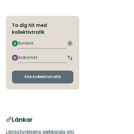
Ta dig hit med
kollektivtrafik
Avresa
A
Hitta
närmaste
hållplats
Ankomst
B
Byt
avgångs-
och
ankomsthållplatser
Sök kollektivtrafik
Länkar
Länsstyrelsens webbsida om