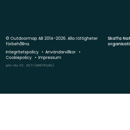
© Outdoormap AB 2014-2026. Alla rättigheter
Skaffa Natu
förbehållna.
organisat
Integritetspolicy
Användarvillkor
Cookiepolicy
Impressum
phx-sto-02 · 26.7.1 (449747a8c)