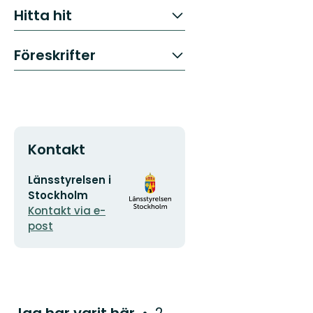
Hitta hit
Föreskrifter
Kontakt
E-
Organisationens
Länsstyrelsen i
postadress
logotyp
Stockholm
Kontakt via e-
post
Jag har varit här
2