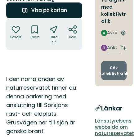
med
Visa på kartan
kollektivtr
Åtgärder
afik
Avresa
A
Hitta
Besökt
Spara
Hitta
Dela
närmas
hit
hållpla
Ankomst
B
Byt
avgång
och
ankomst
Sök
kollektivtrafik
Beskrivning
I den norra änden av
naturreservatet finner du
denna parkering med
anslutning till Sörsjöns
Länkar
rast- och eldplats.
Länsstyrelsens
Grusvägen ner till sjön är
webbsida om
ganska brant.
naturreservatet