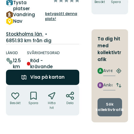
Tysta
Besökt
Spara
Hitt
5
hit
platser
stjärnor
betygsätt denna
Vandring
plats!
Nav
Län:
Stockholms län
Ta dig hit
6851.93 km från dig
med
Information
kollektivtr
om
LÄNGD
SVÅRIGHETSGRAD
leden
afik
12.5
Röd -
km
krävande
Avresa
A
Hitta
Visa på kartan
närmas
hållpla
Ankomst
B
Åtgärder
Byt
avgång
och
Besökt
Spara
Hitta
Dela
ankomst
Sök
hit
kollektivtrafik