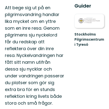
Guider
Beskrivning
Att bege sig ut på en
pilgrimsvandring handlar
lika mycket om en yttre
som en inre resa. Genom
pilgrimens sju nyckelord
Stockholms
Pilgrimscentrum
får du redskap att
i Tyresö
reflektera över din inre
Slå
följe
resa. Nyckelvandringen har
en
fått sitt namn utifrån
bit
på
dessa sju nycklar och
vägen
under vandringen passerar
du platser som gör sig
extra bra för en stunds
reflektion kring livets både
stora och små frågor.