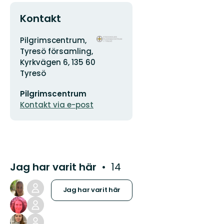
Kontakt
Adress
Organisationens
Pilgrimscentrum,
logotyp
Tyresö församling,
Kyrkvägen 6, 135 60
Tyresö
E-
Pilgrimscentrum
postadress
Kontakt via e-post
Jag har varit här
14
Jag har varit här