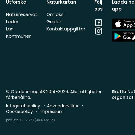
Utforska
Naturkartan
Följ
Ladda ner
oss
app
Naturreservat
Om oss
Facebook
App
Leder
Guider
Store
Län
Kontaktuppgifter
Instagram
App
Kommuner
Store
© Outdoormap AB 2014-2026. Alla rättigheter
Skaffa Natu
förbehållna.
organisat
Integritetspolicy
Användarvillkor
Cookiepolicy
Impressum
phx-sto-01 · 26.7.1 (449747a8c)