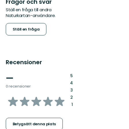
Frågor och svar
Ställ en fråga till andra
Naturkartan-användare.
Ställ en fråga
Recensioner
—
:
5
:
4
0 recensioner
:
3
av
:
2
:
1
5
stjärnor
Betygsätt denna plats