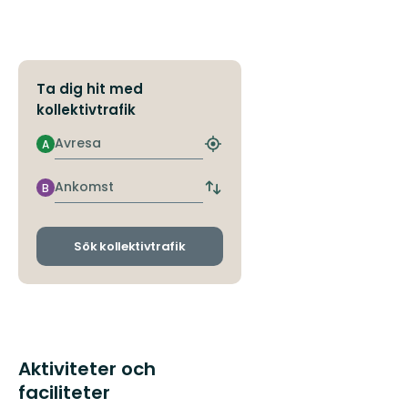
Ta dig hit med
kollektivtrafik
Avresa
A
Hitta
närmaste
hållplats
Ankomst
B
Byt
avgångs-
och
ankomsthållplatser
Sök kollektivtrafik
Aktiviteter och
faciliteter