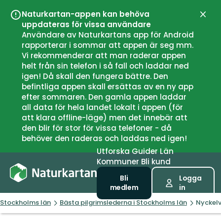
Naturkartan-appen kan behöva
Stän
uppdateras för vissa användare
Användare av Naturkartans app för Android
rapporterar i sommar att appen är seg mm.
Vi rekommenderar att man raderar appen
helt från sin telefon i så fall och laddar ned
igen! Då skall den fungera bättre. Den
befintliga appen skall ersättas av en ny app
efter sommaren. Den gamla appen laddar
all data för hela landet lokalt i appen (för
att klara offline-läge) men det innebär att
den blir för stor för vissa telefoner - då
behöver den raderas och laddas ned igen!
Utforska
Guider
Län
Kommuner
Bli kund
Bli
Logga
medlem
in
Stockholms län
Bästa pilgrimslederna i Stockholms län
Nyckel