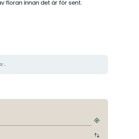
v floran innan det är för sent.
r...
Hitta
närmaste
hållplats
Byt