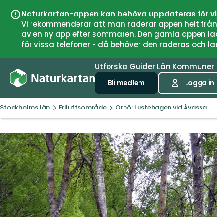
Naturkartan-appen kan behöva uppdateras för v
Vi rekommenderar att man raderar appen helt från si
av en ny app efter sommaren. Den gamla appen laddar
för vissa telefoner - då behöver den raderas och l
Utforska
Guider
Län
Kommuner
Bli medlem
Logga in
Stockholms län
Friluftsområde
Ornö: Lustehagen vid Åvassa