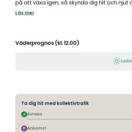
på att växa igen, så skynda dig hit och njut a
Läs mer
Väderprognos (kl. 12.00)
Ladda
Ta dig hit med kollektivtrafik
Avresa
A
Ankomst
B