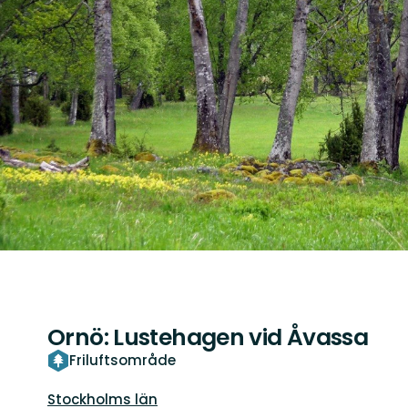
Ornö: Lustehagen vid Åvassa
Friluftsområde
Län:
Stockholms län