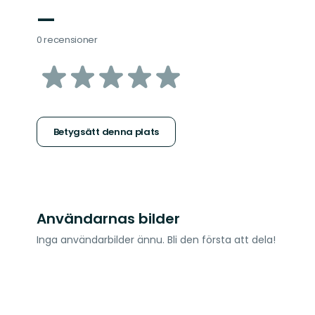
—
0 recensioner
av
5
stjärnor
Betygsätt denna plats
Användarnas bilder
Inga användarbilder ännu. Bli den första att dela!