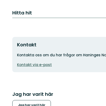
Hitta hit
Kontakt
Adress
Kontakta oss om du har frågor om Haninges Na
E-
Kontakt via e-post
postadress
Jag har varit här
Jag har varit här