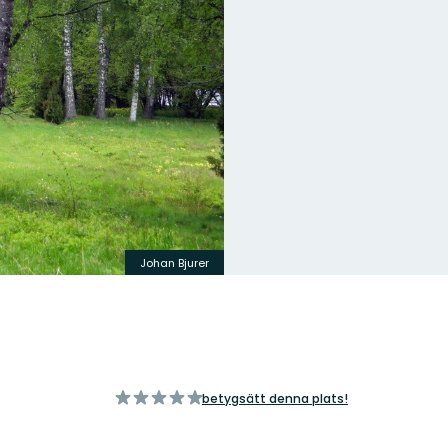
Johan Bjurer
av
betygsätt denna plats!
5
stjärnor