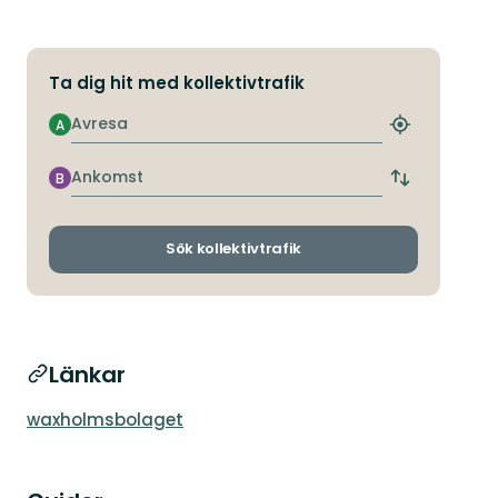
Ta dig hit med kollektivtrafik
Avresa
A
Hitta
närmaste
hållplats
Ankomst
B
Byt
avgångs-
och
ankomsthållp
Sök kollektivtrafik
Länkar
waxholmsbolaget