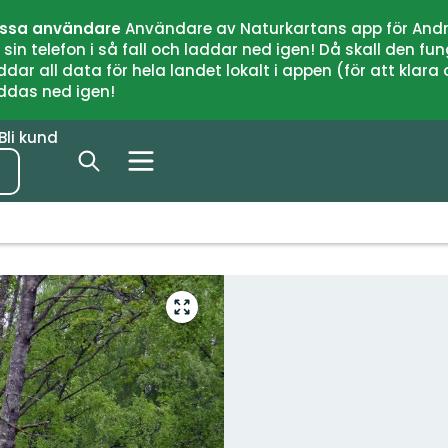
issa användare
Användare av Naturkartans app för Andr
n telefon i så fall och laddar ned igen! Då skall den fun
 all data för hela landet lokalt i appen (för att klara of
addas ned igen!
Bli kund
Gå
till
helskärmsläge