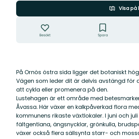
Visa på
Åtgärder
Besökt
Spara
Beskrivning
På Ornös östra sida ligger det botaniskt hö
Vägen som leder dit är delvis avstängd för a
att cykla eller promenera på den.
Lustehagen är ett område med betesmarker
Åvassa. Här växer en kalkpåverkad flora med 
kommunens rikaste växtlokaler. I juni och jul
fältgentiana, ängsnycklar, grönkulla, brudspo
växer också flera sällsynta starr- och mossa