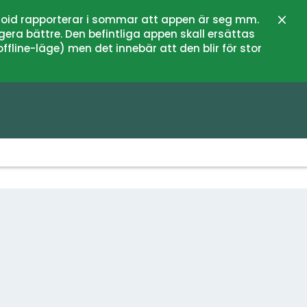
oid rapporterar i sommar att appen är seg mm.
Stän
gera bättre. Den befintliga appen skall ersättas
fline-läge) men det innebär att den blir för stor