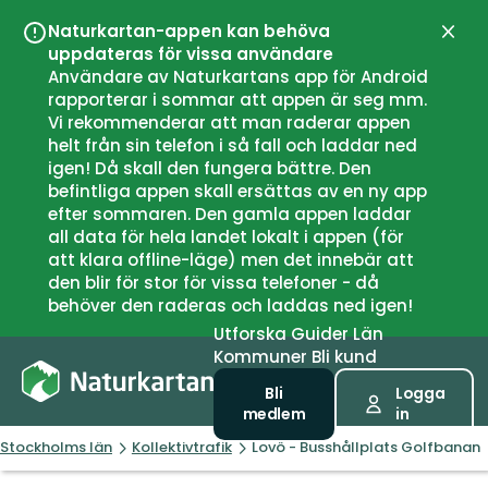
Naturkartan-appen kan behöva
Stän
uppdateras för vissa användare
Användare av Naturkartans app för Android
rapporterar i sommar att appen är seg mm.
Vi rekommenderar att man raderar appen
helt från sin telefon i så fall och laddar ned
igen! Då skall den fungera bättre. Den
befintliga appen skall ersättas av en ny app
efter sommaren. Den gamla appen laddar
all data för hela landet lokalt i appen (för
att klara offline-läge) men det innebär att
den blir för stor för vissa telefoner - då
behöver den raderas och laddas ned igen!
Utforska
Guider
Län
Kommuner
Bli kund
Bli
Logga
medlem
in
Stockholms län
Kollektivtrafik
Lovö - Busshållplats Golfbanan