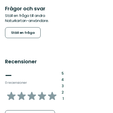
Frågor och svar
Ställ en fråga till andra
Naturkartan-användare.
Ställ en fråga
Recensioner
—
:
5
:
4
0 recensioner
:
3
av
:
2
:
1
5