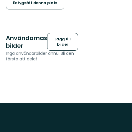
stjärnor
Betygsätt denna plats
Användarnas
Lägg till
bilder
bilder
Inga användarbilder ännu. Bli den
första att dela!