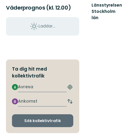
Länsstyrelsen
Väderprognos (kl. 12.00)
Stockholm
län
Guide
Laddar...
till
naturreservat
och
nationalparker
i
S...
Ta dig hit med
kollektivtrafik
Avresa
A
Hitta
närmaste
hållplats
Ankomst
B
Byt
avgångs-
och
ankomsthållplatser
Sök kollektivtrafik