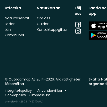
Utforska
Naturkartan
Följ
Ladda ner
oss
app
Naturreservat
Om oss
Facebook
App
Leder
Guider
Store
Län
Kontaktuppgifter
Instagram
App
Kommuner
Store
© Outdoormap AB 2014-2026. Alla rättigheter
Skaffa Natu
förbehållna.
organisat
Integritetspolicy
Användarvillkor
Cookiepolicy
Impressum
phx-sto-01 · 26.7.1 (449747a8c)