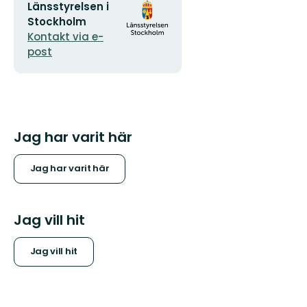
E-
Organisationens
Länsstyrelsen i
postadress
logotyp
Stockholm
Kontakt via e-
post
Jag har varit här
Jag har varit här
Jag vill hit
Jag vill hit