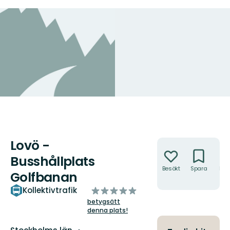
Lovö -
Åtgärder
Busshållplats
Besökt
Spara
Hitt
Golfbanan
hit
av
Kollektivtrafik
5
betygsätt
denna plats!
stjärnor
Län: