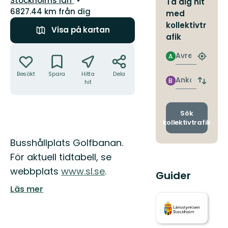
Stockholms län
Ta dig hit
6827.44 km från dig
med
kollektivtr
Visa på kartan
afik
Åtgärder
Avresa
A
Hitta
närmas
Besökt
Spara
Hitta
Dela
hållpla
Ankomst
B
hit
Byt
avgång
och
ankomst
Sök
kollektivtrafik
Beskrivning
Busshållplats Golfbanan.
För aktuell tidtabell, se
webbplats
www.sl.se
.
Guider
Läs mer