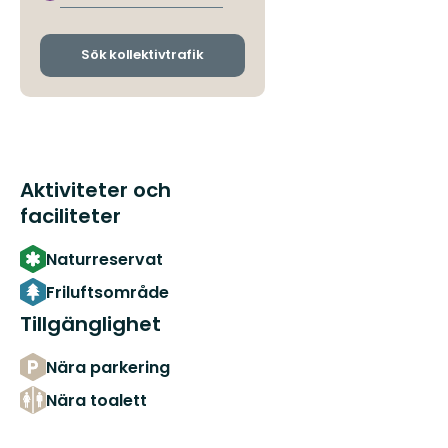
avgångs-
och
ankomsthållplatser
Sök kollektivtrafik
Aktiviteter och
faciliteter
Naturreservat
Friluftsområde
Tillgänglighet
Nära parkering
Nära toalett