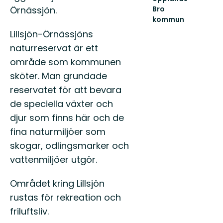
Örnässjön.
Bro
kommun
Välkommen
Lillsjön-Örnässjöns
till
naturreservat är ett
Upplands-
Bro
område som kommunen
kommuns
sköter. Man grundade
fantastiska...
reservatet för att bevara
de speciella växter och
djur som finns här och de
fina naturmiljöer som
skogar, odlingsmarker och
vattenmiljöer utgör.
Området kring Lillsjön
rustas för rekreation och
friluftsliv.