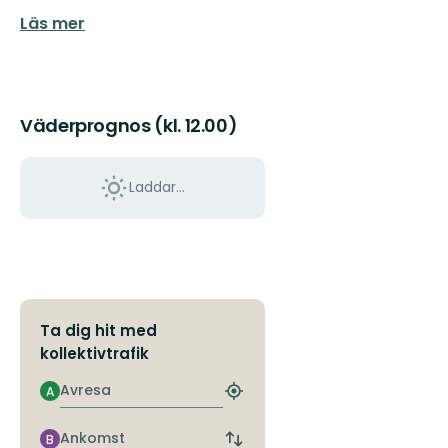
Läs mer
Väderprognos (kl. 12.00)
Laddar...
Ta dig hit med
kollektivtrafik
Avresa
A
Hitta
närmaste
hållplats
Ankomst
B
Byt