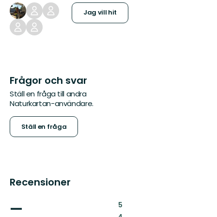
Jag vill hit
Frågor och svar
Ställ en fråga till andra
Naturkartan-användare.
Ställ en fråga
Recensioner
—
:
5
: