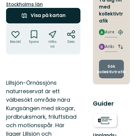
Län:
Stockholms län
med
kollektivtr
Visa på kartan
afik
Åtgärder
Avresa
A
Hitta
närmas
Besökt
Spara
Hitta
Dela
hållpla
Ankomst
hit
B
Byt
avgång
och
ankomst
Sök
kollektivtrafik
Beskrivning
Lillsjön-Örnässjöns
naturreservat är ett
välbesökt område nära
Guider
Kungsängen med skogar,
jordbruksmark, friluftsbad
och motionsspår. Här
ligger Lillsjön och
Upplands-