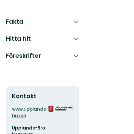
Fakta
Hitta hit
Föreskrifter
Kontakt
Adress
Organisationens
www.upplands-
logotyp
bro.se
E-
Upplands-Bro
postadress