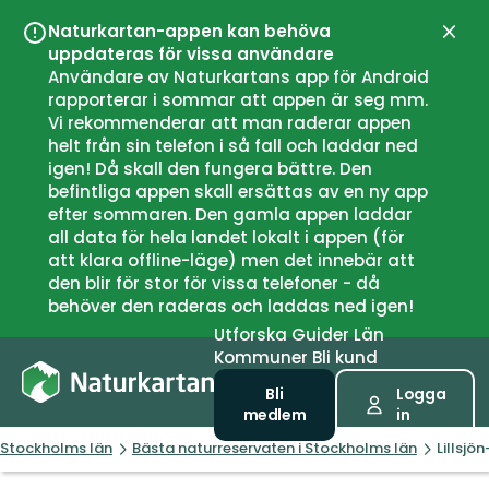
Naturkartan-appen kan behöva
Stän
uppdateras för vissa användare
Användare av Naturkartans app för Android
rapporterar i sommar att appen är seg mm.
Vi rekommenderar att man raderar appen
helt från sin telefon i så fall och laddar ned
igen! Då skall den fungera bättre. Den
befintliga appen skall ersättas av en ny app
efter sommaren. Den gamla appen laddar
all data för hela landet lokalt i appen (för
att klara offline-läge) men det innebär att
den blir för stor för vissa telefoner - då
behöver den raderas och laddas ned igen!
Utforska
Guider
Län
Kommuner
Bli kund
Bli
Logga
medlem
in
Stockholms län
Bästa naturreservaten i Stockholms län
Lillsjö