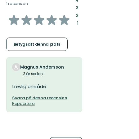
4
1 recension
:
3
av
:
2
:
1
5
stjärnor
Betygsätt denna plats
Magnus Andersson
3 år sedan
trevlig område
Svara på denna recension
Rapportera