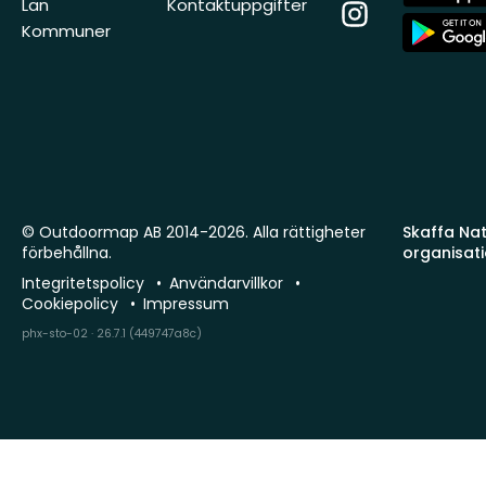
Store
Län
Kontaktuppgifter
Instagram
App
Kommuner
Store
© Outdoormap AB 2014-2026. Alla rättigheter
Skaffa Natu
förbehållna.
organisat
Integritetspolicy
Användarvillkor
Cookiepolicy
Impressum
phx-sto-02 · 26.7.1 (449747a8c)