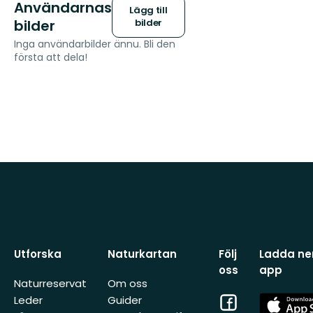
Användarnas
Lägg till
bilder
bilder
Inga användarbilder ännu. Bli den
första att dela!
Utforska
Naturkartan
Följ
Ladda ner
oss
app
Naturreservat
Om oss
Facebook
App
Leder
Guider