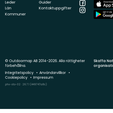
Facebook
App
Leder
Guider
Store
Län
Kontaktuppgifter
Instagram
App
Kommuner
Store
© Outdoormap AB 2014-2026. Alla rättigheter
Skaffa Natu
förbehållna.
organisat
Integritetspolicy
Användarvillkor
Cookiepolicy
Impressum
phx-sto-02 · 26.7.1 (449747a8c)