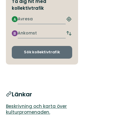
Ta dig hit med
kollektivtrafik
Avresa
A
Hitta
närmaste
hållplats
Ankomst
B
Byt
avgångs-
och
ankomsthållplatser
Sök kollektivtrafik
Länkar
Beskrivning och karta över
kulturpromenaden.