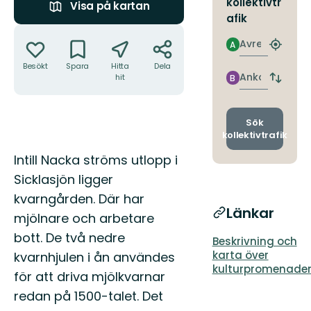
kollektivtr
Visa på kartan
afik
Åtgärder
Avresa
A
Hitta
närmas
Besökt
Spara
Hitta
Dela
hållpla
Ankomst
hit
B
Byt
avgång
och
ankomst
Sök
kollektivtrafik
Beskrivning
Intill Nacka ströms utlopp i
Sicklasjön ligger
kvarngården. Där har
Länkar
mjölnare och arbetare
bott. De två nedre
Beskrivning och
karta över
kvarnhjulen i ån användes
kulturpromenaden
för att driva mjölkvarnar
redan på 1500-talet. Det