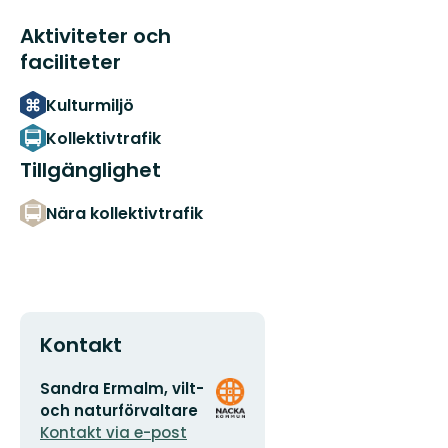
Aktiviteter och
faciliteter
Kulturmiljö
Kollektivtrafik
Tillgänglighet
Nära kollektivtrafik
Kontakt
E-
Organisationens
Sandra Ermalm, vilt-
postadress
logotyp
och naturförvaltare
Kontakt via e-post