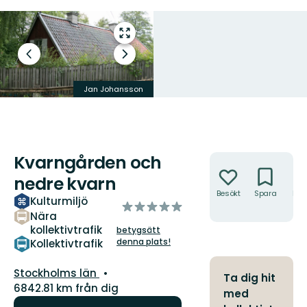
Gå
till
Föregående
Nästa
helskärmsläge
bild
bildspel
Jan Johansson
Jan Johansson
Kvarngården och
Åtgärder
nedre kvarn
Besökt
Spara
Hitt
Kulturmiljö
av
hit
Nära
5
kollektivtrafik
betygsätt
stjärnor
denna plats!
Kollektivtrafik
Län:
Stockholms län
Ta dig hit
6842.81 km från dig
med