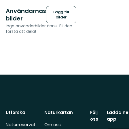
Användarnas
Lägg till
bilder
bilder
Inga användarbilder ännu. Bli den
första att dela!
Utforska
Naturkartan
Följ
Ladda ner
oss
app
Naturreservat
Om oss