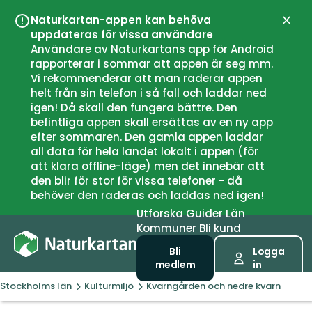
Naturkartan-appen kan behöva
Stän
uppdateras för vissa användare
Användare av Naturkartans app för Android
rapporterar i sommar att appen är seg mm.
Vi rekommenderar att man raderar appen
helt från sin telefon i så fall och laddar ned
igen! Då skall den fungera bättre. Den
befintliga appen skall ersättas av en ny app
efter sommaren. Den gamla appen laddar
all data för hela landet lokalt i appen (för
att klara offline-läge) men det innebär att
den blir för stor för vissa telefoner - då
behöver den raderas och laddas ned igen!
Utforska
Guider
Län
Kommuner
Bli kund
Bli
Logga
medlem
in
Stockholms län
Kulturmiljö
Kvarngården och nedre kvarn