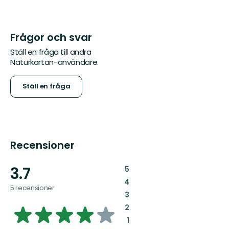
Frågor och svar
Ställ en fråga till andra
Naturkartan-användare.
Ställ en fråga
Recensioner
3.7
:
5
:
4
5 recensioner
:
3
3.6959325396825395
:
2
:
1