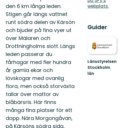
på SFV:s
den 6 km långa leden.
webplats.
Stigen går längs vattnet
runt södra delen av Kärsön
Guider
och bjuder på fina vyer ut
över Mälaren och
Drottningholms slott. Längs
leden passerar du
fårhagar med fler hundra
Länsstyrelsen
Stockholm
år gamla ekar och
län
lövskogar med ovanlig
Guide
till
flora, men också storväxta
naturreservat
tallar över mattor av
och
nationalparker
blåbärsris. Här finns
i
många fina platser för ett
S...
dopp. Nära Morgongåvan,
på Kärsöns södra sida,