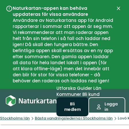
Naturkartan-appen kan behöva
Stän
uppdateras för vissa användare
Användare av Naturkartans app för Android
rapporterar i sommar att appen är seg mm.
Vi rekommenderar att man raderar appen
helt från sin telefon i så fall och laddar ned
igen! Då skall den fungera bättre. Den
befintliga appen skall ersättas av en ny app
efter sommaren. Den gamla appen laddar
all data för hela landet lokalt i appen (för
att klara offline-läge) men det innebär att
den blir för stor för vissa telefoner - då
behöver den raderas och laddas ned igen!
Utforska
Guider
Län
Kommuner
Bli kund
Bli
Logga
medlem
in
Stockholms län
Bästa vandringslederna i Stockholms län
Lovö 