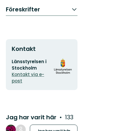
Föreskrifter
Kontakt
E-
Organisationens
Länsstyrelsen i
postadress
logotyp
Stockholm
Kontakt via e-
post
Jag har varit här
133
Jag har varit här