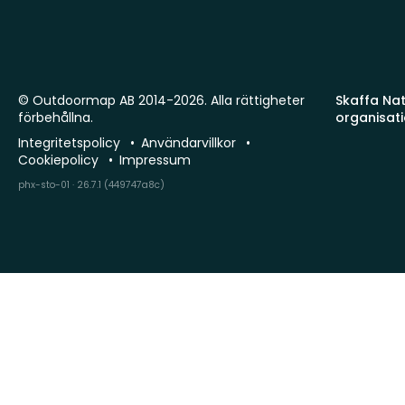
© Outdoormap AB 2014-2026. Alla rättigheter
Skaffa Natu
förbehållna.
organisat
Integritetspolicy
Användarvillkor
Cookiepolicy
Impressum
phx-sto-01 · 26.7.1 (449747a8c)