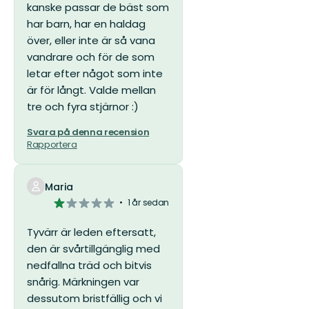
kanske passar de bäst som
har barn, har en haldag
över, eller inte är så vana
vandrare och för de som
letar efter något som inte
är för långt.
Valde mellan
tre och fyra stjärnor :)
Svara på denna recension
Rapportera
Maria
1
1 år sedan
av
5
Tyvärr är leden eftersatt,
stjärnor
den är svårtillgänglig med
nedfallna träd och bitvis
snårig. Märkningen var
dessutom bristfällig och vi