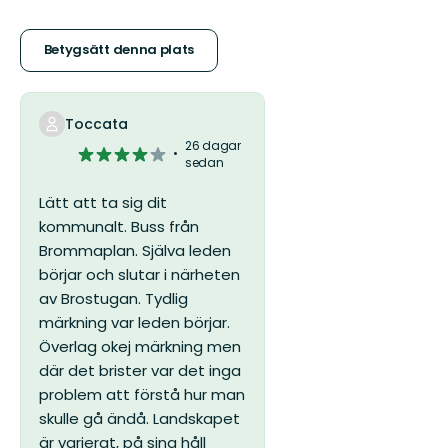
av
5
Betygsätt denna plats
stjärnor
Toccata
26 dagar
4
sedan
av
5
Lätt att ta sig dit
stjärnor
kommunalt. Buss från
Brommaplan.
Själva leden
börjar och slutar i närheten
av Brostugan. Tydlig
märkning var leden börjar.
Överlag okej märkning men
där det brister var det inga
problem att förstå hur man
skulle gå ändå.
Landskapet
är varierat, på sina håll