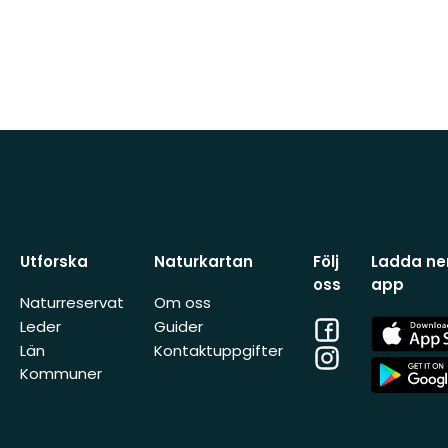
Utforska
Naturkartan
Följ
Ladda ner
oss
app
Naturreservat
Om oss
Facebook
App
Leder
Guider
Store
Län
Kontaktuppgifter
Instagram
App
Kommuner
Store