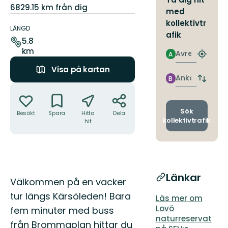
6829.15 km från dig
med
Information
kollektivtr
om
LÄNGD
afik
leden
5.8
km
Avresa
A
Hitta
närmas
Visa på kartan
hållpla
Ankomst
B
Byt
Åtgärder
avgång
och
ankomst
Sök
Besökt
Spara
Hitta
Dela
kollektivtrafik
hit
Länkar
Beskrivning
Välkommen på en vacker
tur längs Kärsöleden! Bara
Läs mer om
Lovö
fem minuter med buss
naturreservat
från Brommaplan hittar du